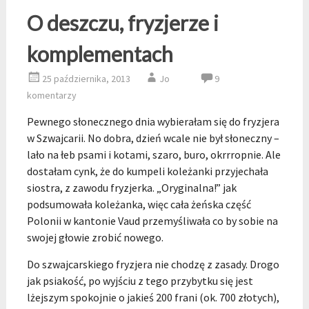
O deszczu, fryzjerze i
komplementach
25 października, 2013
Jo
9
komentarzy
Pewnego słonecznego dnia wybierałam się do fryzjera
w Szwajcarii. No dobra, dzień wcale nie był słoneczny –
lało na łeb psami i kotami, szaro, buro, okrrropnie. Ale
dostałam cynk, że do kumpeli koleżanki przyjechała
siostra, z zawodu fryzjerka. „Oryginalna!” jak
podsumowała koleżanka, więc cała żeńska część
Polonii w kantonie Vaud przemyśliwała co by sobie na
swojej głowie zrobić nowego.
Do szwajcarskiego fryzjera nie chodzę z zasady. Drogo
jak psiakość, po wyjściu z tego przybytku się jest
lżejszym spokojnie o jakieś 200 frani (ok. 700 złotych),