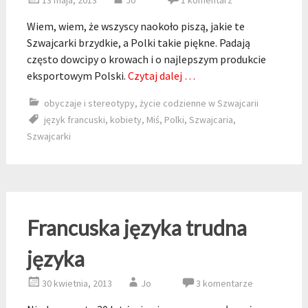
13 maja, 2013
Jo
1 komentarz
Wiem, wiem, że wszyscy naokoło piszą, jakie te
Szwajcarki brzydkie, a Polki takie piękne. Padają
często dowcipy o krowach i o najlepszym produkcie
eksportowym Polski.
Czytaj dalej …
obyczaje i stereotypy
,
życie codzienne w Szwajcarii
język francuski
,
kobiety
,
Miś
,
Polki
,
Szwajcaria
,
Szwajcarki
Francuska języka trudna
języka
30 kwietnia, 2013
Jo
3 komentarze