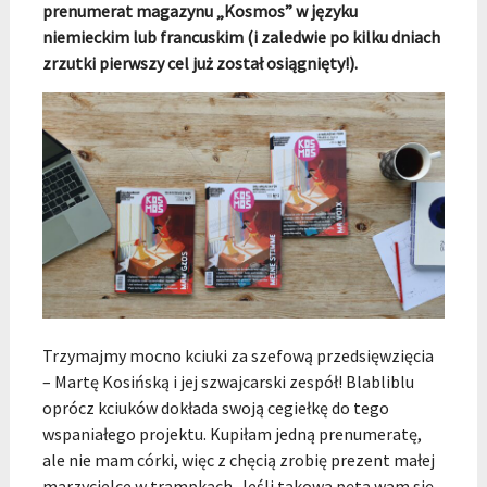
prenumerat magazynu „Kosmos” w języku
niemieckim lub francuskim (i zaledwie po kilku dniach
zrzutki pierwszy cel już został osiągnięty!).
Trzymajmy mocno kciuki za szefową przedsięwzięcia
– Martę Kosińską i jej szwajcarski zespół! Blabliblu
oprócz kciuków dokłada swoją cegiełkę do tego
wspaniałego projektu. Kupiłam jedną prenumeratę,
ale nie mam córki, więc z chęcią zrobię prezent małej
marzycielce w trampkach. Jeśli takowa pęta wam się