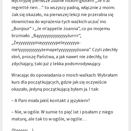
wychrypię pierwsze zdanie niskim głosem „Je n’ai
regretté rien…” to wszyscy padną, włącznie z moim.
Jak się okazało, na pierwszej lekcji nie przerabia się
słownictwa do wyrażenia tych ważkich uczuć ino
„Bonjour” i „Je m’appelle Joanna”, co po mojemu
brzmiało: „Bąyyyyyyyyyyyyyyżurrrr”,
„Żeyyyyyyyymayyyyyyypeleyyyyyya-
nie!yyyyyyyyyyyżemapelyyyyyyyyyżoana”. Czyli zdechły
słoń, proszę Państwa, a jak nawet nie zdechły, to
zdychający, taki już z lekka podsmrodywujący.
Wracając do opowiadania o moich walkach: Wybrałam
kurs dla początkujących, gdzie jak się oczywiście
okazało, jedyną początkującą byłam ja. I tak:
– A Pani miała jakiś kontakt z językiem?
– Nie, w ogóle. W sumie to pięć lat i pisałam z niego
maturę, ale tak to w ogóle, w ogóle…
(Yyyyyyy…)