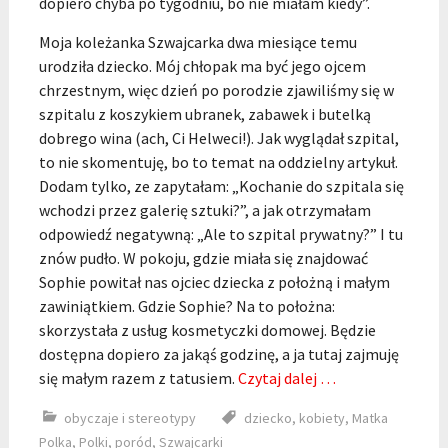
dopiero chyba po tygodniu, bo nie miałam kiedy”.
Moja koleżanka Szwajcarka dwa miesiące temu
urodziła dziecko. Mój chłopak ma być jego ojcem
chrzestnym, więc dzień po porodzie zjawiliśmy się w
szpitalu z koszykiem ubranek, zabawek i butelką
dobrego wina (ach, Ci Helweci!). Jak wyglądał szpital,
to nie skomentuję, bo to temat na oddzielny artykuł.
Dodam tylko, ze zapytałam: „Kochanie do szpitala się
wchodzi przez galerię sztuki?”, a jak otrzymałam
odpowiedź negatywną: „Ale to szpital prywatny?” I tu
znów pudło. W pokoju, gdzie miała się znajdować
Sophie powitał nas ojciec dziecka z położną i małym
zawiniątkiem. Gdzie Sophie? Na to położna:
skorzystała z usług kosmetyczki domowej. Będzie
dostępna dopiero za jakąś godzinę, a ja tutaj zajmuję
się małym razem z tatusiem.
Czytaj dalej …
obyczaje i stereotypy
dziecko
,
kobiety
,
Matka
Polka
,
Polki
,
poród
,
Szwajcarki