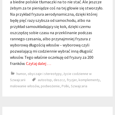
a biedne polskie tłumaczki na to nie stać. Ale jeszcze
żebym za te pieniądze coś na tej głowie się stworzyło.
Na przykład fryzura aerodynamiczna, dzięki której
będę pięć razy szybsza od samochodu, albo na
przykład samoukładający się kok, dzięki czemu
oszczędzę sobie czasu na przeklinanie podczas
rannego czesania, albo przynajmniej fryzura z
wyborową długością włosów – wyborową czyli
pozwalającą mi codziennie wybrać inną długość
włosów. Tego właśnie oczekuję od fryzury za 200
franków.
Czytaj dalej …
humor
,
obyczaje i stereotypy
,
życie codzienne w
Szwajcarii
autostop
,
deszcz
,
fryzjer
,
komplementy
,
malowanie włosów
,
podwożenie
,
Polki
,
Szwajcaria