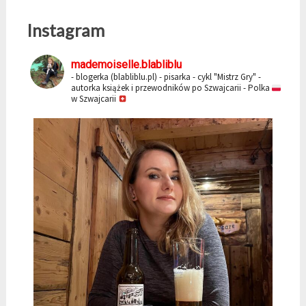
Instagram
mademoiselle.blabliblu
- blogerka (blabliblu.pl)
- pisarka - cykl "Mistrz Gry"
-
autorka książek i przewodników po Szwajcarii
- Polka
w Szwajcarii