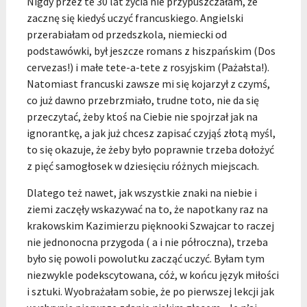
Nigdy przez te 30 lat życia nie przypuszczałam, że
zacznę się kiedyś uczyć francuskiego. Angielski
przerabiałam od przedszkola, niemiecki od
podstawówki, był jeszcze romans z hiszpańskim (Dos
cervezas!) i małe tete-a-tete z rosyjskim (Pażałsta!).
Natomiast francuski zawsze mi się kojarzył z czymś,
co już dawno przebrzmiało, trudne toto, nie da się
przeczytać, żeby ktoś na Ciebie nie spojrzał jak na
ignorantkę, a jak już chcesz zapisać czyjąś złotą myśl,
to się okazuje, że żeby było poprawnie trzeba dołożyć
z pięć samogłosek w dziesięciu różnych miejscach.
Dlatego też nawet, jak wszystkie znaki na niebie i
ziemi zaczęły wskazywać na to, że napotkany raz na
krakowskim Kazimierzu pięknooki Szwajcar to raczej
nie jednonocna przygoda ( a i nie półroczna), trzeba
było się powoli powolutku zacząć uczyć. Byłam tym
niezwykle podekscytowana, cóż, w końcu język miłości
i sztuki. Wyobrażałam sobie, że po pierwszej lekcji jak