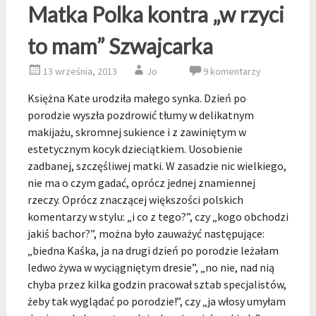
Matka Polka kontra „w rzyci
to mam” Szwajcarka
13 września, 2013
Jo
9 komentarzy
Księżna Kate urodziła małego synka. Dzień po
porodzie wyszła pozdrowić tłumy w delikatnym
makijażu, skromnej sukience i z zawiniętym w
estetycznym kocyk dzieciątkiem. Uosobienie
zadbanej, szczęśliwej matki. W zasadzie nic wielkiego,
nie ma o czym gadać, oprócz jednej znamiennej
rzeczy. Oprócz znaczącej większości polskich
komentarzy w stylu: „i co z tego?”, czy „kogo obchodzi
jakiś bachor?”, można było zauważyć następujące:
„biedna Kaśka, ja na drugi dzień po porodzie leżałam
ledwo żywa w wyciągniętym dresie”, „no nie, nad nią
chyba przez kilka godzin pracował sztab specjalistów,
żeby tak wyglądać po porodzie!”, czy „ja włosy umyłam