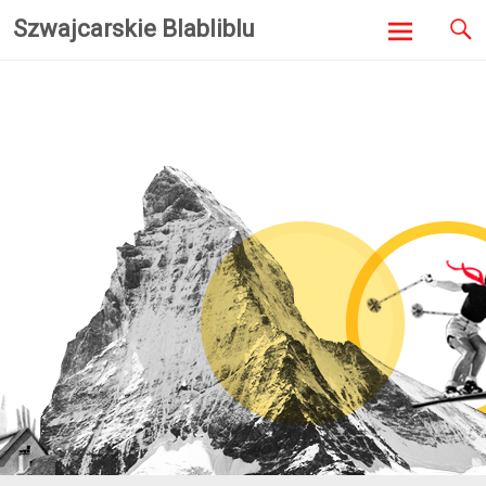
Szwajcarskie Blabliblu
Skip to
content