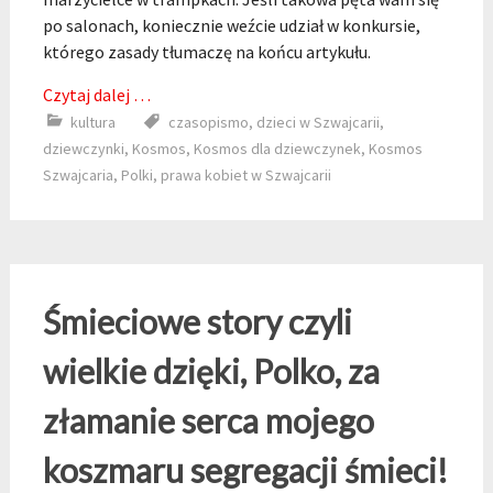
po salonach, koniecznie weźcie udział w konkursie,
którego zasady tłumaczę na końcu artykułu.
Czytaj dalej …
kultura
czasopismo
,
dzieci w Szwajcarii
,
dziewczynki
,
Kosmos
,
Kosmos dla dziewczynek
,
Kosmos
Szwajcaria
,
Polki
,
prawa kobiet w Szwajcarii
Śmieciowe story czyli
wielkie dzięki, Polko, za
złamanie serca mojego
koszmaru segregacji śmieci!