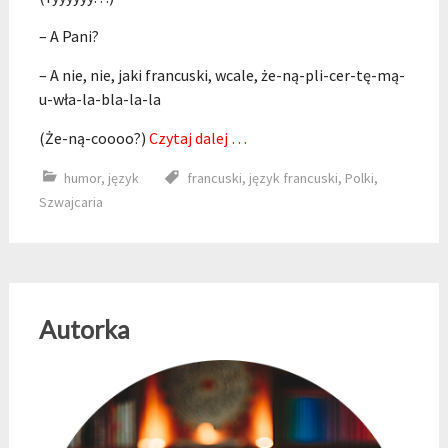
– A Pani?
– A nie, nie, jaki francuski, wcale, że-ną-pli-cer-tę-mą-
u-wła-la-bla-la-la
(Że-ną-coooo?)
Czytaj dalej …
humor
,
język
francuski
,
język francuski
,
Polki
,
Szwajcaria
Autorka