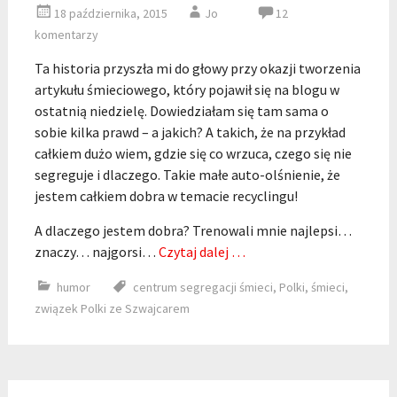
18 października, 2015
Jo
12
komentarzy
Ta historia przyszła mi do głowy przy okazji tworzenia
artykułu śmieciowego, który pojawił się na blogu w
ostatnią niedzielę. Dowiedziałam się tam sama o
sobie kilka prawd – a jakich? A takich, że na przykład
całkiem dużo wiem, gdzie się co wrzuca, czego się nie
segreguje i dlaczego. Takie małe auto-olśnienie, że
jestem całkiem dobra w temacie recyclingu!
A dlaczego jestem dobra? Trenowali mnie najlepsi…
znaczy… najgorsi…
Czytaj dalej …
humor
centrum segregacji śmieci
,
Polki
,
śmieci
,
związek Polki ze Szwajcarem