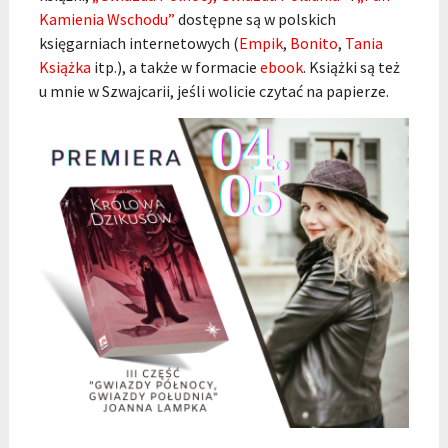
Kamienia Wschodu”
dostępne są w polskich
księgarniach internetowych (
Empik
,
Bonito
,
Tania
Książka
itp.), a także w formacie
ebook
. Książki są też
u mnie w Szwajcarii, jeśli wolicie czytać na papierze.