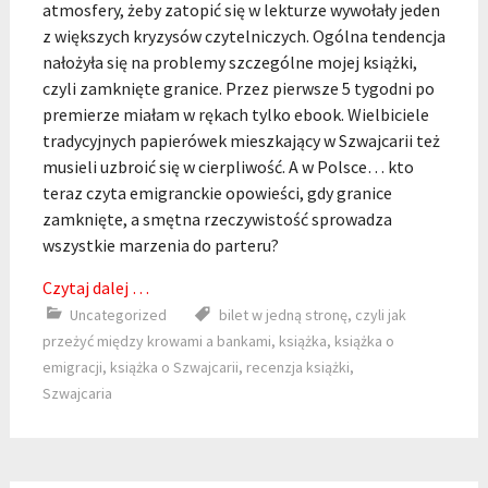
atmosfery, żeby zatopić się w lekturze wywołały jeden
z większych kryzysów czytelniczych. Ogólna tendencja
nałożyła się na problemy szczególne mojej książki,
czyli zamknięte granice. Przez pierwsze 5 tygodni po
premierze miałam w rękach tylko ebook. Wielbiciele
tradycyjnych papierówek mieszkający w Szwajcarii też
musieli uzbroić się w cierpliwość. A w Polsce… kto
teraz czyta emigranckie opowieści, gdy granice
zamknięte, a smętna rzeczywistość sprowadza
wszystkie marzenia do parteru?
Czytaj dalej …
Uncategorized
bilet w jedną stronę
,
czyli jak
przeżyć między krowami a bankami
,
książka
,
książka o
emigracji
,
książka o Szwajcarii
,
recenzja książki
,
Szwajcaria