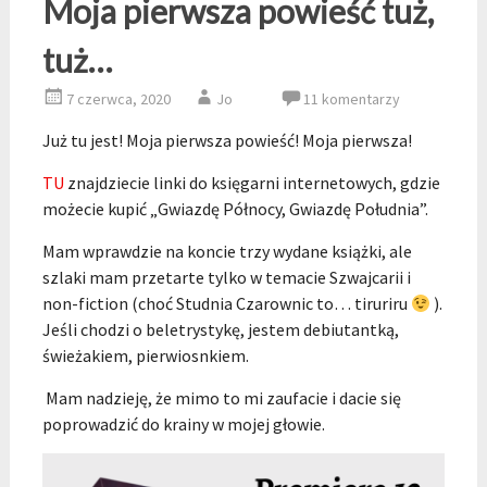
Moja pierwsza powieść tuż,
tuż…
7 czerwca, 2020
Jo
11 komentarzy
Już tu jest! Moja pierwsza powieść! Moja pierwsza!
TU
znajdziecie linki do księgarni internetowych, gdzie
możecie kupić „Gwiazdę Północy, Gwiazdę Południa”.
Mam wprawdzie na koncie trzy wydane książki, ale
szlaki mam przetarte tylko w temacie Szwajcarii i
non-fiction (choć Studnia Czarownic to… tiruriru
).
Jeśli chodzi o beletrystykę, jestem debiutantką,
świeżakiem, pierwiosnkiem.
Mam nadzieję, że mimo to mi zaufacie i dacie się
poprowadzić do krainy w mojej głowie.