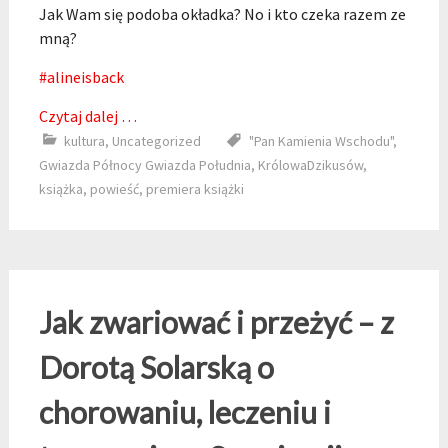
Jak Wam się podoba okładka? No i kto czeka razem ze
mną?
#alineisback
Czytaj dalej …
kultura
,
Uncategorized
"Pan Kamienia Wschodu"
,
Gwiazda Północy Gwiazda Południa
,
KrólowaDzikusów
,
książka
,
powieść
,
premiera książki
Jak zwariować i przeżyć – z
Dorotą Solarską o
chorowaniu, leczeniu i