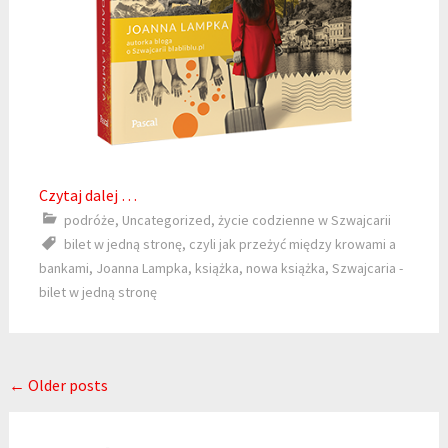
Czytaj dalej …
podróże
,
Uncategorized
,
życie codzienne w Szwajcarii
bilet w jedną stronę
,
czyli jak przeżyć między krowami a
bankami
,
Joanna Lampka
,
książka
,
nowa książka
,
Szwajcaria -
bilet w jedną stronę
Posts navigation
←
Older posts