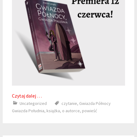
Czytaj dalej …
Uncategorized
czytanie
,
Gwiazda Północy
Gwiazda Południa
,
książka
,
o autorce
,
powieść