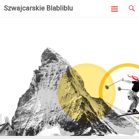
Szwajcarskie Blabliblu
Skip to
content