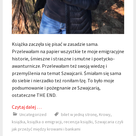
Książka zaczęła się pisać w zasadzie sama.
Przelewałam na papier wszystkie te moje emigracyjne
historie, śmieszne i straszne i smutne i poetycko-
awanturnicze. Przelewałam też swoją wiedzę i
przemyślenia na temat Szwajcarii. Śmiałam się sama
do siebie i nierzadko też roniłam łzę. To było moje
podsumowanie i pożegnanie ze Szwajcarią,
ostateczne THE END.
Czytaj dalej …
Uncategorized
bilet w jedną stronę
,
Krowy
,
książka
,
książka o emigracji
,
recenzja książki
,
Szwajcaria czyli
jak przeżyć między krowami i bankami