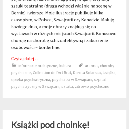
sztuki teatralne (druga wchodzi właśnie na scenę w
Bernie) i wiersze. Moje ilustracje publikuje kilka
czasopism, w Polsce, Szwajcarii czy Kanadzie. Maluję
każdego dnia, a moje obrazy znajdują się na
wystawach w różnych miejscach Szwajcarii. Bonusowo
choruję na chorobę schizoafektywną i zaburzenie
osobowości – borderline.
Czytaj dalej …
informacje praktyczne
,
kultura
art brut
,
choroby
psychiczne
,
Collection de l'Art Brut
,
Dorota Solarska
,
książka
,
opieka psychiatryczna
,
psychiatra w Szwajcarii
,
szpital
psychiatryczny w Szwajcarii
,
sztuka
,
zdrowie psychiczne
Książki pod choinkę!