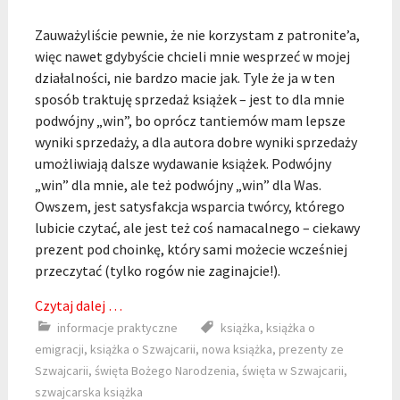
Zauważyliście pewnie, że nie korzystam z patronite’a,
więc nawet gdybyście chcieli mnie wesprzeć w mojej
działalności, nie bardzo macie jak. Tyle że ja w ten
sposób traktuję sprzedaż książek – jest to dla mnie
podwójny „win”, bo oprócz tantiemów mam lepsze
wyniki sprzedaży, a dla autora dobre wyniki sprzedaży
umożliwiają dalsze wydawanie książek. Podwójny
„win” dla mnie, ale też podwójny „win” dla Was.
Owszem, jest satysfakcja wsparcia twórcy, którego
lubicie czytać, ale jest też coś namacalnego – ciekawy
prezent pod choinkę, który sami możecie wcześniej
przeczytać (tylko rogów nie zaginajcie!).
Czytaj dalej …
informacje praktyczne
książka
,
książka o
emigracji
,
książka o Szwajcarii
,
nowa książka
,
prezenty ze
Szwajcarii
,
święta Bożego Narodzenia
,
święta w Szwajcarii
,
szwajcarska książka