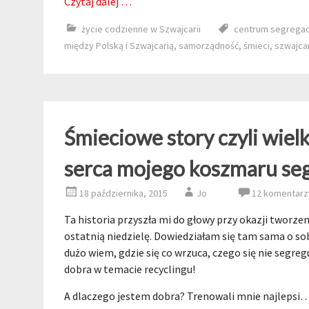
Czytaj dalej …
życie codzienne w Szwajcarii
centrum segregacj
między Polską i Szwajcarią
,
samorządność
,
śmieci
,
szwajca
Śmieciowe story czyli wielk
serca mojego koszmaru seg
18 października, 2015
Jo
12 komentarz
Ta historia przyszła mi do głowy przy okazji tworzen
ostatnią niedzielę. Dowiedziałam się tam sama o sobi
dużo wiem, gdzie się co wrzuca, czego się nie segreg
dobra w temacie recyclingu!
A dlaczego jestem dobra? Trenowali mnie najleps