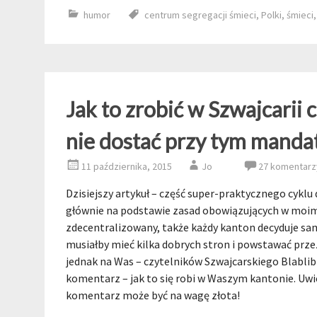
humor
centrum segregacji śmieci
,
Polki
,
śmieci
Jak to zrobić w Szwajcarii c
nie dostać przy tym manda
11 października, 2015
Jo
27 komentarz
Dzisiejszy artykuł – część super-praktycznego cykl
głównie na podstawie zasad obowiązujących w moim 
zdecentralizowany, także każdy kanton decyduje sam
musiałby mieć kilka dobrych stron i powstawać przez
jednak na Was – czytelników Szwajcarskiego Blablib
komentarz – jak to się robi w Waszym kantonie. Uwi
komentarz może być na wagę złota!