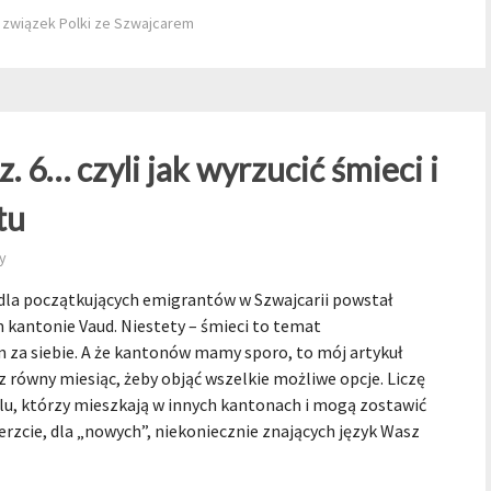
,
związek Polki ze Szwajcarem
z. 6… czyli jak wyrzucić śmieci i
tu
y
u dla początkujących emigrantów w Szwajcarii powstał
kantonie Vaud. Niestety – śmieci to temat
 za siebie. A że kantonów mamy sporo, to mój artykuł
 równy miesiąc, żeby objąć wszelkie możliwe opcje. Liczę
lu, którzy mieszkają w innych kantonach i mogą zostawić
erzcie, dla „nowych”, niekoniecznie znających język Wasz