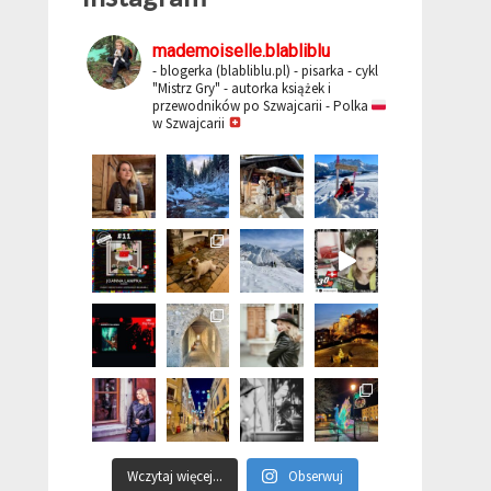
mademoiselle.blabliblu
- blogerka (blabliblu.pl)
- pisarka - cykl
"Mistrz Gry"
- autorka książek i
przewodników po Szwajcarii
- Polka
w Szwajcarii
Wczytaj więcej...
Obserwuj