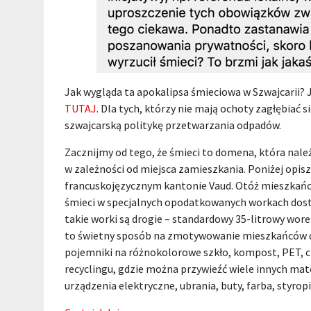
Jak wygląda ta apokalipsa śmieciowa w Szwajcarii? Je
TUTAJ
. Dla tych, którzy nie mają ochoty zagłębiać s
szwajcarską politykę przetwarzania odpadów.
Zacznijmy od tego, że śmieci to domena, która nale
w zależności od miejsca zamieszkania. Poniżej opi
francuskojęzycznym kantonie Vaud. Otóż mieszkań
śmieci w specjalnych opodatkowanych workach dostę
takie worki są drogie – standardowy 35-litrowy wore
to świetny sposób na zmotywowanie mieszkańców do r
pojemniki na różnokolorowe szkło, kompost, PET, cz
recyclingu, gdzie można przywieźć wiele innych mater
urządzenia elektryczne, ubrania, buty, farba, styro