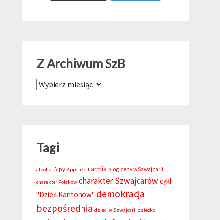
Z Archiwum SzB
Z Archiwum SzB
Tagi
armia
Alpy
blog
ceny w Szwajcarii
alkohol
Appenzell
charakter Szwajcarów
cykl
charakter Polaków
demokracja
"Dzień Kantonów"
bezpośrednia
dzieci w Szwajcarii
dziecko