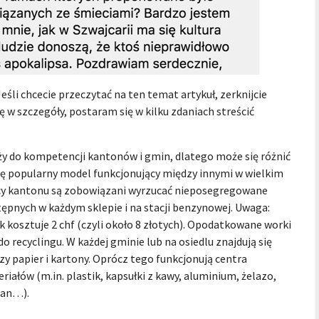
śli chcecie przeczytać na ten temat artykuł, zerknijcie
ię w szczegóły, postaram się w kilku zdaniach streścić
ży do kompetencji kantonów i gmin, dlatego może się różnić
szę popularny model funkcjonujący między innymi w wielkim
cy kantonu są zobowiązani wyrzucać nieposegregowane
pnych w każdym sklepie i na stacji benzynowej. Uwaga:
k kosztuje 2 chf (czyli około 8 złotych). Opodatkowane worki
ecyclingu. W każdej gminie lub na osiedlu znajdują się
y papier i kartony. Oprócz tego funkcjonują centra
iałów (m.in. plastik, kapsułki z kawy, aluminium, żelazo,
pian…).