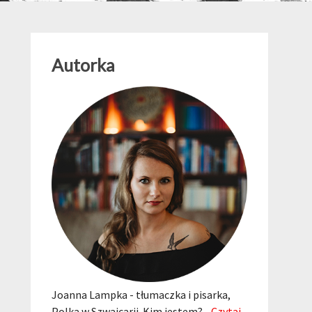
Autorka
Joanna Lampka - tłumaczka i pisarka,
Polka w Szwajcarii. Kim jestem?...
Czytaj