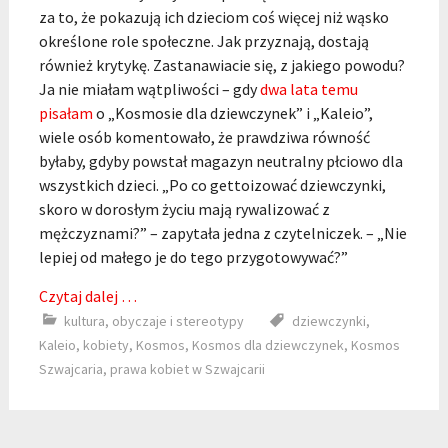
za to, że pokazują ich dzieciom coś więcej niż wąsko
określone role społeczne. Jak przyznają, dostają
również krytykę. Zastanawiacie się, z jakiego powodu?
Ja nie miałam wątpliwości – gdy
dwa lata temu
pisałam
o „Kosmosie dla dziewczynek” i „Kaleio”,
wiele osób komentowało, że prawdziwa równość
byłaby, gdyby powstał magazyn neutralny płciowo dla
wszystkich dzieci. „Po co gettoizować dziewczynki,
skoro w dorosłym życiu mają rywalizować z
mężczyznami?” – zapytała jedna z czytelniczek. – „Nie
lepiej od małego je do tego przygotowywać?”
Czytaj dalej …
kultura
,
obyczaje i stereotypy
dziewczynki
,
Kaleio
,
kobiety
,
Kosmos
,
Kosmos dla dziewczynek
,
Kosmos
Szwajcaria
,
prawa kobiet w Szwajcarii