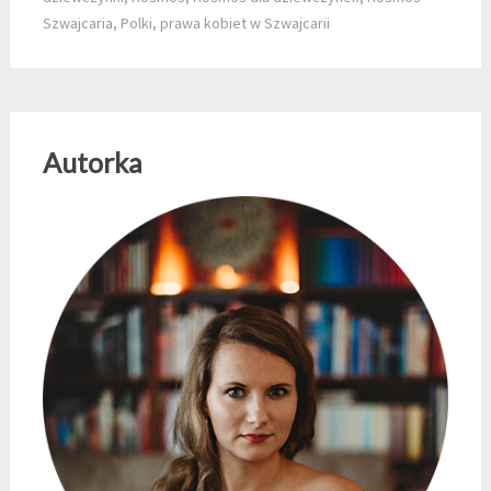
Szwajcaria
,
Polki
,
prawa kobiet w Szwajcarii
Autorka