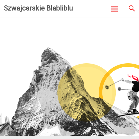
Szwajcarskie Blabliblu
Skip to
content