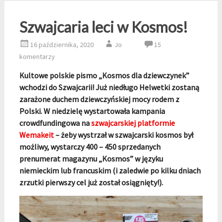
Szwajcaria leci w Kosmos!
16 października, 2020
Jo
15
komentarzy
Kultowe polskie pismo „Kosmos dla dziewczynek”
wchodzi do Szwajcarii! Już niedługo Helwetki zostaną
zarażone duchem dziewczyńskiej mocy rodem z
Polski. W niedzielę wystartowała kampania
crowdfundingowa na
szwajcarskiej platformie
Wemakeit
– żeby wystrzał w szwajcarski kosmos był
możliwy, wystarczy 400 – 450 sprzedanych
prenumerat magazynu „Kosmos” w języku
niemieckim lub francuskim (i zaledwie po kilku dniach
zrzutki pierwszy cel już został osiągnięty!).