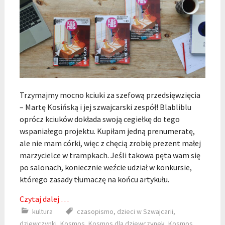
Trzymajmy mocno kciuki za szefową przedsięwzięcia
– Martę Kosińską i jej szwajcarski zespół! Blabliblu
oprócz kciuków dokłada swoją cegiełkę do tego
wspaniałego projektu. Kupiłam jedną prenumeratę,
ale nie mam córki, więc z chęcią zrobię prezent małej
marzycielce w trampkach. Jeśli takowa pęta wam się
po salonach, koniecznie weźcie udział w konkursie,
którego zasady tłumaczę na końcu artykułu.
Czytaj dalej …
kultura
czasopismo
,
dzieci w Szwajcarii
,
dziewczynki
,
Kosmos
,
Kosmos dla dziewczynek
,
Kosmos