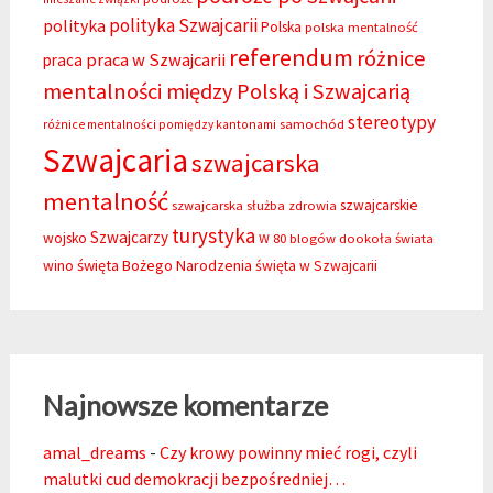
polityka Szwajcarii
polityka
Polska
polska mentalność
referendum
różnice
praca w Szwajcarii
praca
mentalności między Polską i Szwajcarią
stereotypy
samochód
różnice mentalności pomiędzy kantonami
Szwajcaria
szwajcarska
mentalność
szwajcarskie
szwajcarska służba zdrowia
turystyka
Szwajcarzy
wojsko
W 80 blogów dookoła świata
święta Bożego Narodzenia
wino
święta w Szwajcarii
Najnowsze komentarze
amal_dreams
-
Czy krowy powinny mieć rogi, czyli
malutki cud demokracji bezpośredniej…