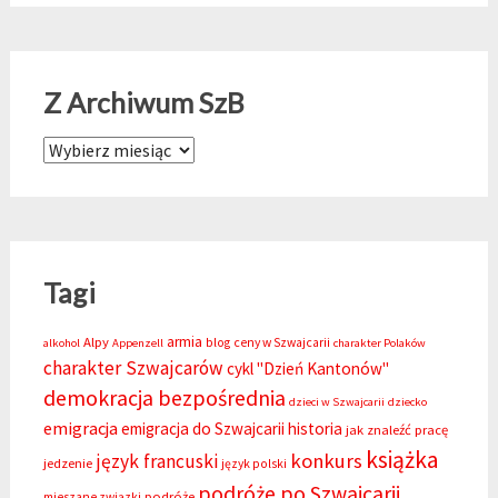
Z Archiwum SzB
Z Archiwum SzB
Tagi
armia
Alpy
blog
ceny w Szwajcarii
alkohol
Appenzell
charakter Polaków
charakter Szwajcarów
cykl "Dzień Kantonów"
demokracja bezpośrednia
dzieci w Szwajcarii
dziecko
emigracja
emigracja do Szwajcarii
historia
jak znaleźć pracę
książka
konkurs
język francuski
jedzenie
język polski
podróże po Szwajcarii
podróże
mieszane związki