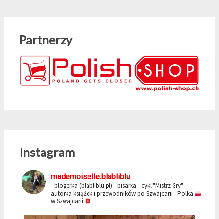
Partnerzy
Instagram
mademoiselle.blabliblu
- blogerka (blabliblu.pl)
- pisarka - cykl "Mistrz Gry"
-
autorka książek i przewodników po Szwajcarii
- Polka
w Szwajcarii