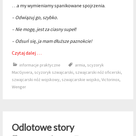
…a my wymieniamy spanikowane spojrzenia.
– Odwiązuj go, szybko.
– Nie mogę, jest za ciasny supeł!
– Odsuń się, ja mam dłuższe paznokcie!
Czytaj dalej …
informacje praktyczne
armia
,
scyzoryk
MacGyvera
,
scyzoryk szwajcarski
,
szwajcarski nóż oficerski
,
szwajcarski nóż wojskowy
,
szwajcarskie wojsko
,
Victorinox
,
Wenger
Odlotowe story