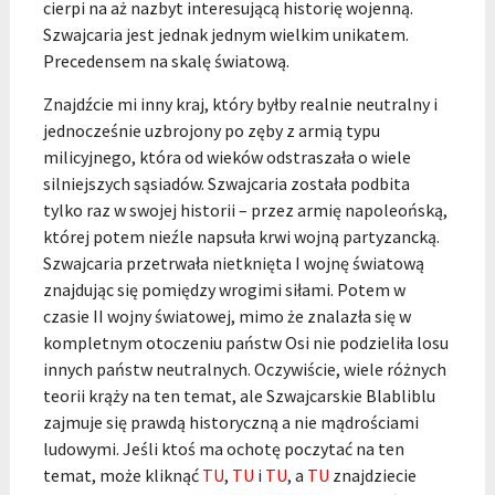
cierpi na aż nazbyt interesującą historię wojenną.
Szwajcaria jest jednak jednym wielkim unikatem.
Precedensem na skalę światową.
Znajdźcie mi inny kraj, który byłby realnie neutralny i
jednocześnie uzbrojony po zęby z armią typu
milicyjnego, która od wieków odstraszała o wiele
silniejszych sąsiadów. Szwajcaria została podbita
tylko raz w swojej historii – przez armię napoleońską,
której potem nieźle napsuła krwi wojną partyzancką.
Szwajcaria przetrwała nietknięta I wojnę światową
znajdując się pomiędzy wrogimi siłami. Potem w
czasie II wojny światowej, mimo że znalazła się w
kompletnym otoczeniu państw Osi nie podzieliła losu
innych państw neutralnych. Oczywiście, wiele różnych
teorii krąży na ten temat, ale Szwajcarskie Blabliblu
zajmuje się prawdą historyczną a nie mądrościami
ludowymi. Jeśli ktoś ma ochotę poczytać na ten
temat, może kliknąć
TU
,
TU
i
TU
, a
TU
znajdziecie