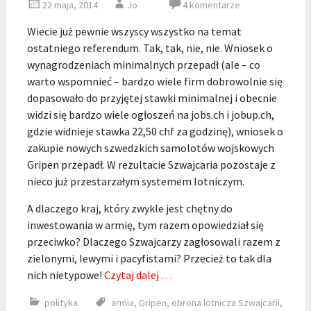
22 maja, 2014
Jo
4 komentarze
Wiecie już pewnie wszyscy wszystko na temat
ostatniego referendum. Tak, tak, nie, nie. Wniosek o
wynagrodzeniach minimalnych przepadł (ale – co
warto wspomnieć – bardzo wiele firm dobrowolnie się
dopasowało do przyjętej stawki minimalnej i obecnie
widzi się bardzo wiele ogłoszeń na jobs.ch i jobup.ch,
gdzie widnieje stawka 22,50 chf za godzinę), wniosek o
zakupie nowych szwedzkich samolotów wojskowych
Gripen przepadł. W rezultacie Szwajcaria pozostaje z
nieco już przestarzałym systemem lotniczym.
A dlaczego kraj, który zwykle jest chętny do
inwestowania w armię, tym razem opowiedział się
przeciwko? Dlaczego Szwajcarzy zagłosowali razem z
zielonymi, lewymi i pacyfistami? Przecież to tak dla
nich nietypowe!
Czytaj dalej …
polityka
armia
,
Gripen
,
obrona lotnicza Szwajcarii
,