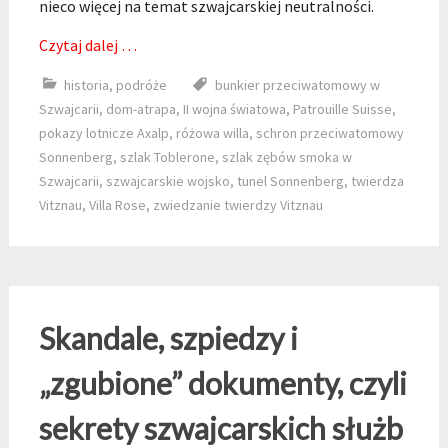
nieco więcej na temat szwajcarskiej neutralności.
Czytaj dalej …
historia
,
podróże
bunkier przeciwatomowy w
Szwajcarii
,
dom-atrapa
,
II wojna światowa
,
Patrouille Suisse
,
pokazy lotnicze Axalp
,
różowa willa
,
schron przeciwatomowy
Sonnenberg
,
szlak Toblerone
,
szlak zębów smoka w
Szwajcarii
,
szwajcarskie wojsko
,
tunel Sonnenberg
,
twierdza
Vitznau
,
Villa Rose
,
zwiedzanie twierdzy Vitznau
Skandale, szpiedzy i
„zgubione” dokumenty, czyli
sekrety szwajcarskich służb