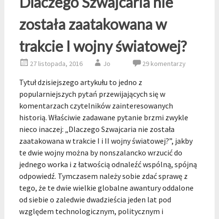
Dlaczego Szwajcaria nie
została zaatakowana w
trakcie I wojny światowej?
27 listopada, 2016
Jo
29 komentarzy
Tytuł dzisiejszego artykułu to jedno z
popularniejszych pytań przewijających się w
komentarzach czytelników zainteresowanych
historią. Właściwie zadawane pytanie brzmi zwykle
nieco inaczej: „Dlaczego Szwajcaria nie została
zaatakowana w trakcie I i II wojny światowej?”, jakby
te dwie wojny można by nonszalancko wrzucić do
jednego worka i z łatwością odnaleźć wspólną, spójną
odpowiedź. Tymczasem należy sobie zdać sprawę z
tego, że te dwie wielkie globalne awantury oddalone
od siebie o zaledwie dwadzieścia jeden lat pod
względem technologicznym, politycznym i