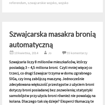
referendum
,
szwajcarskie wojsko
,
wojsko
Szwajcarska masakra bronią
automatyczną
10 kwietnia, 2014
Jo
55 komentarzy
Szwajcaria liczy 8 milionów mieszkańców, którzy
posiadają 3 – 4,5 miliona broni. Czyli mniej więcej co
trzeci, co drugi Szwajcar trzyma w domu zgrabnego
SIGa, czy inną zabójczą maszynę. Jednocześnie
zdecydowana większość przestępstw z użyciem broni
dotyczy broni posiadanej bez zezwolenia; statystyki
samobójstw przy użyciu broni również nie powalają na
kolana. Dlaczego tak się dzieje? Eksperci tłumaczą te