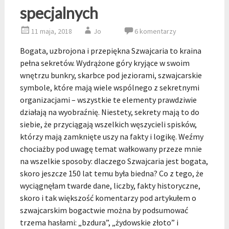
specjalnych
11 maja, 2018
Jo
6 komentarzy
Bogata, uzbrojona i przepiękna Szwajcaria to kraina
pełna sekretów. Wydrążone góry kryjące w swoim
wnętrzu bunkry, skarbce pod jeziorami, szwajcarskie
symbole, które mają wiele wspólnego z sekretnymi
organizacjami – wszystkie te elementy prawdziwie
działają na wyobraźnię. Niestety, sekrety mają to do
siebie, że przyciągają wszelkich węszycieli spisków,
którzy mają zamknięte uszy na fakty i logikę. Weźmy
chociażby pod uwagę temat wałkowany przeze mnie
na wszelkie sposoby: dlaczego Szwajcaria jest bogata,
skoro jeszcze 150 lat temu była biedna? Co z tego, że
wyciągnęłam twarde dane, liczby, fakty historyczne,
skoro i tak większość komentarzy pod artykułem o
szwajcarskim bogactwie można by podsumować
trzema hasłami: „bzdura”, „żydowskie złoto” i