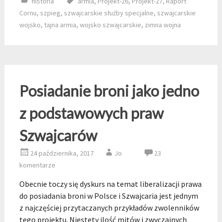
historia
armia
,
Projekt-26
,
Projekt-27
,
Raport
Cornu
,
szpieg
,
szwajcarskie służby specjalne
,
szwajcarskie
wojsko
,
tajna armia
,
wojsko szwajcarskie
,
zimna wojna
Posiadanie broni jako jedno
z podstawowych praw
Szwajcarów
24 października, 2017
Jo
23
komentarze
Obecnie toczy się dyskurs na temat liberalizacji prawa
do posiadania broni w Polsce i Szwajcaria jest jednym
z najczęściej przytaczanych przykładów zwolenników
tego projektu. Niestety ilość mitów i zwyczajnych