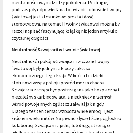
mentalnościowym dzieliły pokolenia. Po drugie,
podczas gdy odpowiedź na to pytanie odnośnie I wojny
światowej jest stosunkowo prosta i dość
stereotypowa, na temat II wojny światowej można by
raczej napisać fascynującą książkę niż jeden artykuł o
czytalnej długości.
Neutralność Szwajcarii w I wojnie światowej
Neutralność i pokój w Szwajcarii w czasie I wojny
światowej były jednym z kluczy sukcesu
ekonomicznego tego kraju. W końcu to dzięki
statusowi wyspy pokoju pośród morza chaosu
Szwajcaria zaczęła być postrzegana jako bezpieczny i
niezależny skarbiec świata, a nietknięty przemysł
wśród powojennych zgliszcz zakwitł jak nigdy.
Dlatego też ten temat wzbudza wiele emocji i jest
źródłem wielu mitów. Na pewno słyszeliście pogłoski o
kolaboracji Szwajcarii z jedną lub drugą stroną, o
wielkim spisku grup narodowościowych związanych z