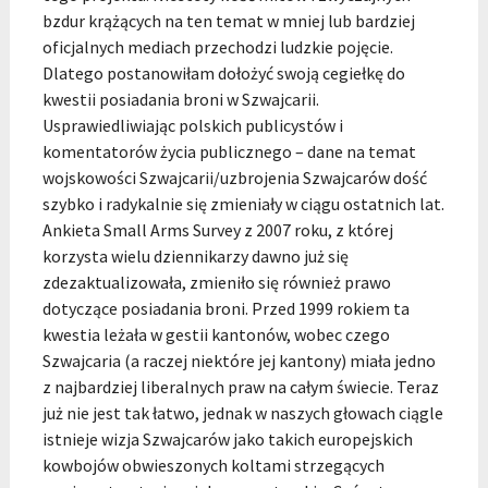
bzdur krążących na ten temat w mniej lub bardziej
oficjalnych mediach przechodzi ludzkie pojęcie.
Dlatego postanowiłam dołożyć swoją cegiełkę do
kwestii posiadania broni w Szwajcarii.
Usprawiedliwiając polskich publicystów i
komentatorów życia publicznego – dane na temat
wojskowości Szwajcarii/uzbrojenia Szwajcarów dość
szybko i radykalnie się zmieniały w ciągu ostatnich lat.
Ankieta Small Arms Survey z 2007 roku, z której
korzysta wielu dziennikarzy dawno już się
zdezaktualizowała, zmieniło się również prawo
dotyczące posiadania broni. Przed 1999 rokiem ta
kwestia leżała w gestii kantonów, wobec czego
Szwajcaria (a raczej niektóre jej kantony) miała jedno
z najbardziej liberalnych praw na całym świecie. Teraz
już nie jest tak łatwo, jednak w naszych głowach ciągle
istnieje wizja Szwajcarów jako takich europejskich
kowbojów obwieszonych koltami strzegących