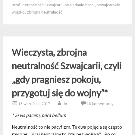
broń
,
neutralność Szwajcarii
,
posiadanie broni
,
szwajcarskie
wojsko
,
zbrojna neutralność
Wieczysta, zbrojna
neutralność Szwajcarii, czyli
„gdy pragniesz pokoju,
przygotuj się do wojny”*
15 września, 2017
Jo
10 komentarzy
* Si vis pacem, para bellum
Neutralność to nie pacyfizm. Te dwa pojęcia są często
mylone: „Kraj neutralny to kraj bez wojska.” „Po co