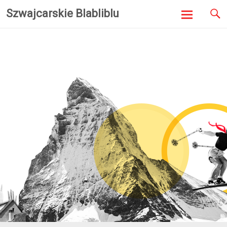
Szwajcarskie Blabliblu
Skip to
content