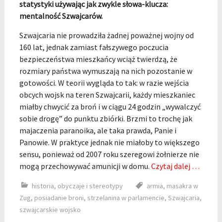
statystyki używając jak zwykle słowa-klucza:
mentalność Szwajcarów.
Szwajcaria nie prowadziła żadnej poważnej wojny od
160 lat, jednak zamiast fałszywego poczucia
bezpieczeństwa mieszkańcy wciąż twierdzą, że
rozmiary państwa wymuszają na nich pozostanie w
gotowości. W teorii wygląda to tak: w razie wejścia
obcych wojsk na teren Szwajcarii, każdy mieszkaniec
miałby chwycić za broń i w ciągu 24 godzin „wywalczyć
sobie drogę” do punktu zbiórki. Brzmi to trochę jak
majaczenia paranoika, ale taka prawda, Panie i
Panowie. W praktyce jednak nie miałoby to większego
sensu, ponieważ od 2007 roku szeregowi żołnierze nie
mogą przechowywać amunicji w domu.
Czytaj dalej …
historia
,
obyczaje i stereotypy
armia
,
masakra w
Zug
,
posiadanie broni
,
strzelanina w parlamencie
,
Szwajcaria
,
szwajcarskie wojsko