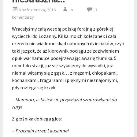
6 października, 2016
Jo
13
komentarzy
Wracałyśmy całą wesołą polską ferajną z górskiej
wycieczki do Lozanny. Kilka moich koleżanek i cała
czereda nie wiadomo skąd nabranych dzieciaków, czyli
taki jazgot, że aż kierownik pociągu ze zdziwieniem
opukiwał hamulce podejrzewając awarię tłumika. 5
minut do stacji, już się szykujemy do wysiadki, już
niemal witamy się z gąsk… z mężami, chłopakami,
kochankami, tragarzami i pięknymi nieznajomymi,
gdy rozlega się krzyk:
– Mamooo, a Jasiek się przywiązał sznurówkami do
rury!
Z głośnika dobiega głos:
– Prochain arret: Lausanne!