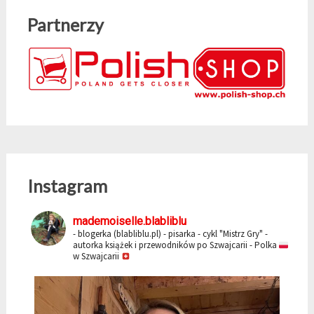
Partnerzy
Instagram
mademoiselle.blabliblu
- blogerka (blabliblu.pl)
- pisarka - cykl "Mistrz Gry"
-
autorka książek i przewodników po Szwajcarii
- Polka
w Szwajcarii