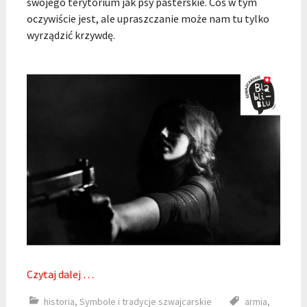
swojego terytorium jak psy pasterskie. Coś w tym
oczywiście jest, ale upraszczanie może nam tu tylko
wyrządzić krzywdę.
Czytaj dalej …
historia
,
Symbole i tradycje szwajcarskie
armia
,