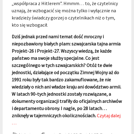
„współpraca z Hitlerem”. Hmmm… to, że czytelnicy
uznają, że wzbogacić się można tylko i wyłącznie na
kradzieży świadczy gorzej o czytelnikach niż o tym,
kto się wzbogacił.
Dziś jednak przed nami temat dość mroczny i
niepozbawiony białych plam: szwajcarska tajna armia
Projekt-26 i Projekt-27. Wszyscy wiedzą, że każde
państwo ma swoje służby specjalne. Co jest
szczególnego w tych szwajcarskich? Otóż te dwie
jednostki, działające od początku Zimnej Wojny aż do
1991 roku były tak bardzo zakamuflowane, że nie
wiedziały o nich ani władze kraju ani dowództwo armii.
W latach 90-tych jednostki zostały rozwiązane, a
dokumenty organizacji trafiły do oficjalnych archiwów
i departamentu obrony. I nagle, po 28 latach…
zniknęły w tajemniczych okolicznościach.
Czytaj dalej
…