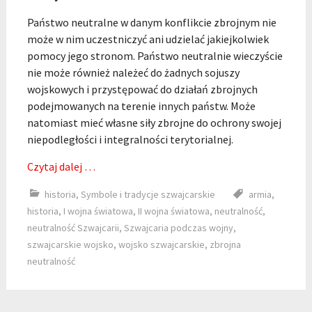
Państwo neutralne w danym konflikcie zbrojnym nie
może w nim uczestniczyć ani udzielać jakiejkolwiek
pomocy jego stronom. Państwo neutralnie wieczyście
nie może również należeć do żadnych sojuszy
wojskowych i przystępować do działań zbrojnych
podejmowanych na terenie innych państw. Może
natomiast mieć własne siły zbrojne do ochrony swojej
niepodległości i integralności terytorialnej.
Czytaj dalej …
historia
,
Symbole i tradycje szwajcarskie
armia
,
historia
,
I wojna światowa
,
II wojna światowa
,
neutralność
,
neutralność Szwajcarii
,
Szwajcaria podczas wojny
,
szwajcarskie wojsko
,
wojsko szwajcarskie
,
zbrojna
neutralność