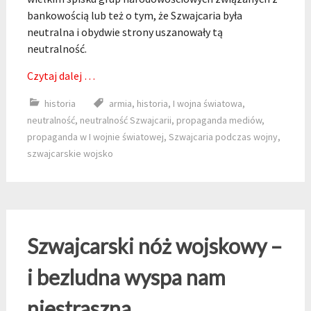
bankowością lub też o tym, że Szwajcaria była
neutralna i obydwie strony uszanowały tą
neutralność.
Czytaj dalej …
historia
armia
,
historia
,
I wojna światowa
,
neutralność
,
neutralność Szwajcarii
,
propaganda mediów
,
propaganda w I wojnie światowej
,
Szwajcaria podczas wojny
,
szwajcarskie wojsko
Szwajcarski nóż wojskowy –
i bezludna wyspa nam
niestraszna…