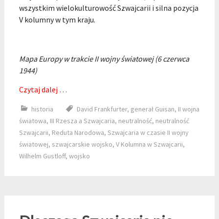
wszystkim wielokulturowość Szwajcarii i silna pozycja
V kolumny w tym kraju.
Mapa Europy w trakcie II wojny światowej (6 czerwca
1944)
Czytaj dalej …
historia
David Frankfurter
,
generał Guisan
,
II wojna
światowa
,
III Rzesza a Szwajcaria
,
neutralność
,
neutralność
Szwajcarii
,
Reduta Narodowa
,
Szwajcaria w czasie II wojny
światowej
,
szwajcarskie wojsko
,
V Kolumna w Szwajcarii
,
Wilhelm Gustloff
,
wojsko