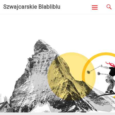
Szwajcarskie Blabliblu
Skip to
content