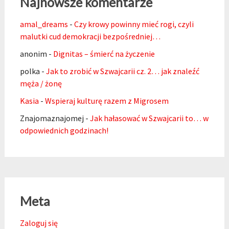
Najnowsze komentarze
amal_dreams
-
Czy krowy powinny mieć rogi, czyli
malutki cud demokracji bezpośredniej…
anonim
-
Dignitas – śmierć na życzenie
polka
-
Jak to zrobić w Szwajcarii cz. 2… jak znaleźć
męża / żonę
Kasia
-
Wspieraj kulturę razem z Migrosem
Znajomaznajomej
-
Jak hałasować w Szwajcarii to… w
odpowiednich godzinach!
Meta
Zaloguj się