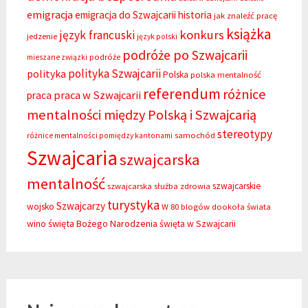
emigracja
emigracja do Szwajcarii
historia
jak znaleźć pracę
książka
konkurs
język francuski
jedzenie
język polski
podróże po Szwajcarii
podróże
mieszane związki
polityka Szwajcarii
polityka
Polska
polska mentalność
referendum
różnice
praca w Szwajcarii
praca
mentalności między Polską i Szwajcarią
stereotypy
samochód
różnice mentalności pomiędzy kantonami
Szwajcaria
szwajcarska
mentalność
szwajcarskie
szwajcarska służba zdrowia
turystyka
Szwajcarzy
wojsko
W 80 blogów dookoła świata
święta Bożego Narodzenia
wino
święta w Szwajcarii