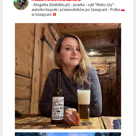
- blogerka (blabliblu.pl)
- pisarka - cykl "Mistrz Gry"
-
autorka książek i przewodników po Szwajcarii
- Polka
w Szwajcarii