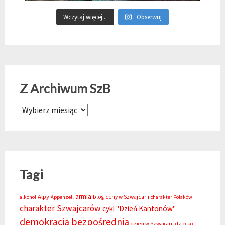
Wczytaj więcej...
Obserwuj
Z Archiwum SzB
Z Archiwum SzB
Tagi
armia
Alpy
blog
ceny w Szwajcarii
alkohol
Appenzell
charakter Polaków
charakter Szwajcarów
cykl "Dzień Kantonów"
demokracja bezpośrednia
dzieci w Szwajcarii
dziecko