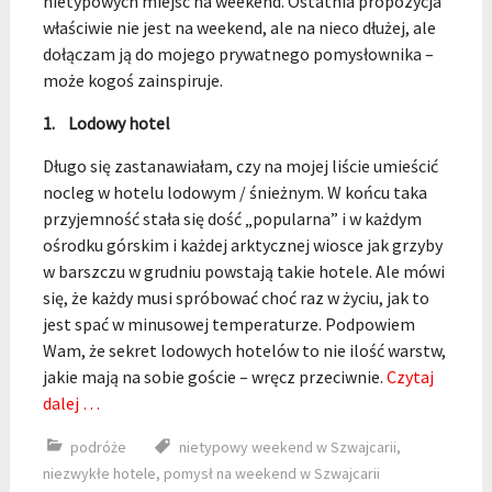
nietypowych miejsc na weekend. Ostatnia propozycja
właściwie nie jest na weekend, ale na nieco dłużej, ale
dołączam ją do mojego prywatnego pomysłownika –
może kogoś zainspiruje.
1. Lodowy hotel
Długo się zastanawiałam, czy na mojej liście umieścić
nocleg w hotelu lodowym / śnieżnym. W końcu taka
przyjemność stała się dość „popularna” i w każdym
ośrodku górskim i każdej arktycznej wiosce jak grzyby
w barszczu w grudniu powstają takie hotele. Ale mówi
się, że każdy musi spróbować choć raz w życiu, jak to
jest spać w minusowej temperaturze. Podpowiem
Wam, że sekret lodowych hotelów to nie ilość warstw,
jakie mają na sobie goście – wręcz przeciwnie.
Czytaj
dalej …
podróże
nietypowy weekend w Szwajcarii
,
niezwykłe hotele
,
pomysł na weekend w Szwajcarii