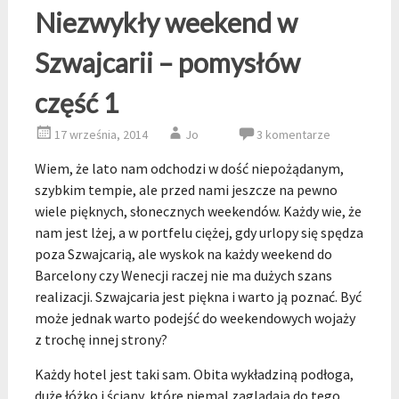
Niezwykły weekend w
Szwajcarii – pomysłów
część 1
17 września, 2014
Jo
3 komentarze
Wiem, że lato nam odchodzi w dość niepożądanym,
szybkim tempie, ale przed nami jeszcze na pewno
wiele pięknych, słonecznych weekendów. Każdy wie, że
nam jest lżej, a w portfelu ciężej, gdy urlopy się spędza
poza Szwajcarią, ale wyskok na każdy weekend do
Barcelony czy Wenecji raczej nie ma dużych szans
realizacji. Szwajcaria jest piękna i warto ją poznać. Być
może jednak warto podejść do weekendowych wojaży
z trochę innej strony?
Każdy hotel jest taki sam. Obita wykładziną podłoga,
duże łóżko i ściany, które niemal zaglądają do tego