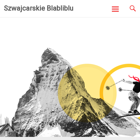
Szwajcarskie Blabliblu
Skip to
content