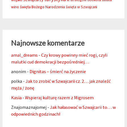
święta Bożego Narodzenia
wino
święta w Szwajcarii
Najnowsze komentarze
amal_dreams
-
Czy krowy powinny mieć rogi, czyli
malutki cud demokracji bezpośredniej…
anonim
-
Dignitas – śmierć na życzenie
polka
-
Jak to zrobić w Szwajcarii cz. 2… jak znaleźć
męża / żonę
Kasia
-
Wspieraj kulturę razem z Migrosem
Znajomaznajomej
-
Jak hałasować w Szwajcarii to… w
odpowiednich godzinach!