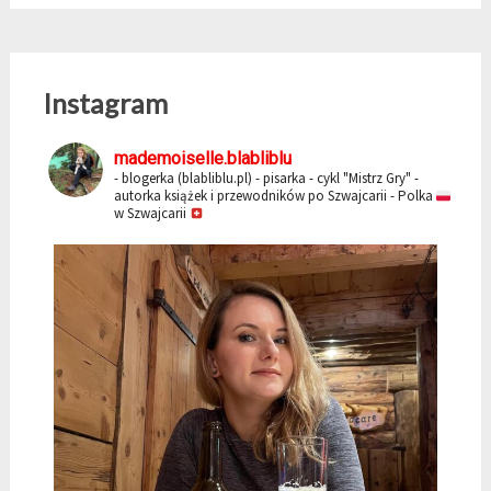
Instagram
mademoiselle.blabliblu
- blogerka (blabliblu.pl)
- pisarka - cykl "Mistrz Gry"
-
autorka książek i przewodników po Szwajcarii
- Polka
w Szwajcarii