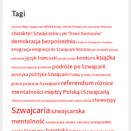
Tagi
armia
Alpy
blog
ceny w Szwajcarii
alkohol
Appenzell
charakter Polaków
charakter Szwajcarów
cykl "Dzień Kantonów"
demokracja bezpośrednia
dzieci w Szwajcarii
dziecko
emigracja
emigracja do Szwajcarii
historia
jak znaleźć pracę
książka
konkurs
język francuski
jedzenie
język polski
podróże po Szwajcarii
podróże
mieszane związki
polityka Szwajcarii
polityka
Polska
polska mentalność
referendum
różnice
praca w Szwajcarii
praca
mentalności między Polską i Szwajcarią
stereotypy
samochód
różnice mentalności pomiędzy kantonami
Szwajcaria
szwajcarska
mentalność
szwajcarskie
szwajcarska służba zdrowia
turystyka
Szwajcarzy
wojsko
W 80 blogów dookoła świata