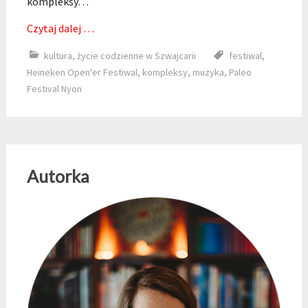
kompleksy…
Czytaj dalej …
kultura
,
życie codzienne w Szwajcarii
festiwal
,
Heineken Open'er Festiwal
,
kompleksy
,
muzyka
,
Paleo
Festival Nyon
Autorka