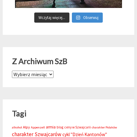
Wczytaj więcej...
Obserwuj
Z Archiwum SzB
Z Archiwum SzB
Tagi
armia
Alpy
blog
ceny w Szwajcarii
alkohol
Appenzell
charakter Polaków
charakter Szwajcarów
cykl "Dzień Kantonów"