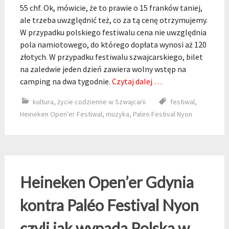
55 chf. Ok, mówicie, że to prawie o 15 franków taniej,
ale trzeba uwzględnić też, co za tą cenę otrzymujemy.
W przypadku polskiego festiwalu cena nie uwzględnia
pola namiotowego, do którego dopłata wynosi aż 120
złotych. W przypadku festiwalu szwajcarskiego, bilet
na zaledwie jeden dzień zawiera wolny wstęp na
camping na dwa tygodnie.
Czytaj dalej …
kultura
,
życie codzienne w Szwajcarii
festiwal
,
Heineken Open'er Festiwal
,
muzyka
,
Paleo Festival Nyon
Heineken Open’er Gdynia
kontra Paléo Festival Nyon
czyli jak wypada Polska w