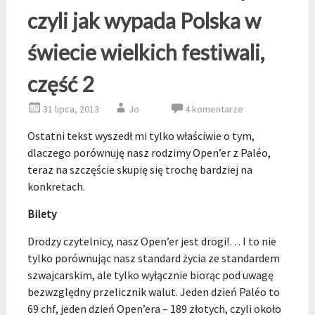
czyli jak wypada Polska w
świecie wielkich festiwali,
część 2
31 lipca, 2013
Jo
4 komentarze
Ostatni tekst wyszedł mi tylko właściwie o tym,
dlaczego porównuję nasz rodzimy Open’er z Paléo,
teraz na szczęście skupię się trochę bardziej na
konkretach.
Bilety
Drodzy czytelnicy, nasz Open’er jest drogi!… I to nie
tylko porównując nasz standard życia ze standardem
szwajcarskim, ale tylko wyłącznie biorąc pod uwagę
bezwzględny przelicznik walut. Jeden dzień Paléo to
69 chf, jeden dzień Open’era – 189 złotych, czyli około