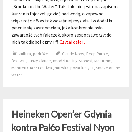
„Smoke on the Water”. Tak, tak, nie jest ona zapisem
kurzenia fajeczek gdzieś nad wodą, a zapewne
większość z Was tak wcześniej myślała. I w dodatku
pewnie się zastanawiała, jaka konkretnie była
zawartość tych fajeczek, skoro zespół stworzył do
nich tak diaboliczny riff.
Czytaj dalej …
kultura
,
podróże
Claude Nobs
,
Deep Purple
,
festiwal
,
Funky Claude
,
młodzi Rolling Stonesi
,
Montreux
,
Montreux Jazz Festiwal
,
muzyka
,
pożar kasyna
,
Smoke on the
Water
Heineken Open’er Gdynia
kontra Paléo Festival Nyon