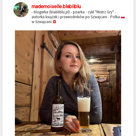
mademoiselle.blabliblu
- blogerka (blabliblu.pl)
- pisarka - cykl "Mistrz Gry"
-
autorka książek i przewodników po Szwajcarii
- Polka
w Szwajcarii