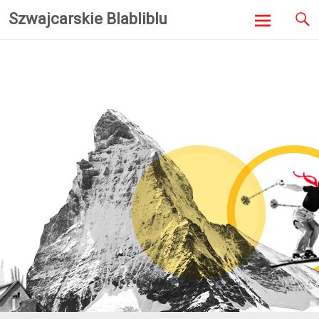
Szwajcarskie Blabliblu
Skip to
content