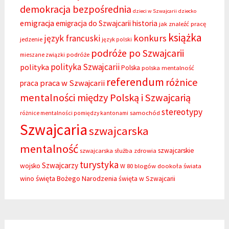
demokracja bezpośrednia
dzieci w Szwajcarii
dziecko
emigracja
emigracja do Szwajcarii
historia
jak znaleźć pracę
książka
konkurs
język francuski
jedzenie
język polski
podróże po Szwajcarii
podróże
mieszane związki
polityka Szwajcarii
polityka
Polska
polska mentalność
referendum
różnice
praca w Szwajcarii
praca
mentalności między Polską i Szwajcarią
stereotypy
samochód
różnice mentalności pomiędzy kantonami
Szwajcaria
szwajcarska
mentalność
szwajcarskie
szwajcarska służba zdrowia
turystyka
Szwajcarzy
wojsko
W 80 blogów dookoła świata
święta Bożego Narodzenia
wino
święta w Szwajcarii