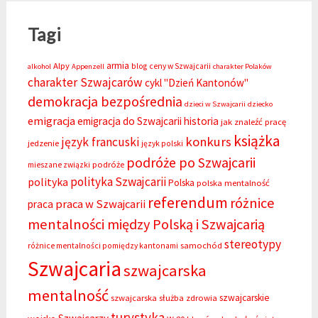
Tagi
armia
Alpy
blog
ceny w Szwajcarii
alkohol
Appenzell
charakter Polaków
charakter Szwajcarów
cykl "Dzień Kantonów"
demokracja bezpośrednia
dzieci w Szwajcarii
dziecko
emigracja
emigracja do Szwajcarii
historia
jak znaleźć pracę
książka
konkurs
język francuski
jedzenie
język polski
podróże po Szwajcarii
podróże
mieszane związki
polityka Szwajcarii
polityka
Polska
polska mentalność
referendum
różnice
praca w Szwajcarii
praca
mentalności między Polską i Szwajcarią
stereotypy
samochód
różnice mentalności pomiędzy kantonami
Szwajcaria
szwajcarska
mentalność
szwajcarskie
szwajcarska służba zdrowia
turystyka