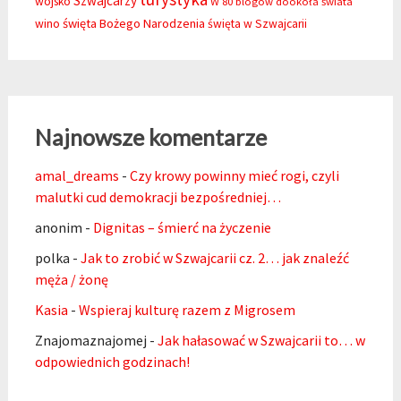
Szwajcarzy
wojsko
W 80 blogów dookoła świata
święta Bożego Narodzenia
wino
święta w Szwajcarii
Najnowsze komentarze
amal_dreams
-
Czy krowy powinny mieć rogi, czyli
malutki cud demokracji bezpośredniej…
anonim
-
Dignitas – śmierć na życzenie
polka
-
Jak to zrobić w Szwajcarii cz. 2… jak znaleźć
męża / żonę
Kasia
-
Wspieraj kulturę razem z Migrosem
Znajomaznajomej
-
Jak hałasować w Szwajcarii to… w
odpowiednich godzinach!