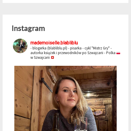
Instagram
mademoiselle.blabliblu
- blogerka (blabliblu.pl)
- pisarka - cykl "Mistrz Gry"
-
autorka książek i przewodników po Szwajcarii
- Polka
w Szwajcarii