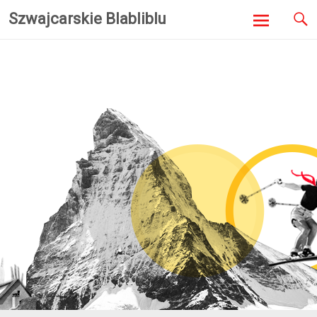
Szwajcarskie Blabliblu
Skip to
content