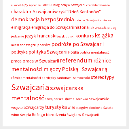
armia
Alpy
blog
ceny w Szwajcarii
alkohol
Appenzell
charakter Polaków
charakter Szwajcarów
cykl "Dzień Kantonów"
demokracja bezpośrednia
dzieci w Szwajcarii
dziecko
emigracja
emigracja do Szwajcarii
historia
jak znaleźć pracę
książka
konkurs
język francuski
jedzenie
język polski
podróże po Szwajcarii
podróże
mieszane związki
polityka Szwajcarii
polityka
Polska
polska mentalność
referendum
różnice
praca w Szwajcarii
praca
mentalności między Polską i Szwajcarią
stereotypy
samochód
różnice mentalności pomiędzy kantonami
Szwajcaria
szwajcarska
mentalność
szwajcarskie
szwajcarska służba zdrowia
turystyka
Szwajcarzy
wojsko
W 80 blogów dookoła świata
święta Bożego Narodzenia
wino
święta w Szwajcarii