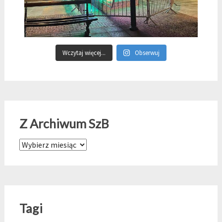
Wczytaj więcej...
Obserwuj
Z Archiwum SzB
Z Archiwum SzB
Tagi