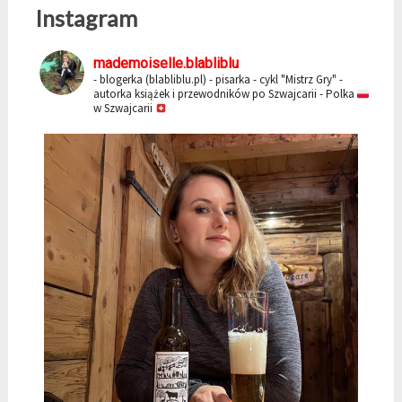
Instagram
mademoiselle.blabliblu
- blogerka (blabliblu.pl)
- pisarka - cykl "Mistrz Gry"
-
autorka książek i przewodników po Szwajcarii
- Polka
w Szwajcarii