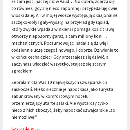
że tam jest inaczej niż w Vaud… No dobra, zdarza się
to również, gdy się nieco zapomnę i przypedałuję dwie
wioski dalej. A i w mojej wiosce występują okazjonalne
szczęko-doły i gały-wyszły, na przykład gdy sąsiad,
który zwykle wpada z winkiem i pomaga kosić trawę
otworzy niepozorny garaż, a tam miliony koni…
mechanicznych. Podsumowując: nadal się dziwię i
codziennie uczę czegoś nowego. I dobrze. Dziwienie to
w końcu cecha dzieci. Gdy przestajesz się dziwić, a
zaczynasz wiedzieć wszystko, stajesz się starym
zgredkiem.
Zebrałam dla Was 10 największych szwajcarskich
zaskoczeń. Niekoniecznie je napotkasz jako turysta
zabunkrowany w komfortowym hotelu i
przemierzający utarte szlaki. Ale wystarczy tylko
nieco z nich zboczyć, żeby napotkać szwajcarskie „to
niemożliwe!”
Czytaj dalej …