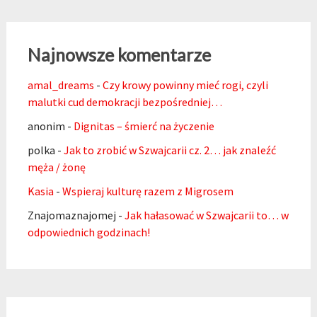
Najnowsze komentarze
amal_dreams
-
Czy krowy powinny mieć rogi, czyli
malutki cud demokracji bezpośredniej…
anonim
-
Dignitas – śmierć na życzenie
polka
-
Jak to zrobić w Szwajcarii cz. 2… jak znaleźć
męża / żonę
Kasia
-
Wspieraj kulturę razem z Migrosem
Znajomaznajomej
-
Jak hałasować w Szwajcarii to… w
odpowiednich godzinach!