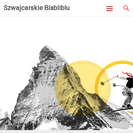
Szwajcarskie Blabliblu
Skip to
content