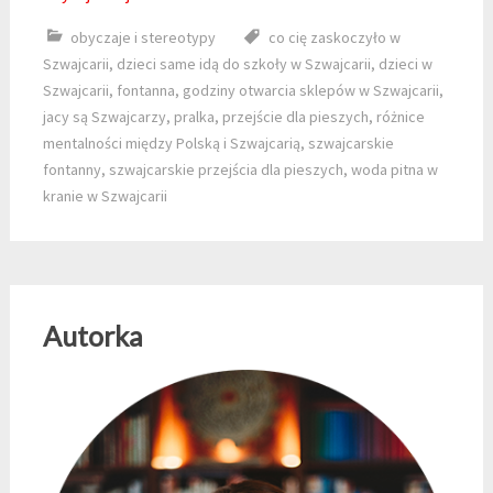
obyczaje i stereotypy
co cię zaskoczyło w
Szwajcarii
,
dzieci same idą do szkoły w Szwajcarii
,
dzieci w
Szwajcarii
,
fontanna
,
godziny otwarcia sklepów w Szwajcarii
,
jacy są Szwajcarzy
,
pralka
,
przejście dla pieszych
,
różnice
mentalności między Polską i Szwajcarią
,
szwajcarskie
fontanny
,
szwajcarskie przejścia dla pieszych
,
woda pitna w
kranie w Szwajcarii
Autorka