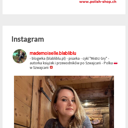
Instagram
mademoiselle.blabliblu
- blogerka (blabliblu.pl)
- pisarka - cykl "Mistrz Gry"
-
autorka książek i przewodników po Szwajcarii
- Polka
w Szwajcarii