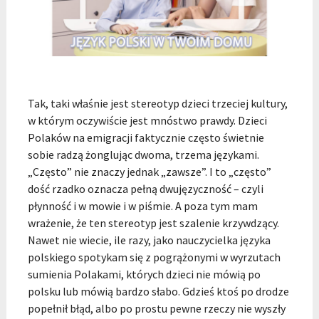
Tak, taki właśnie jest stereotyp dzieci trzeciej kultury,
w którym oczywiście jest mnóstwo prawdy. Dzieci
Polaków na emigracji faktycznie często świetnie
sobie radzą żonglując dwoma, trzema językami.
„Często” nie znaczy jednak „zawsze”. I to „często”
dość rzadko oznacza pełną dwujęzyczność – czyli
płynność i w mowie i w piśmie. A poza tym mam
wrażenie, że ten stereotyp jest szalenie krzywdzący.
Nawet nie wiecie, ile razy, jako nauczycielka języka
polskiego spotykam się z pogrążonymi w wyrzutach
sumienia Polakami, których dzieci nie mówią po
polsku lub mówią bardzo słabo. Gdzieś ktoś po drodze
popełnił błąd, albo po prostu pewne rzeczy nie wyszły