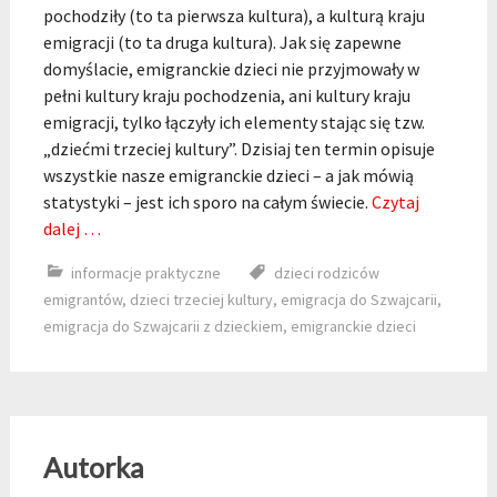
pochodziły (to ta pierwsza kultura), a kulturą kraju
emigracji (to ta druga kultura). Jak się zapewne
domyślacie, emigranckie dzieci nie przyjmowały w
pełni kultury kraju pochodzenia, ani kultury kraju
emigracji, tylko łączyły ich elementy stając się tzw.
„dziećmi trzeciej kultury”. Dzisiaj ten termin opisuje
wszystkie nasze emigranckie dzieci – a jak mówią
statystyki – jest ich sporo na całym świecie.
Czytaj
dalej …
informacje praktyczne
dzieci rodziców
emigrantów
,
dzieci trzeciej kultury
,
emigracja do Szwajcarii
,
emigracja do Szwajcarii z dzieckiem
,
emigranckie dzieci
Autorka