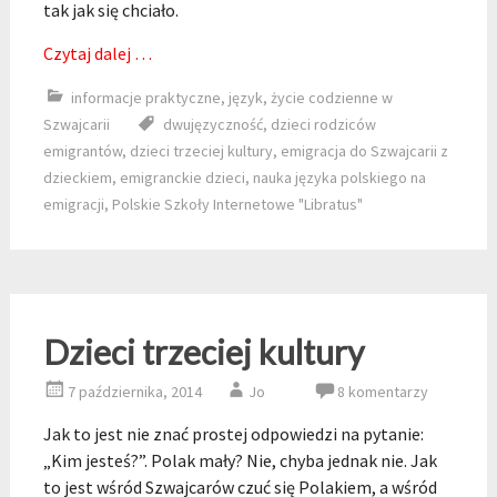
tak jak się chciało.
Czytaj dalej …
informacje praktyczne
,
język
,
życie codzienne w
Szwajcarii
dwujęzyczność
,
dzieci rodziców
emigrantów
,
dzieci trzeciej kultury
,
emigracja do Szwajcarii z
dzieckiem
,
emigranckie dzieci
,
nauka języka polskiego na
emigracji
,
Polskie Szkoły Internetowe "Libratus"
Dzieci trzeciej kultury
7 października, 2014
Jo
8 komentarzy
Jak to jest nie znać prostej odpowiedzi na pytanie:
„Kim jesteś?”. Polak mały? Nie, chyba jednak nie. Jak
to jest wśród Szwajcarów czuć się Polakiem, a wśród