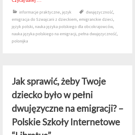
Czytaj dalej …
informacje praktyczne
,
język
dwujęzyczność
,
emigracja do Szwajcarii z dzieckiem
,
emigranckie dzieci
,
język polski
,
nauka języka polskiego dla obcokrajowców
,
nauka języka polskiego na emigracji
,
pełna dwujęzyczność
,
polonijka
Jak sprawić, żeby Twoje
dziecko było w pełni
dwujęzyczne na emigracji? –
Polskie Szkoły Internetowe