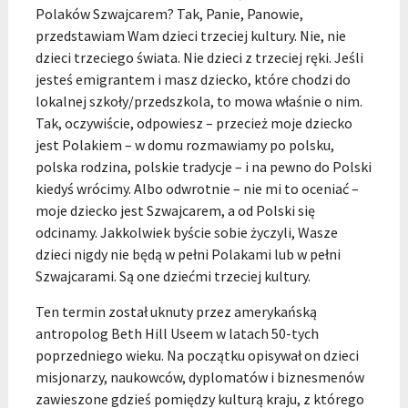
Polaków Szwajcarem? Tak, Panie, Panowie,
przedstawiam Wam dzieci trzeciej kultury. Nie, nie
dzieci trzeciego świata. Nie dzieci z trzeciej ręki. Jeśli
jesteś emigrantem i masz dziecko, które chodzi do
lokalnej szkoły/przedszkola, to mowa właśnie o nim.
Tak, oczywiście, odpowiesz – przecież moje dziecko
jest Polakiem – w domu rozmawiamy po polsku,
polska rodzina, polskie tradycje – i na pewno do Polski
kiedyś wrócimy. Albo odwrotnie – nie mi to oceniać –
moje dziecko jest Szwajcarem, a od Polski się
odcinamy. Jakkolwiek byście sobie życzyli, Wasze
dzieci nigdy nie będą w pełni Polakami lub w pełni
Szwajcarami. Są one dziećmi trzeciej kultury.
Ten termin został uknuty przez amerykańską
antropolog Beth Hill Useem w latach 50-tych
poprzedniego wieku. Na początku opisywał on dzieci
misjonarzy, naukowców, dyplomatów i biznesmenów
zawieszone gdzieś pomiędzy kulturą kraju, z którego