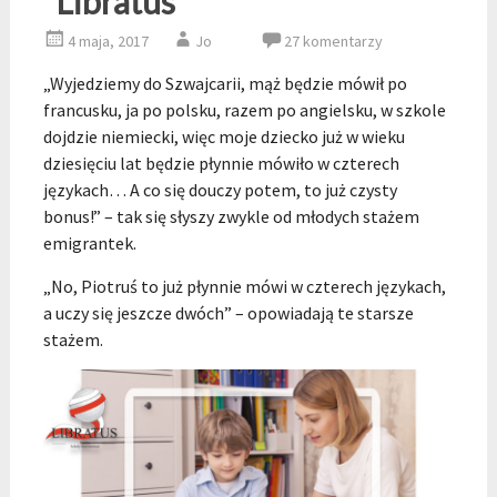
“Libratus”
4 maja, 2017
Jo
27 komentarzy
„Wyjedziemy do Szwajcarii, mąż będzie mówił po
francusku, ja po polsku, razem po angielsku, w szkole
dojdzie niemiecki, więc moje dziecko już w wieku
dziesięciu lat będzie płynnie mówiło w czterech
językach… A co się douczy potem, to już czysty
bonus!” – tak się słyszy zwykle od młodych stażem
emigrantek.
„No, Piotruś to już płynnie mówi w czterech językach,
a uczy się jeszcze dwóch” – opowiadają te starsze
stażem.