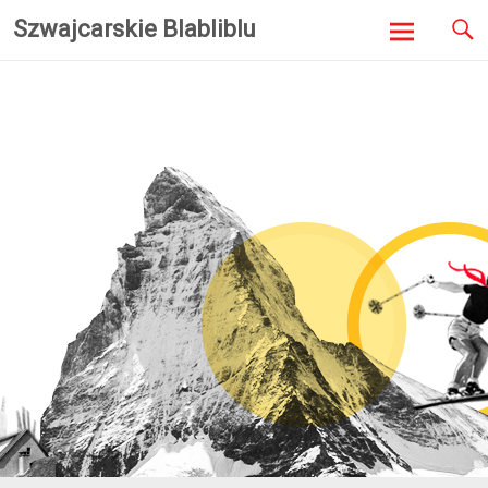
Szwajcarskie Blabliblu
Skip to
content