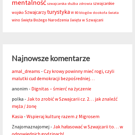
mentalność
szwajcarskie
szwajcarska służba zdrowia
turystyka
Szwajcarzy
wojsko
W 80 blogów dookoła świata
święta Bożego Narodzenia
wino
święta w Szwajcarii
Najnowsze komentarze
amal_dreams
-
Czy krowy powinny mieć rogi, czyli
malutki cud demokracji bezpośredniej…
anonim
-
Dignitas – śmierć na życzenie
polka
-
Jak to zrobić w Szwajcarii cz. 2… jak znaleźć
męża / żonę
Kasia
-
Wspieraj kulturę razem z Migrosem
Znajomaznajomej
-
Jak hałasować w Szwajcarii to… w
odpowiednich godzinach!