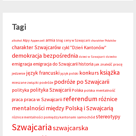
Tagi
armia
Alpy
blog
ceny w Szwajcarii
alkohol
Appenzell
charakter Polaków
charakter Szwajcarów
cykl "Dzień Kantonów"
demokracja bezpośrednia
dzieci w Szwajcarii
dziecko
emigracja
emigracja do Szwajcarii
historia
jak znaleźć pracę
książka
konkurs
język francuski
jedzenie
język polski
podróże po Szwajcarii
podróże
mieszane związki
polityka Szwajcarii
polityka
Polska
polska mentalność
referendum
różnice
praca w Szwajcarii
praca
mentalności między Polską i Szwajcarią
stereotypy
samochód
różnice mentalności pomiędzy kantonami
Szwajcaria
szwajcarska