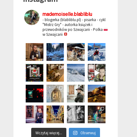
mademoiselle.blabliblu
- blogerka (blabliblu.pl)
- pisarka - cykl
"Mistrz Gry"
- autorka książek i
przewodników po Szwajcarii
- Polka
w Szwajcarii
Wczytaj więcej...
Obserwuj