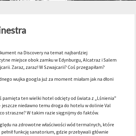
inestra
okument na Discovery na temat najbardziej
zytne miejsce obok zamku w Edynburgu, Alcatraz i Salem
carii. Zaraz, zaraz! W Szwajcarii? Coś przegapiłam?
odnego wujka googla już za moment miałam jak na dłoni
 pamięta ten wielki hotel odcięty od świata z „Lśnienia”
– jeszcze niedawno temu droga do hotelu w dolinie Val
co straszne? W takim razie sięgnijmy do faktów.
ględu na zdrowotne właściwości wód termalnych, które
t pełnił funkcję sanatorium, gdzie przebywali głównie