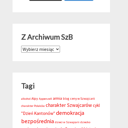
Z Archiwum SzB
Z Archiwum SzB
Tagi
armia
Alpy
blog
ceny w Szwajcarii
alkohol
Appenzell
charakter Szwajcarów
cykl
charakter Polaków
demokracja
"Dzień Kantonów"
bezpośrednia
dzieci w Szwajcarii
dziecko