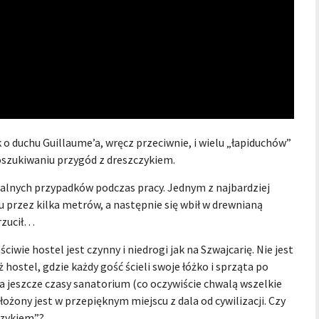
k o duchu Guillaume’a, wręcz przeciwnie, i wielu „łapiduchów”
 poszukiwaniu przygód z dreszczykiem.
ralnych przypadków podczas pracy. Jednym z najbardziej
zu przez kilka metrów, a następnie się wbił w drewnianą
 rzucił…
iwie hostel jest czynny i niedrogi jak na Szwajcarię. Nie jest
ż hostel, gdzie każdy gość ścieli swoje łóżko i sprząta po
a jeszcze czasy sanatorium (co oczywiście chwalą wszelkie
łożony jest w przepięknym miejscu z dala od cywilizacji. Czy
czykiem”?