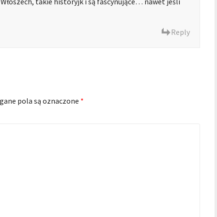
łoszech, takie historyjk i są fascynujące… nawet jeśli
Reply
ane pola są oznaczone
*