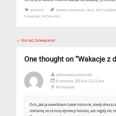
podróże
dawne sanatorium
,
duch
,
duch Guillau
Szwajcarii
,
Val Sinestra
Post navigation
←
Sto lat, Szwajcario!
One thought on “
Wakacje z d
aleksandra.sowinska
8 sierpnia, 2014 at 12:12 am
Permalink
Och, jak ja uwielbiam takie historie, kiedy dresz
reklamę ze strony dyrekcji hotelu, ale nigdy nic 