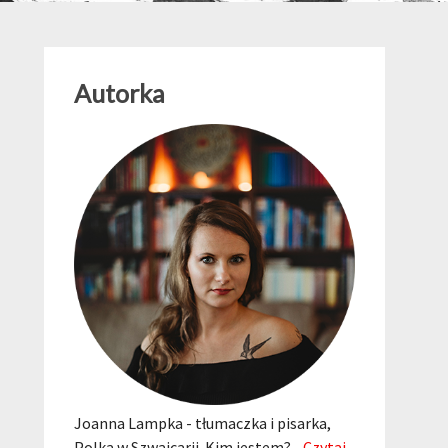
Autorka
Joanna Lampka - tłumaczka i pisarka,
Polka w Szwajcarii. Kim jestem?...
Czytaj