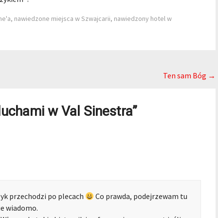
me'a
,
nawiedzone miejsca w Szwajcarii
,
nawiedzony hotel w
Ten sam Bóg
→
uchami w Val Sinestra
”
czyk przechodzi po plecach
Co prawda, podejrzewam tu
nie wiadomo.