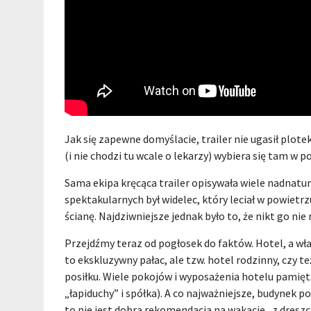
Jak się zapewne domyślacie, trailer nie ugasił plote
(i nie chodzi tu wcale o lekarzy) wybiera się tam w
Sama ekipa kręcąca trailer opisywała wiele nadnatu
spektakularnych był widelec, który leciał w powietr
ścianę. Najdziwniejsze jednak było to, że nikt go nie
Przejdźmy teraz od pogłosek do faktów. Hotel, a właśc
to ekskluzywny pałac, ale tzw. hotel rodzinny, czy te
posiłku. Wiele pokojów i wyposażenia hotelu pamięt
„łapiduchy” i spółka). A co najważniejsze, budynek po
to nie jest dobra rekomendacja na wakacje „z dresz