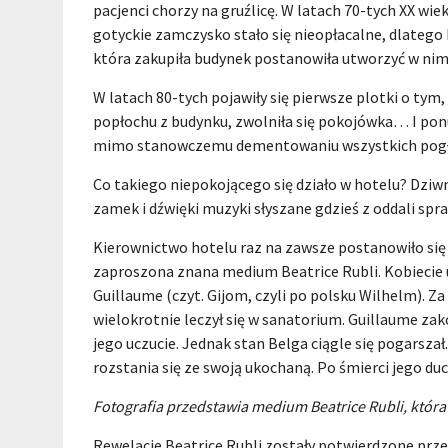
pacjenci chorzy na gruźlicę. W latach 70-tych XX 
gotyckie zamczysko stało się nieopłacalne, dlatego
która zakupiła budynek postanowiła utworzyć w nim
W latach 80-tych pojawiły się pierwsze plotki o tym,
popłochu z budynku, zwolniła się pokojówka… I ponu
mimo stanowczemu dementowaniu wszystkich pogłos
Co takiego niepokojącego się działo w hotelu? Dziwn
zamek i dźwięki muzyki słyszane gdzieś z oddali spra
Kierownictwo hotelu raz na zawsze postanowiło się
zaproszona znana medium Beatrice Rubli. Kobiecie 
Guillaume (czyt. Gijom, czyli po polsku Wilhelm). Za
wielokrotnie leczył się w sanatorium. Guillaume zako
jego uczucie. Jednak stan Belga ciągle się pogarsza
rozstania się ze swoją ukochaną. Po śmierci jego d
Fotografia przedstawia medium Beatrice Rubli, któr
Rewelacje Beatrice Rubli zostały potwierdzone prz