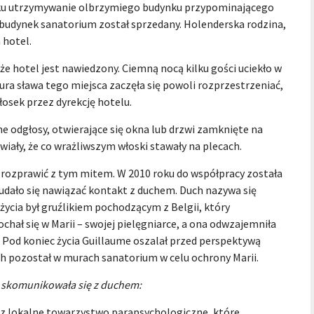
wieku utrzymywanie olbrzymiego budynku przypominającego
 budynek sanatorium został sprzedany. Holenderska rodzina,
 hotel.
 że hotel jest nawiedzony. Ciemną nocą kilku gości uciekło w
ra sława tego miejsca zaczęła się powoli rozprzestrzeniać,
ek przez dyrekcję hotelu.
e odgłosy, otwierające się okna lub drzwi zamknięte na
wiały, że co wrażliwszym włoski stawały na plecach.
 rozprawić z tym mitem. W 2010 roku do współpracy została
udało się nawiązać kontakt z duchem. Duch nazywa się
 życia był gruźlikiem pochodzącym z Belgii, który
chał się w Marii – swojej pielęgniarce, a ona odwzajemniła
ł. Pod koniec życia Guillaume oszalał przed perspektywą
uch pozostał w murach sanatorium w celu ochrony Marii.
a skomunikowała się z duchem:
ez lokalne towarzystwo parapsychologiczne, które