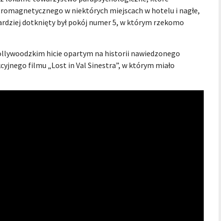
tromagnetycznego w niektórych miejscach w hotelu i nagłe,
rdziej dotknięty był pokój numer 5, w którym rzekomo
hollywoodzkim hicie opartym na historii nawiedzonego
cyjnego filmu „Lost in Val Sinestra”, w którym miało