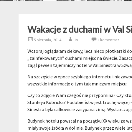
Wakacje z duchami w Val S
5 sierpnia, 2014
Jo
1 komentarz
Wczoraj oglądałam ciekawy, lecz nieco plotkarski d
„zainfekowanych” duchami miejsc na świecie. Zaszc
zajął pewien tajemniczy hotel w Val Sinestra w Szwaj
Na szczęście w epoce szybkiego internetu i niezaw
wszystkie informacje o tym tajemniczym miejscu:
Czy to zdjęcie Wam czegoś nie przypomina? Czy ktoś
Stanleya Kubricka? Podobieństw jest trochę więcej 
Sinestra była całkowicie zasypana zimą. Wystarczają
Budynek hotelu powstał na początku XX wieku ze wz
miały swoje źródła w dolinie. Budynek przez wiele la