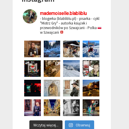
mademoiselle.blabliblu
- blogerka (blabliblu.pl)
- pisarka - cykl
"Mistrz Gry"
- autorka książek i
przewodników po Szwajcarii
- Polka
w Szwajcarii
Wczytaj więcej...
Obserwuj