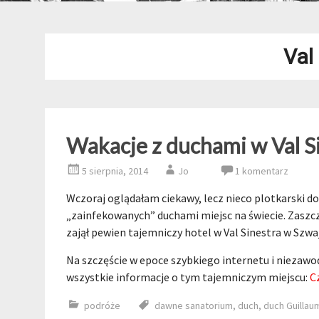
Val
Wakacje z duchami w Val S
5 sierpnia, 2014
Jo
1 komentarz
Wczoraj oglądałam ciekawy, lecz nieco plotkarski d
„zainfekowanych” duchami miejsc na świecie. Zaszc
zajął pewien tajemniczy hotel w Val Sinestra w Szwaj
Na szczęście w epoce szybkiego internetu i niezaw
wszystkie informacje o tym tajemniczym miejscu:
C
podróże
dawne sanatorium
,
duch
,
duch Guillau