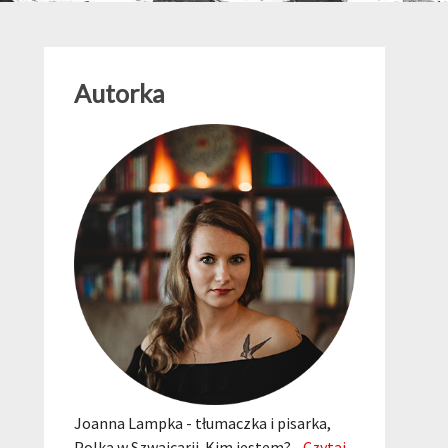
Autorka
Joanna Lampka - tłumaczka i pisarka,
Polka w Szwajcarii. Kim jestem?...
Czytaj