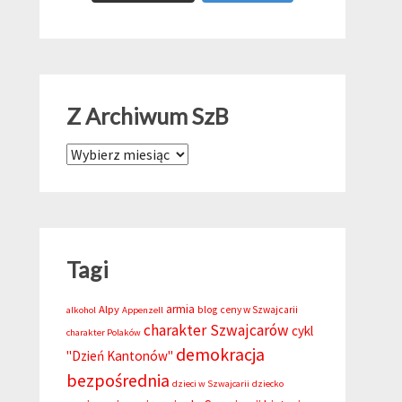
Z Archiwum SzB
Z Archiwum SzB
Tagi
armia
Alpy
blog
ceny w Szwajcarii
alkohol
Appenzell
charakter Szwajcarów
cykl
charakter Polaków
demokracja
"Dzień Kantonów"
bezpośrednia
dzieci w Szwajcarii
dziecko