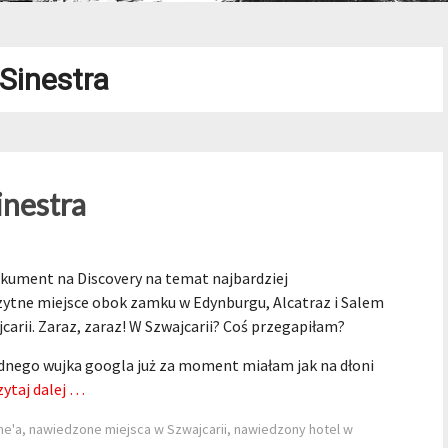
 Sinestra
inestra
okument na Discovery na temat najbardziej
zytne miejsce obok zamku w Edynburgu, Alcatraz i Salem
carii. Zaraz, zaraz! W Szwajcarii? Coś przegapiłam?
odnego wujka googla już za moment miałam jak na dłoni
zytaj dalej …
me'a
,
nawiedzone miejsca w Szwajcarii
,
nawiedzony hotel w