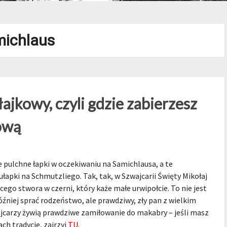
ichlaus
jkowy, czyli gdzie zabierzesz
iową
e pulchne łapki w oczekiwaniu na Samichlausa, a te
łapki na Schmutzliego. Tak, tak, w Szwajcarii Święty Mikołaj
ego stwora w czerni, który każe małe urwipołcie. To nie jest
niej sprać rodzeństwo, ale prawdziwy, zły pan z wielkim
wajcarzy żywią prawdziwe zamiłowanie do makabry – jeśli masz
ch tradycje, zajrzyj
TU
.