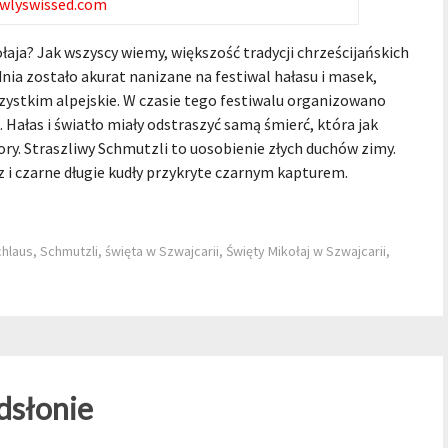
wlyswissed.com
aja? Jak wszyscy wiemy, większość tradycji chrześcijańskich
nia zostało akurat nanizane na festiwal hałasu i masek,
zystkim alpejskie. W czasie tego festiwalu organizowano
 Hałas i światło miały odstraszyć samą śmierć, która jak
zory. Straszliwy Schmutzli to uosobienie złych duchów zimy.
 i czarne długie kudły przykryte czarnym kapturem.
hlaus
,
Schmutzli
,
święta w Szwajcarii
,
Święty Mikołaj w Szwajcarii
,
dsłonie