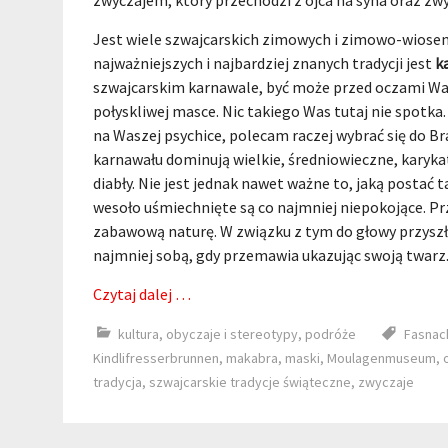
zwyczajem, który przechodzi z ojca na syna oraz zwy
Jest wiele szwajcarskich zimowych i zimowo-wiosenn
najważniejszych i najbardziej znanych tradycji jest
k
szwajcarskim karnawale, być może przed oczami Wam
połyskliwej masce. Nic takiego Was tutaj nie spotka.
na Waszej psychice, polecam raczej wybrać się do Bra
karnawału dominują wielkie, średniowieczne, karyka
diabły. Nie jest jednak nawet ważne to, jaką postać
wesoło uśmiechnięte są co najmniej niepokojące. Pr
zabawową naturę. W związku z tym do głowy przyszł
najmniej sobą, gdy przemawia ukazując swoją twarz.
Czytaj dalej …
kultura
,
obyczaje i stereotypy
,
podróże
Fasnac
Kindlifresserbrunnen
,
makabra
,
maski
,
Moulagenmuseum
,
tradycja
,
szwajcarskie tradycje świąteczne
,
zwyczaje