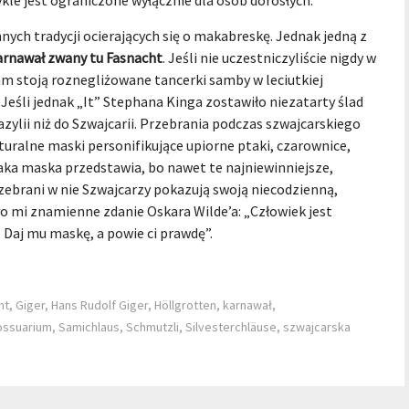
kle jest ograniczone wyłącznie dla osób dorosłych.
ych tradycji ocierających się o makabreskę. Jednak jedną z
arnawał zwany tu Fasnacht
. Jeśli nie uczestniczyliście nigdy w
 stoją roznegliżowane tancerki samby w leciutkiej
 Jeśli jednak „It” Stephana Kinga zostawiło niezatarty ślad
zylii niż do Szwajcarii. Przebrania podczas szwajcarskiego
turalne maski personifikujące upiorne ptaki, czarownice,
 taka maska przedstawia, bo nawet te najniewinniejsze,
zebrani w nie Szwajcarzy pokazują swoją niecodzienną,
o mi znamienne zdanie Oskara Wilde’a: „Człowiek jest
 Daj mu maskę, a powie ci prawdę”.
ht
,
Giger
,
Hans Rudolf Giger
,
Höllgrotten
,
karnawał
,
ossuarium
,
Samichlaus
,
Schmutzli
,
Silvesterchläuse
,
szwajcarska