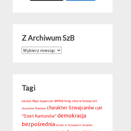
Z Archiwum SzB
Z Archiwum SzB
Tagi
armia
Alpy
blog
ceny w Szwajcarii
alkohol
Appenzell
charakter Szwajcarów
cykl
charakter Polaków
demokracja
"Dzień Kantonów"
bezpośrednia
dzieci w Szwajcarii
dziecko