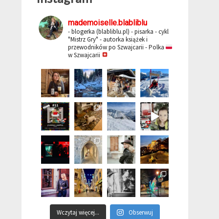
mademoiselle.blabliblu
- blogerka (blabliblu.pl)
- pisarka - cykl
"Mistrz Gry"
- autorka książek i
przewodników po Szwajcarii
- Polka
w Szwajcarii
Wczytaj więcej...
Obserwuj