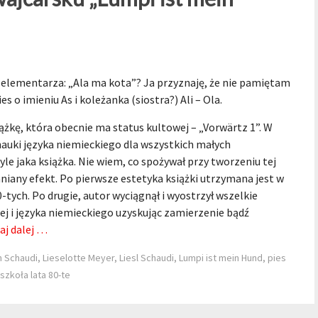
 elementarza: „Ala ma kota”? Ja przyznaję, że nie pamiętam
s o imieniu As i koleżanka (siostra?) Ali – Ola.
ążkę, która obecnie ma status kultowej – „Vorwärtz 1”. W
nauki języka niemieckiego dla wszystkich małych
e jaka książka. Nie wiem, co spożywał przy tworzeniu tej
mniany efekt. Po pierwsze estetyka książki utrzymana jest w
tych. Po drugie, autor wyciągnął i wyostrzył wszelkie
iej i języka niemieckiego uzyskując zamierzenie bądź
aj dalej …
h Schaudi
,
Lieselotte Meyer
,
Liesl Schaudi
,
Lumpi ist mein Hund
,
pies
szkoła lata 80-te