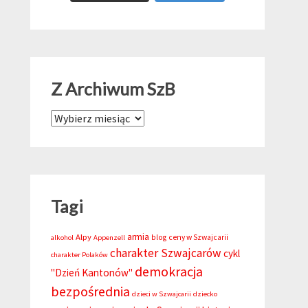
Z Archiwum SzB
Z Archiwum SzB
Tagi
armia
Alpy
blog
ceny w Szwajcarii
alkohol
Appenzell
charakter Szwajcarów
cykl
charakter Polaków
demokracja
"Dzień Kantonów"
bezpośrednia
dzieci w Szwajcarii
dziecko