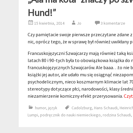
Hund!”
15 kwietnia, 2014
Jo
3 komentarze
Czy pamiętacie swoje pierwsze przeczytane zdane z
nic, oprócz tego, że w sprawę był również uwikłany pie
Francuskojęzyczni Szwajcarzy mają również taką ksi
latach 80 i 90-tych była to obowiązkowa książka do 
francuskojęzycznych Szwajcarów. Ale baaa…to nie byl
książki jej autor, ale udało mu się osiągnąć niezapo
psychodelicznym, nieco koszmarnym klimacie lat 70-
stereotypy dotyczące płci, narodowości, klasy średn
niezamierzenie komiczny efekt przerysowania.
Czyt
humor
,
język
Cadolzburg
,
Hans Schaudi
,
Heinric
Lumpi
,
podręcznik do nauki niemieckiego
,
rodzina Schaudi
,