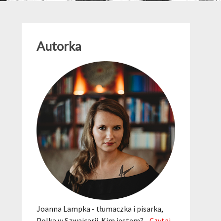
Autorka
Joanna Lampka - tłumaczka i pisarka,
Polka w Szwajcarii. Kim jestem?...
Czytaj