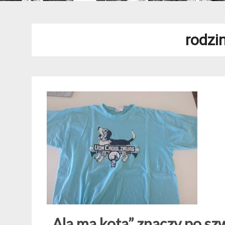
rodzi
„Ala ma kota” znaczy po sz