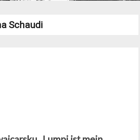
na Schaudi
wajcarsku „Lumpi ist mein