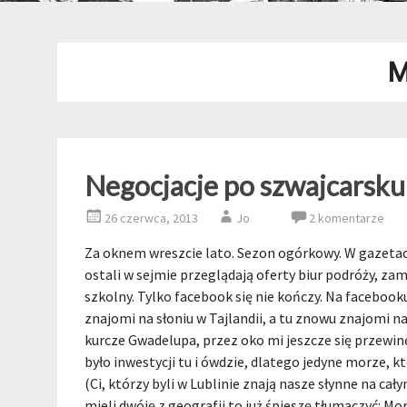
M
Negocjacje po szwajcarsku
26 czerwca, 2013
Jo
2 komentarze
Za oknem wreszcie lato. Sezon ogórkowy. W gazetach a
ostali w sejmie przeglądają oferty biur podróży, zam
szkolny. Tylko facebook się nie kończy. Na facebooku
znajomi na słoniu w Tajlandii, a tu znowu znajomi n
kurcze Gwadelupa, przez oko mi jeszcze się przewinę
było inwestycji tu i ówdzie, dlatego jedyne morze,
(Ci, którzy byli w Lublinie znają nasze słynne na ca
mieli dwóję z geografii to już śpieszę tłumaczyć: M