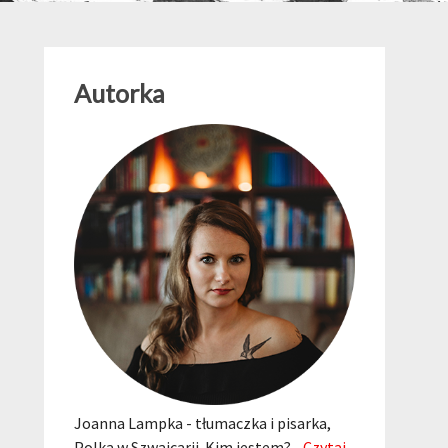
Autorka
Joanna Lampka - tłumaczka i pisarka,
Polka w Szwajcarii. Kim jestem?...
Czytaj