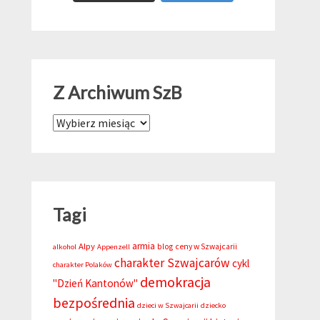
Z Archiwum SzB
Z Archiwum SzB
Tagi
armia
Alpy
blog
ceny w Szwajcarii
alkohol
Appenzell
charakter Szwajcarów
cykl
charakter Polaków
demokracja
"Dzień Kantonów"
bezpośrednia
dzieci w Szwajcarii
dziecko