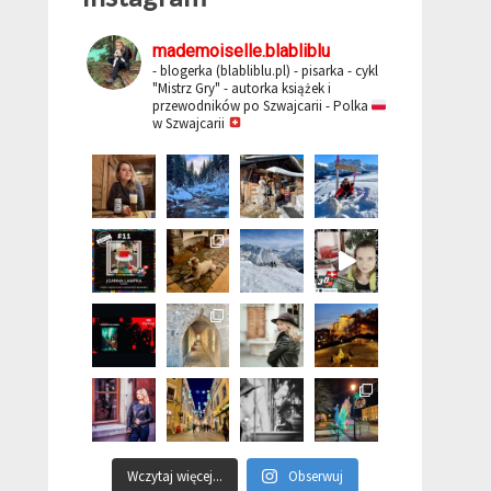
mademoiselle.blabliblu
- blogerka (blabliblu.pl)
- pisarka - cykl
"Mistrz Gry"
- autorka książek i
przewodników po Szwajcarii
- Polka
w Szwajcarii
Wczytaj więcej...
Obserwuj