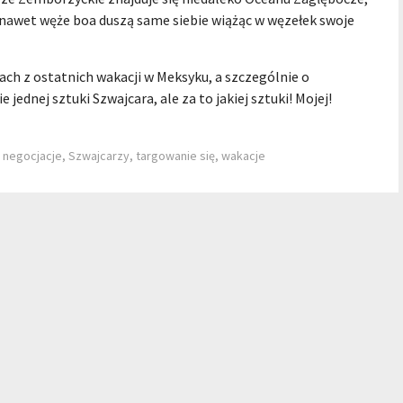
 nawet węże boa duszą same siebie wiążąc w węzełek swoje
ch z ostatnich wakacji w Meksyku, a szczególnie o
ednej sztuki Szwajcara, ale za to jakiej sztuki! Mojej!
,
negocjacje
,
Szwajcarzy
,
targowanie się
,
wakacje