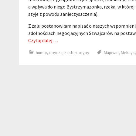
a wpływa do niego Bystrzymazonka, rzeka, w której
szyje z powodu zanieczyszczenia).
Z żalu postanowiłam napisać o naszych wspomnienia
zdolnościach negocjacyjnych Szwajcarów na postawie j
Czytaj dalej …
humor
,
obyczaje i stereotypy
Majowie
,
Meksyk