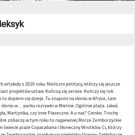
eksyk
rtykuły z 2010 roku. Nieliczni politycy, którzy się jeszcze
iast projektów ustaw. Kończą się seriale. Kończy się rok
 to dopiero się dzieje. Tu znajomi na słoniu w Afryce, tam
a słoniu w… parku rozrywki w Mielnie. Ogólnie plaża. Jakaś
ła, Martynika, czy inne Piaseczno. A u nas? Cienko. Trochę
 które zobaczę w tym roku to najpewniej Morze Zemborzyckie
łym świecie plaże Copacabana i Słoneczny Wrotków. Ci, którzy
orze Zemborzyckie znajduje się niedaleko Oceanu Zagłębocze,