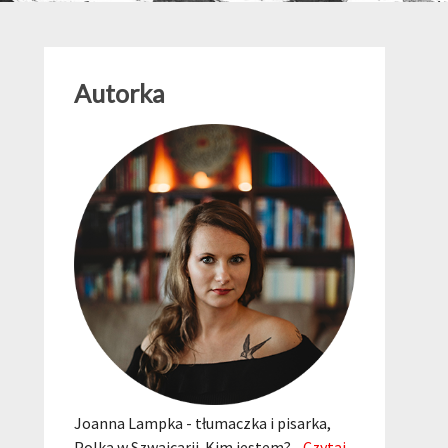
Autorka
Joanna Lampka - tłumaczka i pisarka,
Polka w Szwajcarii. Kim jestem?...
Czytaj