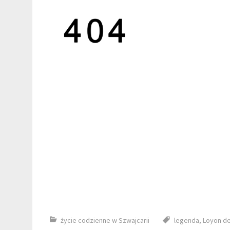
życie codzienne w Szwajcarii
legenda
,
Loyon de