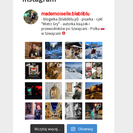
mademoiselle.blabliblu
- blogerka (blabliblu.pl)
- pisarka - cykl
"Mistrz Gry"
- autorka książek i
przewodników po Szwajcarii
- Polka
w Szwajcarii
Wczytaj więcej...
Obserwuj