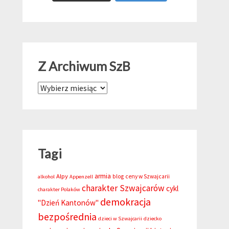
Z Archiwum SzB
Z Archiwum SzB
Tagi
armia
Alpy
blog
ceny w Szwajcarii
alkohol
Appenzell
charakter Szwajcarów
cykl
charakter Polaków
demokracja
"Dzień Kantonów"
bezpośrednia
dzieci w Szwajcarii
dziecko