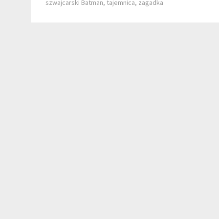
szwajcarski Batman
,
tajemnica
,
zagadka