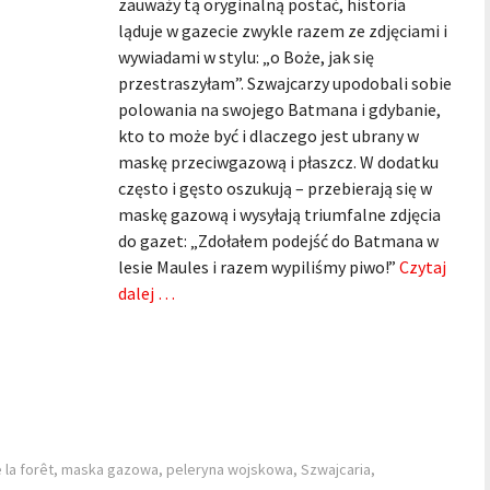
zauważy tą oryginalną postać, historia
ląduje w gazecie zwykle razem ze zdjęciami i
wywiadami w stylu: „o Boże, jak się
przestraszyłam”. Szwajcarzy upodobali sobie
polowania na swojego Batmana i gdybanie,
kto to może być i dlaczego jest ubrany w
maskę przeciwgazową i płaszcz. W dodatku
często i gęsto oszukują – przebierają się w
maskę gazową i wysyłają triumfalne zdjęcia
do gazet: „Zdołałem podejść do Batmana w
lesie Maules i razem wypiliśmy piwo!”
Czytaj
dalej …
 la forêt
,
maska gazowa
,
peleryna wojskowa
,
Szwajcaria
,