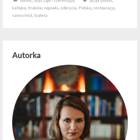
humor
,
obyczaje i stereotypy
język polski
,
kafejka
,
Kraków
,
napiwki
,
odkrycia
,
Polska
,
restauracja
,
samochód
,
toaleta
Autorka