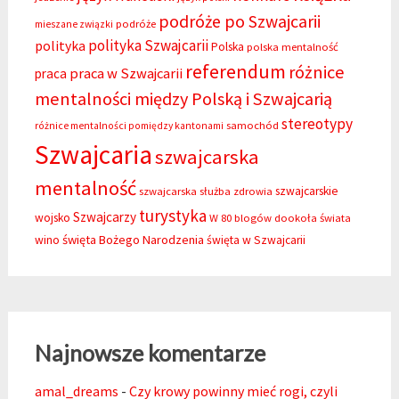
podróże po Szwajcarii
podróże
mieszane związki
polityka Szwajcarii
polityka
Polska
polska mentalność
referendum
różnice
praca w Szwajcarii
praca
mentalności między Polską i Szwajcarią
stereotypy
samochód
różnice mentalności pomiędzy kantonami
Szwajcaria
szwajcarska
mentalność
szwajcarskie
szwajcarska służba zdrowia
turystyka
Szwajcarzy
wojsko
W 80 blogów dookoła świata
święta Bożego Narodzenia
wino
święta w Szwajcarii
Najnowsze komentarze
amal_dreams
-
Czy krowy powinny mieć rogi, czyli