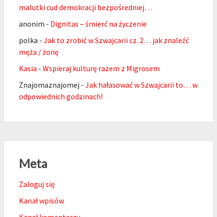
malutki cud demokracji bezpośredniej…
anonim
-
Dignitas – śmierć na życzenie
polka
-
Jak to zrobić w Szwajcarii cz. 2… jak znaleźć
męża / żonę
Kasia
-
Wspieraj kulturę razem z Migrosem
Znajomaznajomej
-
Jak hałasować w Szwajcarii to… w
odpowiednich godzinach!
Meta
Zaloguj się
Kanał wpisów