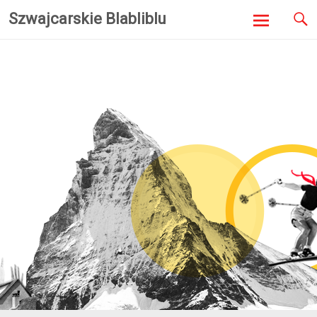
Szwajcarskie Blabliblu
Skip to
content