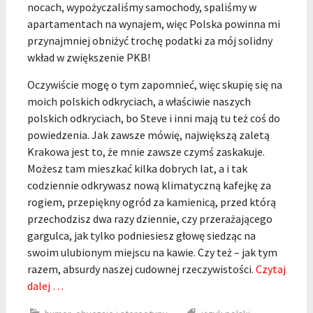
nocach, wypożyczaliśmy samochody, spaliśmy w
apartamentach na wynajem, więc Polska powinna mi
przynajmniej obniżyć trochę podatki za mój solidny
wkład w zwiększenie PKB!
Oczywiście mogę o tym zapomnieć, więc skupię się na
moich polskich odkryciach, a właściwie naszych
polskich odkryciach, bo Steve i inni mają tu też coś do
powiedzenia. Jak zawsze mówię, największą zaletą
Krakowa jest to, że mnie zawsze czymś zaskakuje.
Możesz tam mieszkać kilka dobrych lat, a i tak
codziennie odkrywasz nową klimatyczną kafejkę za
rogiem, przepiękny ogród za kamienicą, przed którą
przechodzisz dwa razy dziennie, czy przerażającego
gargulca, jak tylko podniesiesz głowę siedząc na
swoim ulubionym miejscu na kawie. Czy też – jak tym
razem, absurdy naszej cudownej rzeczywistości.
Czytaj
dalej …