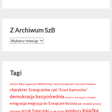
Z Archiwum SzB
Z Archiwum SzB
Tagi
armia
Alpy
blog
ceny w Szwajcarii
alkohol
Appenzell
charakter Polaków
charakter Szwajcarów
cykl "Dzień Kantonów"
demokracja bezpośrednia
dzieci w Szwajcarii
dziecko
emigracja
emigracja do Szwajcarii
historia
jak znaleźć pracę
książka
konkurs
język francuski
jedzenie
język polski