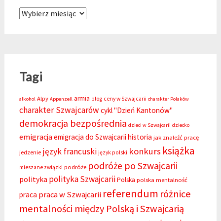
Z Archiwum SzB
Tagi
armia
Alpy
blog
ceny w Szwajcarii
alkohol
Appenzell
charakter Polaków
charakter Szwajcarów
cykl "Dzień Kantonów"
demokracja bezpośrednia
dzieci w Szwajcarii
dziecko
emigracja
emigracja do Szwajcarii
historia
jak znaleźć pracę
książka
konkurs
język francuski
jedzenie
język polski
podróże po Szwajcarii
podróże
mieszane związki
polityka Szwajcarii
polityka
Polska
polska mentalność
referendum
różnice
praca w Szwajcarii
praca
mentalności między Polską i Szwajcarią