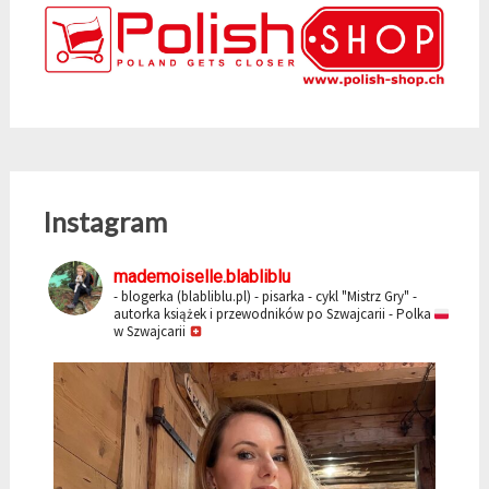
Instagram
mademoiselle.blabliblu
- blogerka (blabliblu.pl)
- pisarka - cykl "Mistrz Gry"
-
autorka książek i przewodników po Szwajcarii
- Polka
w Szwajcarii