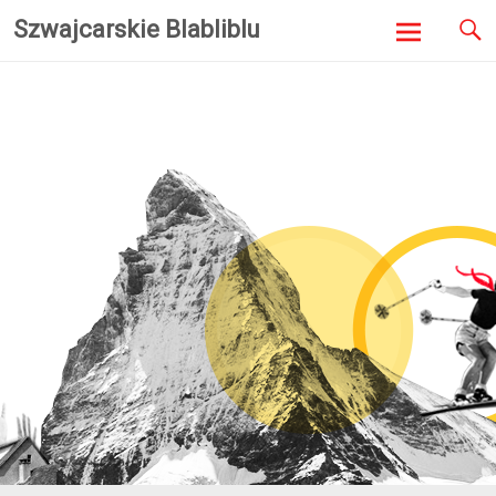
Szwajcarskie Blabliblu
Skip to
content