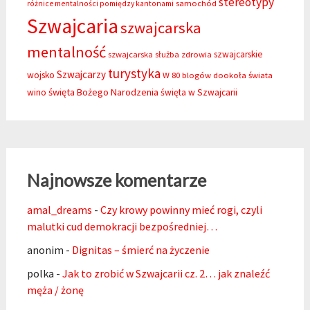
stereotypy
samochód
różnice mentalności pomiędzy kantonami
Szwajcaria
szwajcarska
mentalność
szwajcarskie
szwajcarska służba zdrowia
turystyka
Szwajcarzy
wojsko
W 80 blogów dookoła świata
święta Bożego Narodzenia
wino
święta w Szwajcarii
Najnowsze komentarze
amal_dreams
-
Czy krowy powinny mieć rogi, czyli
malutki cud demokracji bezpośredniej…
anonim
-
Dignitas – śmierć na życzenie
polka
-
Jak to zrobić w Szwajcarii cz. 2… jak znaleźć
męża / żonę