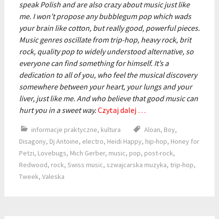
speak Polish and are also crazy about music just like
me. I won’t propose any bubblegum pop which wads
your brain like cotton, but really good, powerful pieces.
Music genres oscillate from trip-hop, heavy rock, brit
rock, quality pop to widely understood alternative, so
everyone can find something for himself. It’s a
dedication to all of you, who feel the musical discovery
somewhere between your heart, your lungs and your
liver, just like me. And who believe that good music can
hurt you in a sweet way.
Czytaj dalej …
informacje praktyczne
,
kultura
Aloan
,
Boy
,
Disagony
,
Dj Antoine
,
electro
,
Heidi Happy
,
hip-hop
,
Honey for
Petzi
,
Lovebugs
,
Mich Gerber
,
music
,
pop
,
post-rock
,
Redwood
,
rock
,
Swiss music
,
szwajcarska muzyka
,
trip-hop
,
Tweek
,
Valeska