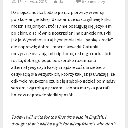
18 czerwca, 2013
Jo
6 komentarzy
Dzisiejsza notka będzie po raz pierwszy w wersji
polsko – angielskiej. Uznałam, że uszczęśliwię kilku
moich znajomych, którzy nie posługują się językiem
polskim, a są równie postrzeleni na punkcie muzyki
jak ja. Wybrałam tutaj bynajmniej nie „papkę z radia”,
ale naprawdę dobre i mocne kawałki. Gatunki
muzyczne oscylują od trip-hopu, ostrego rocka, brit
rocka, dobrego popu po szeroko rozumianą
alternatywę, czyli każdy znajdzie coś dla siebie. Z
dedykacją dla wszystkich, którzy tak jak ja uważają, że
odkrycie muzyczne czuje się głęboko gdzieś pomiędzy
sercem, wątrobą a płucami, i dobra muzyka potrafi
boleć w naprawdę słodki sposób.
Today I will write for the first time also in English. I
thought that it will be a gift for all my friends who don’t