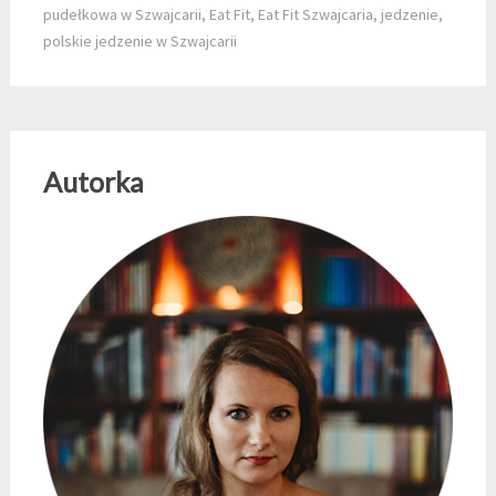
pudełkowa w Szwajcarii
,
Eat Fit
,
Eat Fit Szwajcaria
,
jedzenie
,
polskie jedzenie w Szwajcarii
Autorka