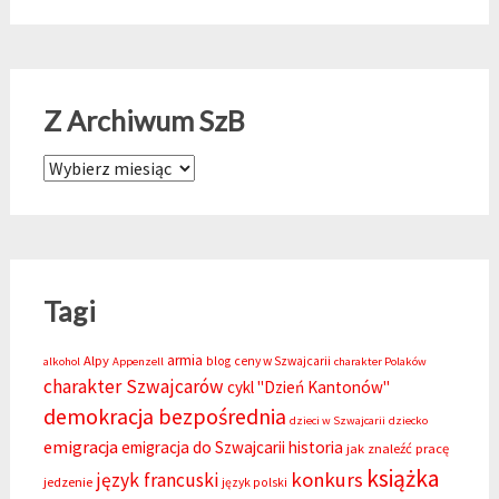
Z Archiwum SzB
Z Archiwum SzB
Tagi
armia
Alpy
blog
ceny w Szwajcarii
alkohol
Appenzell
charakter Polaków
charakter Szwajcarów
cykl "Dzień Kantonów"
demokracja bezpośrednia
dzieci w Szwajcarii
dziecko
emigracja
emigracja do Szwajcarii
historia
jak znaleźć pracę
książka
konkurs
język francuski
jedzenie
język polski