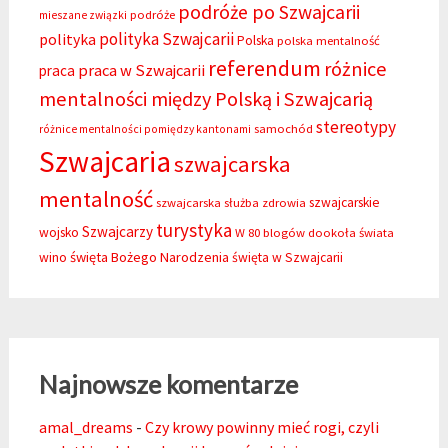
podróże po Szwajcarii
podróże
mieszane związki
polityka Szwajcarii
polityka
Polska
polska mentalność
referendum
różnice
praca w Szwajcarii
praca
mentalności między Polską i Szwajcarią
stereotypy
samochód
różnice mentalności pomiędzy kantonami
Szwajcaria
szwajcarska
mentalność
szwajcarskie
szwajcarska służba zdrowia
turystyka
Szwajcarzy
wojsko
W 80 blogów dookoła świata
święta Bożego Narodzenia
wino
święta w Szwajcarii
Najnowsze komentarze
amal_dreams
-
Czy krowy powinny mieć rogi, czyli