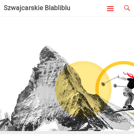
Szwajcarskie Blabliblu
Skip to
content