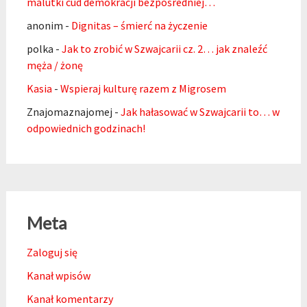
malutki cud demokracji bezpośredniej…
anonim
-
Dignitas – śmierć na życzenie
polka
-
Jak to zrobić w Szwajcarii cz. 2… jak znaleźć
męża / żonę
Kasia
-
Wspieraj kulturę razem z Migrosem
Znajomaznajomej
-
Jak hałasować w Szwajcarii to… w
odpowiednich godzinach!
Meta
Zaloguj się
Kanał wpisów
Kanał komentarzy