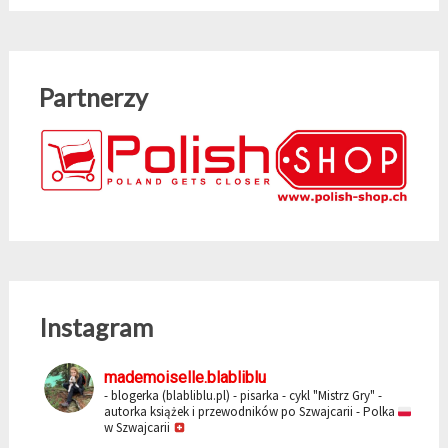
Partnerzy
Instagram
mademoiselle.blabliblu
- blogerka (blabliblu.pl)
- pisarka - cykl "Mistrz Gry"
-
autorka książek i przewodników po Szwajcarii
- Polka
w Szwajcarii