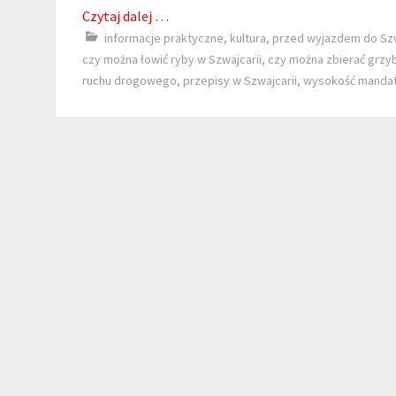
Czytaj dalej …
informacje praktyczne
,
kultura
,
przed wyjazdem do Szwa
czy można łowić ryby w Szwajcarii
,
czy można zbierać grzyb
ruchu drogowego
,
przepisy w Szwajcarii
,
wysokość mandat