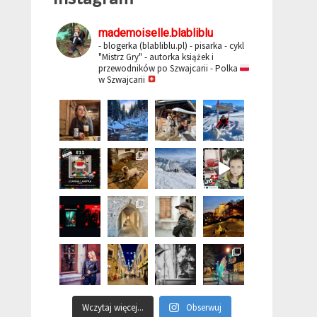
mademoiselle.blabliblu
- blogerka (blabliblu.pl)
- pisarka - cykl
"Mistrz Gry"
- autorka książek i
przewodników po Szwajcarii
- Polka
w Szwajcarii
Wczytaj więcej...
Obserwuj