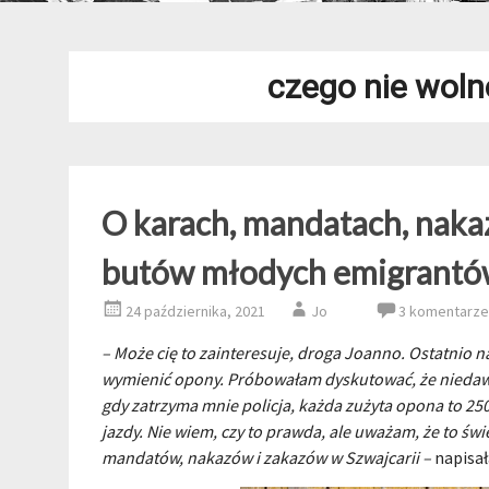
czego nie woln
O karach, mandatach, nakaz
butów młodych emigrantów
24 października, 2021
Jo
3 komentarze
– Może cię to zainteresuje, droga Joanno. Ostatni
wymienić opony. Próbowałam dyskutować, że niedawno
gdy zatrzyma mnie policja, każda zużyta opona to 250
jazdy. Nie wiem, czy to prawda, ale uważam, że to świ
mandatów, nakazów i zakazów w Szwajcarii
–
napisał