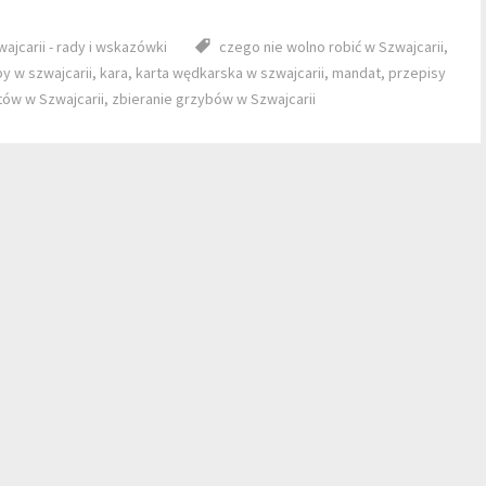
jcarii - rady i wskazówki
czego nie wolno robić w Szwajcarii
,
y w szwajcarii
,
kara
,
karta wędkarska w szwajcarii
,
mandat
,
przepisy
ów w Szwajcarii
,
zbieranie grzybów w Szwajcarii