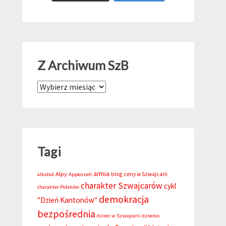
Z Archiwum SzB
Z Archiwum SzB
Tagi
armia
Alpy
blog
ceny w Szwajcarii
alkohol
Appenzell
charakter Szwajcarów
cykl
charakter Polaków
demokracja
"Dzień Kantonów"
bezpośrednia
dzieci w Szwajcarii
dziecko