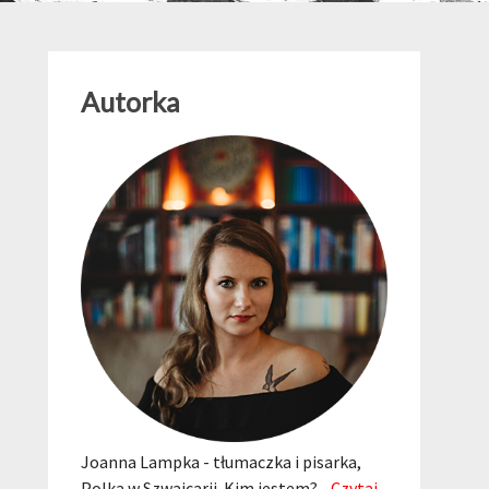
Autorka
Joanna Lampka - tłumaczka i pisarka,
Polka w Szwajcarii. Kim jestem?...
Czytaj