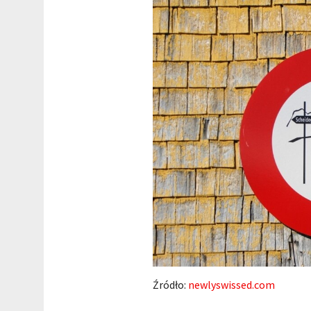
Źródło:
newlyswissed.com