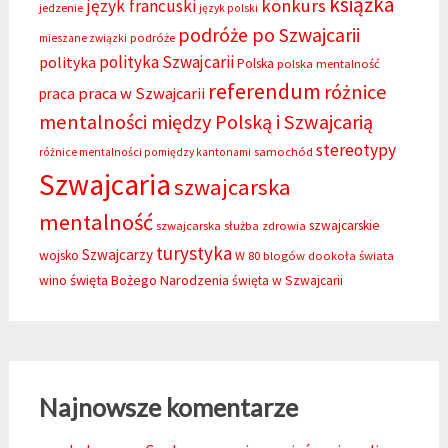
książka
konkurs
język francuski
jedzenie
język polski
podróże po Szwajcarii
podróże
mieszane związki
polityka Szwajcarii
polityka
Polska
polska mentalność
referendum
różnice
praca w Szwajcarii
praca
mentalności między Polską i Szwajcarią
stereotypy
samochód
różnice mentalności pomiędzy kantonami
Szwajcaria
szwajcarska
mentalność
szwajcarskie
szwajcarska służba zdrowia
turystyka
Szwajcarzy
wojsko
W 80 blogów dookoła świata
święta Bożego Narodzenia
wino
święta w Szwajcarii
Najnowsze komentarze