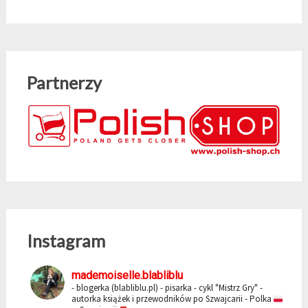
Partnerzy
Instagram
mademoiselle.blabliblu
- blogerka (blabliblu.pl)
- pisarka - cykl "Mistrz Gry"
-
autorka książek i przewodników po Szwajcarii
- Polka