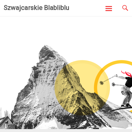
Szwajcarskie Blabliblu
Skip to
content