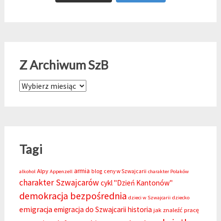
Z Archiwum SzB
Z Archiwum SzB
Tagi
armia
Alpy
blog
ceny w Szwajcarii
alkohol
Appenzell
charakter Polaków
charakter Szwajcarów
cykl "Dzień Kantonów"
demokracja bezpośrednia
dzieci w Szwajcarii
dziecko
emigracja
emigracja do Szwajcarii
historia
jak znaleźć pracę