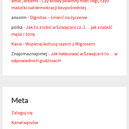
amal_dreams
-
Czy krowy powinny mieć rogi, czyli
malutki cud demokracji bezpośredniej…
anonim
-
Dignitas – śmierć na życzenie
polka
-
Jak to zrobić w Szwajcarii cz. 2… jak znaleźć
męża / żonę
Kasia
-
Wspieraj kulturę razem z Migrosem
Znajomaznajomej
-
Jak hałasować w Szwajcarii to… w
odpowiednich godzinach!
Meta
Zaloguj się
Kanał wpisów