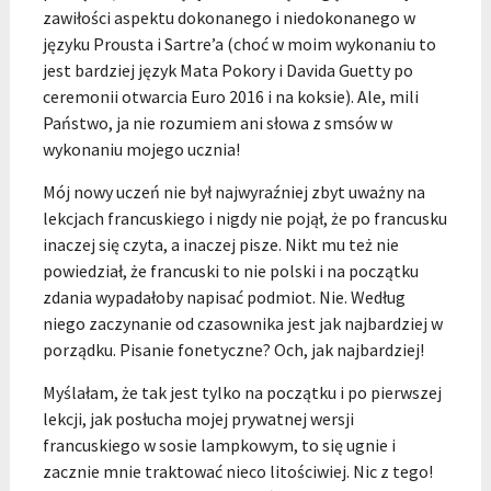
zawiłości aspektu dokonanego i niedokonanego w
języku Prousta i Sartre’a (choć w moim wykonaniu to
jest bardziej język Mata Pokory i Davida Guetty po
ceremonii otwarcia Euro 2016 i na koksie). Ale, mili
Państwo, ja nie rozumiem ani słowa z smsów w
wykonaniu mojego ucznia!
Mój nowy uczeń nie był najwyraźniej zbyt uważny na
lekcjach francuskiego i nigdy nie pojął, że po francusku
inaczej się czyta, a inaczej pisze. Nikt mu też nie
powiedział, że francuski to nie polski i na początku
zdania wypadałoby napisać podmiot. Nie. Według
niego zaczynanie od czasownika jest jak najbardziej w
porządku. Pisanie fonetyczne? Och, jak najbardziej!
Myślałam, że tak jest tylko na początku i po pierwszej
lekcji, jak posłucha mojej prywatnej wersji
francuskiego w sosie lampkowym, to się ugnie i
zacznie mnie traktować nieco litościwiej. Nic z tego!