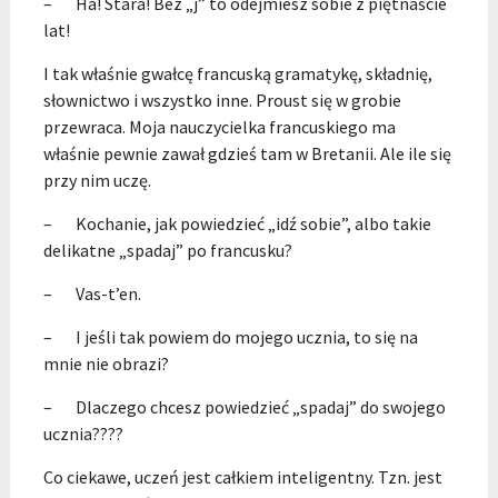
– Ha! Stara! Bez „j” to odejmiesz sobie z piętnaście
lat!
I tak właśnie gwałcę francuską gramatykę, składnię,
słownictwo i wszystko inne. Proust się w grobie
przewraca. Moja nauczycielka francuskiego ma
właśnie pewnie zawał gdzieś tam w Bretanii. Ale ile się
przy nim uczę.
– Kochanie, jak powiedzieć „idź sobie”, albo takie
delikatne „spadaj” po francusku?
– Vas-t’en.
– I jeśli tak powiem do mojego ucznia, to się na
mnie nie obrazi?
– Dlaczego chcesz powiedzieć „spadaj” do swojego
ucznia????
Co ciekawe, uczeń jest całkiem inteligentny. Tzn. jest