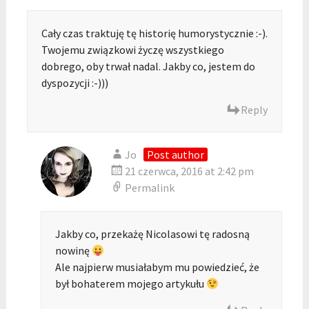
Cały czas traktuję tę historię humorystycznie :-).
Twojemu związkowi życzę wszystkiego
dobrego, oby trwał nadal. Jakby co, jestem do
dyspozycji :-)))
Reply
Jo
Post author
21 czerwca, 2016 at 2:42 pm
Permalink
Jakby co, przekażę Nicolasowi tę radosną
nowinę
Ale najpierw musiałabym mu powiedzieć, że
był bohaterem mojego artykułu