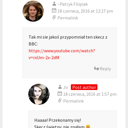
~Patryk Filipiak
18 czerwca, 2016 at 12:27 pm
Permalink
Tak mi sie jakoś przypomniał ten skecz z
BBC:
https://www.youtube.com/watch?
v=rxUm-2x-2dM
Reply
Jo
Post author
18 czerwca, 2016 at 1:57 pm
Permalink
Haaaa! Przekonamy się!
Skecz świetny, nie znałam