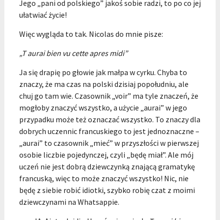
Jego „pani od polskiego” jakoś sobie radzi, to po co jej
ułatwiać życie!
Więc wygląda to tak. Nicolas do mnie pisze:
„T aurai bien vu cette apres midi”
Ja się drapię po głowie jak małpa w cyrku. Chyba to
znaczy, że ma czas na polski dzisiaj popołudniu, ale
chuj go tam wie. Czasownik „voir” ma tyle znaczeń, że
mogłoby znaczyć wszystko, a użycie „aurai” w jego
przypadku może też oznaczać wszystko. To znaczy dla
dobrych uczennic francuskiego to jest jednoznaczne –
„aurai” to czasownik „mieć” w przyszłości w pierwszej
osobie liczbie pojedynczej, czyli „będę miał”. Ale mój
uczeń nie jest dobrą dziewczynką znającą gramatykę
francuską, więc to może znaczyć wszystko! Nic, nie
będę z siebie robić idiotki, szybko robię czat z moimi
dziewczynami na Whatsappie.