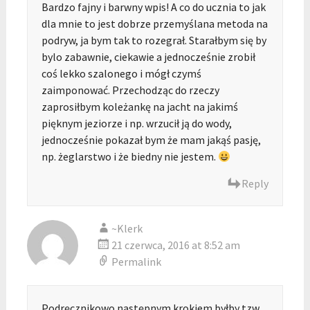
Bardzo fajny i barwny wpis! A co do ucznia to jak
dla mnie to jest dobrze przemyślana metoda na
podryw, ja bym tak to rozegrał. Starałbym się by
bylo zabawnie, ciekawie a jednocześnie zrobił
coś lekko szalonego i mógł czymś
zaimponować. Przechodząc do rzeczy
zaprosiłbym koleżankę na jacht na jakimś
pięknym jeziorze i np. wrzucił ją do wody,
jednocześnie pokazał bym że mam jakąś pasję,
np. żeglarstwo i że biedny nie jestem.
Reply
~Klerk
21 czerwca, 2016 at 8:52 am
Permalink
Podręcznikowo następnym krokiem byłby tzw.