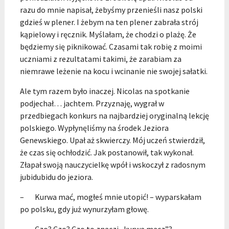
razu do mnie napisał, żebyśmy przenieśli nasz polski
gdzieś w plener. I żebym na ten plener zabrała strój
kąpielowy i ręcznik. Myślałam, że chodzi o plażę. Że
będziemy się piknikować. Czasami tak robię z moimi
uczniami z rezultatami takimi, że zarabiam za
niemrawe leżenie na kocu i wcinanie nie swojej sałatki.
Ale tym razem było inaczej. Nicolas na spotkanie
podjechał… jachtem. Przyznaję, wygrał w
przedbiegach konkurs na najbardziej oryginalną lekcję
polskiego. Wypłynęliśmy na środek Jeziora
Genewskiego. Upał aż skwierczy. Mój uczeń stwierdził,
że czas się ochłodzić. Jak postanowił, tak wykonał.
Złapał swoją nauczycielkę wpół i wskoczył z radosnym
jubidubidu do jeziora.
– Kurwa mać, mogłeś mnie utopić! – wyparskałam
po polsku, gdy już wynurzyłam głowę.