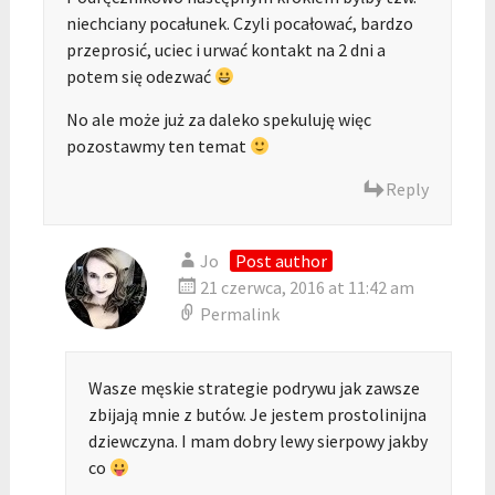
niechciany pocałunek. Czyli pocałować, bardzo
przeprosić, uciec i urwać kontakt na 2 dni a
potem się odezwać
No ale może już za daleko spekuluję więc
pozostawmy ten temat
Reply
Jo
Post author
21 czerwca, 2016 at 11:42 am
Permalink
Wasze męskie strategie podrywu jak zawsze
zbijają mnie z butów. Je jestem prostolinijna
dziewczyna. I mam dobry lewy sierpowy jakby
co