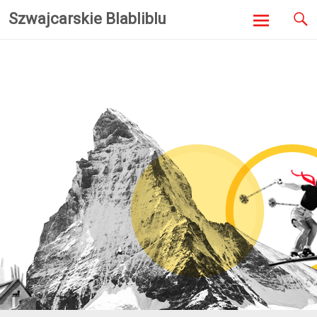
Szwajcarskie Blabliblu
Skip to
content