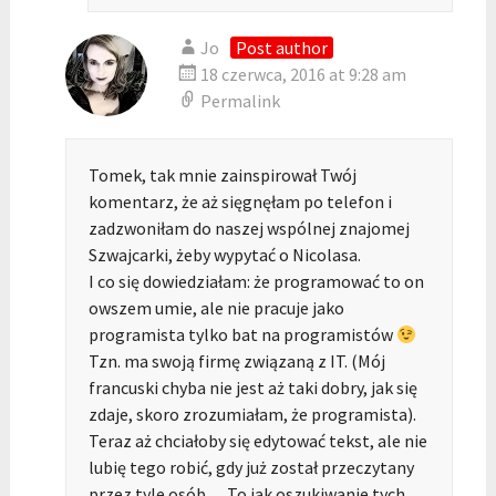
Jo
Post author
18 czerwca, 2016 at 9:28 am
Permalink
Tomek, tak mnie zainspirował Twój
komentarz, że aż sięgnęłam po telefon i
zadzwoniłam do naszej wspólnej znajomej
Szwajcarki, żeby wypytać o Nicolasa.
I co się dowiedziałam: że programować to on
owszem umie, ale nie pracuje jako
programista tylko bat na programistów
Tzn. ma swoją firmę związaną z IT. (Mój
francuski chyba nie jest aż taki dobry, jak się
zdaje, skoro zrozumiałam, że programista).
Teraz aż chciałoby się edytować tekst, ale nie
lubię tego robić, gdy już został przeczytany
przez tyle osób… To jak oszukiwanie tych