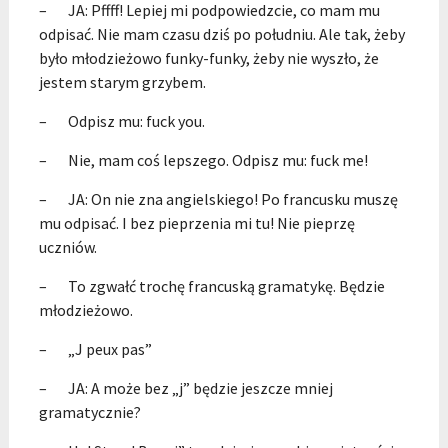
– JA: Pffff! Lepiej mi podpowiedzcie, co mam mu
odpisać. Nie mam czasu dziś po południu. Ale tak, żeby
było młodzieżowo funky-funky, żeby nie wyszło, że
jestem starym grzybem.
– Odpisz mu: fuck you.
– Nie, mam coś lepszego. Odpisz mu: fuck me!
– JA: On nie zna angielskiego! Po francusku muszę
mu odpisać. I bez pieprzenia mi tu! Nie pieprzę
uczniów.
– To zgwałć trochę francuską gramatykę. Będzie
młodzieżowo.
– „J peux pas”
– JA: A może bez „j” będzie jeszcze mniej
gramatycznie?