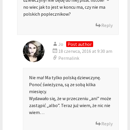
dziewczyny! Nie będę do niej pisać listów!” –
no wiec jak to jest w koncu ma, czy nie ma
polskich poplecznikow?
Reply
Jo
Post author
18 czerwca, 2016 at 9:30 am
Permalink
Nie ma! Ma tylko polską dziewczynę.
Ponoć świeżyzna, są ze sobą kilka
miesięcy.
Wydawało się, że w przeczeniu „ani” może
zastąpić „albo”. Teraz już wiem, że nic nie
wiem…
Reply