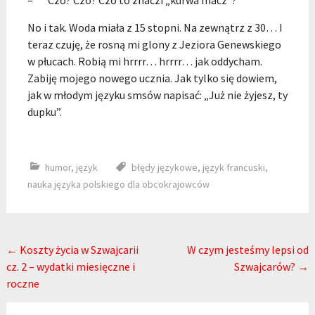
– Czo? Czo? Czo to znaczi „kurwa macz”?
No i tak. Woda miała z 15 stopni. Na zewnątrz z 30… I
teraz czuję, że rosną mi glony z Jeziora Genewskiego
w płucach. Robią mi hrrrr… hrrrr… jak oddycham.
Zabiję mojego nowego ucznia. Jak tylko się dowiem,
jak w młodym języku smsów napisać: „Już nie żyjesz, ty
dupku”.
humor
,
język
błędy językowe
,
język francuski
,
nauka języka polskiego dla obcokrajowców
Post navigation
←
Koszty życia w Szwajcarii
W czym jesteśmy lepsi od
cz. 2 – wydatki miesięczne i
Szwajcarów?
→
roczne