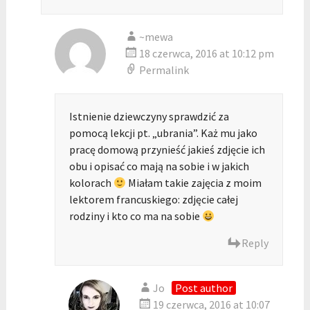
~mewa
18 czerwca, 2016 at 10:12 pm
Permalink
Istnienie dziewczyny sprawdzić za
pomocą lekcji pt. „ubrania”. Każ mu jako
pracę domową przynieść jakieś zdjęcie ich
obu i opisać co mają na sobie i w jakich
kolorach
Miałam takie zajęcia z moim
lektorem francuskiego: zdjęcie całej
rodziny i kto co ma na sobie
Reply
Jo
Post author
19 czerwca, 2016 at 10:07