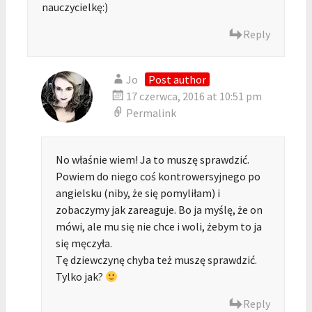
nauczycielkę:)
Reply
Jo
Post author
17 czerwca, 2016 at 10:51 pm
Permalink
No właśnie wiem! Ja to muszę sprawdzić.
Powiem do niego coś kontrowersyjnego po
angielsku (niby, że się pomyliłam) i
zobaczymy jak zareaguje. Bo ja myślę, że on
mówi, ale mu się nie chce i woli, żebym to ja
się męczyła.
Tę dziewczynę chyba też muszę sprawdzić.
Tylko jak?
Reply