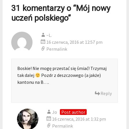
31 komentarzy o “
Mój nowy
uczeń polskiego
”
~L.
16 czerwca, 2016 at 12:57 pm
Permalink
Boskie! Nie mogę przestać się śmiać! Trzymaj
tak dalej
Pozdr z deszczowego (a jakże)
kantonu na B….
Reply
Jo
Post author
16 czerwca, 2016 at 1:32 pm
Permalink