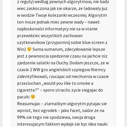
z reguly) wedlug pewnych algorytmow, nie badz
wiec zaskoczona jak sie okarze, ze ladowaly juz
w wodzie Twoje kolezanki wczesniej. Algorytm
ten moze jednak miec pewne wady – nawet
najdoskonalsi informatycy nie sa w stanie
przewidziec wszystkich zachowan
uzytkownikow (przypomnij sobie blue screen z
Win)
Suma sumarum, zdecydowanie lepsze
jest z pewnoscia spedzenie czasu na jachcie niz
zjedzenie salatki na Ouchy. Dodam jeszcze, ze w
czasie 2 WW gro angielskich szpiegow Niemcy
zidentyfikowali, rzucajac od niechcenia w czasie
przesluchan „would you like to smoke a
cigarette?” – sporo stracilo zycie siegajac do
paczki
Reasumujac – zlamalbym algorytm pytajac sie
wprost, bez ogrodek – jako facet, sadze ze na
99% sie tego nie spodziewa, swoja droga
interesujacym faktem wydaje sie byc idea nauki