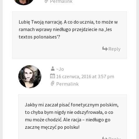
Permalink
Lubię Twoją narrację. A co do ucznia, to może w
ramach wprawy niedługo przejdziecie na ‚les
textos polonaises’?
Reply
~Jo
16 czerwca, 2016 at 3:57 pm
Permalink
Jakby mi zaczał pisać fonetycznym polskim,
to chyba bym nigdy nie odszyfrowała, o co
mu może chodzić. Ale racja – niedługo go
zacznę męczyć po polsku!