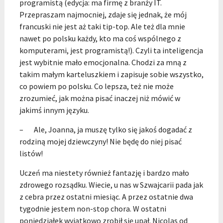
programistą (edycja: ma firmę z branży IT.
Przepraszam najmocniej, zdaje się jednak, że mój
francuski nie jest aż taki tip-top. Ale też dla mnie
nawet po polsku każdy, kto ma coś wspólnego z
komputerami, jest programistą!). Czyli ta inteligencja
jest wybitnie mało emocjonalna. Chodzi za mną z
takim małym karteluszkiem i zapisuje sobie wszystko,
co powiem po polsku. Co lepsza, też nie może
zrozumieć, jak można pisać inaczej niż mówić w
jakimś innym języku.
– Ale, Joanna, ja muszę tylko się jakoś dogadać z
rodziną mojej dziewczyny! Nie będę do niej pisać
listów!
Uczeń ma niestety również fantazję i bardzo mało
zdrowego rozsądku. Wiecie, u nas w Szwajcarii pada jak
z cebra przez ostatni miesiąc. A przez ostatnie dwa
tygodnie jestem non-stop chora. W ostatni
poniedziałek wyjątkowo zrobił się upał. Nicolas od