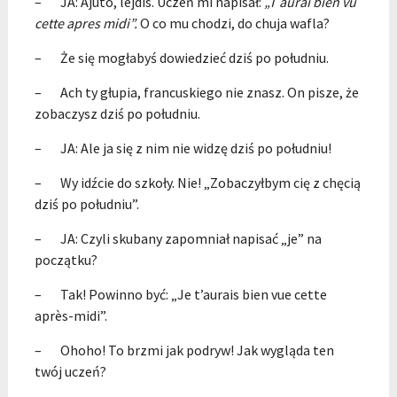
– JA: Ajuto, lejdis. Uczeń mi napisał:
„
T aurai bien vu
cette apres midi”
.
O co mu chodzi, do chuja wafla?
– Że się mogłabyś dowiedzieć dziś po południu.
– Ach ty głupia, francuskiego nie znasz. On pisze, że
zobaczysz dziś po południu.
– JA: Ale ja się z nim nie widzę dziś po południu!
– Wy idźcie do szkoły. Nie! „Zobaczyłbym cię z chęcią
dziś po południu”.
– JA: Czyli skubany zapomniał napisać „je” na
początku?
– Tak! Powinno być: „Je t’aurais bien vue cette
après-midi”.
– Ohoho! To brzmi jak podryw! Jak wygląda ten
twój uczeń?