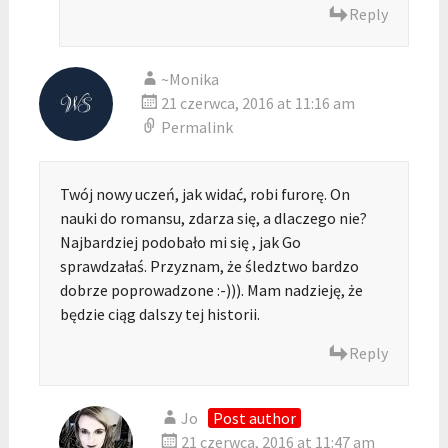
Reply
~Monika
21 czerwca, 2016 at 11:16 am
Permalink
Twój nowy uczeń, jak widać, robi furorę. On
nauki do romansu, zdarza się, a dlaczego nie?
Najbardziej podobało mi się , jak Go
sprawdzałaś. Przyznam, że śledztwo bardzo
dobrze poprowadzone :-))). Mam nadzieję, że
będzie ciąg dalszy tej historii.
Reply
Jo
Post author
21 czerwca, 2016 at 11:47 am