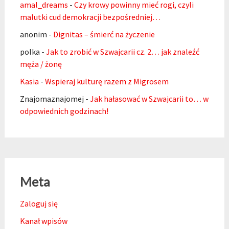
amal_dreams
-
Czy krowy powinny mieć rogi, czyli
malutki cud demokracji bezpośredniej…
anonim
-
Dignitas – śmierć na życzenie
polka
-
Jak to zrobić w Szwajcarii cz. 2… jak znaleźć
męża / żonę
Kasia
-
Wspieraj kulturę razem z Migrosem
Znajomaznajomej
-
Jak hałasować w Szwajcarii to… w
odpowiednich godzinach!
Meta
Zaloguj się
Kanał wpisów