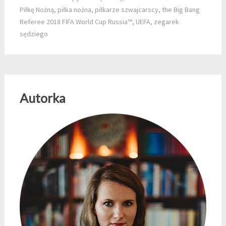
Piłkę Nożną
,
piłka nożna
,
piłkarze szwajcarscy
,
the Big Bang
Referee 2018 FIFA World Cup Russia™
,
UEFA
,
zegarek
sędziego
Autorka