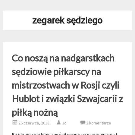
zegarek sędziego
Co noszą na nadgarstkach
sędziowie piłkarscy na
mistrzostwach w Rosji czyli
Hublot i związki Szwajcarii z
piłką nożną
26 czerwca, 2018
Jo
2 komentarze
Każdy uważny kibic zwrócił uwagę na wymowny gest