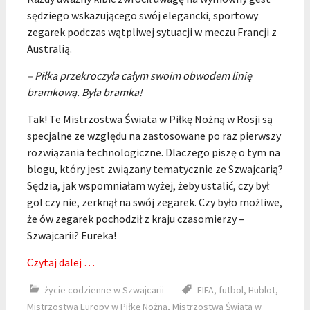
sędziego wskazującego swój elegancki, sportowy
zegarek podczas wątpliwej sytuacji w meczu Francji z
Australią.
– Piłka przekroczyła całym swoim obwodem linię
bramkową. Była bramka!
Tak! Te Mistrzostwa Świata w Piłkę Nożną w Rosji są
specjalne ze względu na zastosowane po raz pierwszy
rozwiązania technologiczne. Dlaczego piszę o tym na
blogu, który jest związany tematycznie ze Szwajcarią?
Sędzia, jak wspomniałam wyżej, żeby ustalić, czy był
gol czy nie, zerknął na swój zegarek. Czy było możliwe,
że ów zegarek pochodził z kraju czasomierzy –
Szwajcarii? Eureka!
Czytaj dalej …
życie codzienne w Szwajcarii
FIFA
,
futbol
,
Hublot
,
Mistrzostwa Europy w Piłkę Nożną
,
Mistrzostwa Świata w