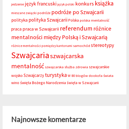
książka
konkurs
język francuski
jedzenie
język polski
podróże po Szwajcarii
podróże
mieszane związki
polityka Szwajcarii
polityka
Polska
polska mentalność
referendum
różnice
praca w Szwajcarii
praca
mentalności między Polską i Szwajcarią
stereotypy
samochód
różnice mentalności pomiędzy kantonami
Szwajcaria
szwajcarska
mentalność
szwajcarskie
szwajcarska służba zdrowia
turystyka
Szwajcarzy
wojsko
W 80 blogów dookoła świata
święta Bożego Narodzenia
wino
święta w Szwajcarii
Najnowsze komentarze