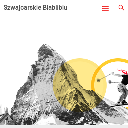
Szwajcarskie Blabliblu
Skip to
content