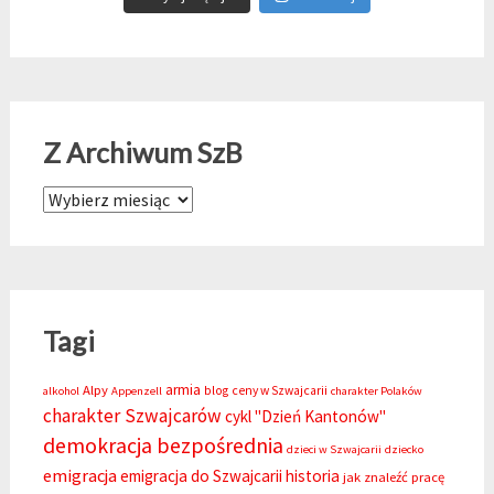
Z Archiwum SzB
Z Archiwum SzB
Tagi
armia
Alpy
blog
ceny w Szwajcarii
alkohol
Appenzell
charakter Polaków
charakter Szwajcarów
cykl "Dzień Kantonów"
demokracja bezpośrednia
dzieci w Szwajcarii
dziecko
emigracja
emigracja do Szwajcarii
historia
jak znaleźć pracę