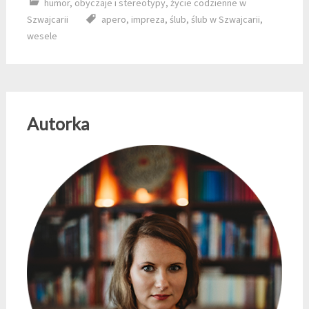
humor
,
obyczaje i stereotypy
,
życie codzienne w
Szwajcarii
apero
,
impreza
,
ślub
,
ślub w Szwajcarii
,
wesele
Autorka