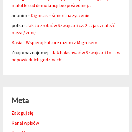
malutki cud demokracji bezpośredniej…
anonim
-
Dignitas – śmierć na życzenie
polka
-
Jak to zrobić w Szwajcarii cz. 2… jak znaleźć
męża / żonę
Kasia
-
Wspieraj kulturę razem z Migrosem
Znajomaznajomej
-
Jak hałasować w Szwajcarii to… w
odpowiednich godzinach!
Meta
Zaloguj się
Kanał wpisów