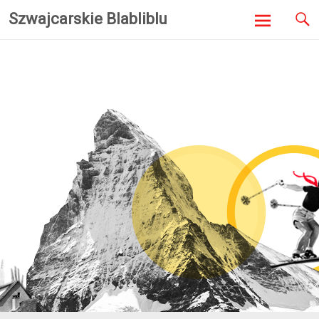
Szwajcarskie Blabliblu
Skip to
content