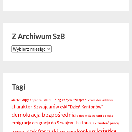
Z Archiwum SzB
Z Archiwum SzB
Tagi
armia
Alpy
blog
ceny w Szwajcarii
alkohol
Appenzell
charakter Polaków
charakter Szwajcarów
cykl "Dzień Kantonów"
demokracja bezpośrednia
dzieci w Szwajcarii
dziecko
emigracja
emigracja do Szwajcarii
historia
jak znaleźć pracę
książka
konkurs
język francuski
jedzenie