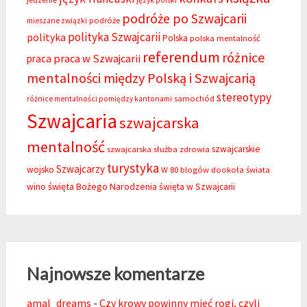
język polski
podróże po Szwajcarii
podróże
mieszane związki
polityka Szwajcarii
polityka
Polska
polska mentalność
referendum
różnice
praca w Szwajcarii
praca
mentalności między Polską i Szwajcarią
stereotypy
samochód
różnice mentalności pomiędzy kantonami
Szwajcaria
szwajcarska
mentalność
szwajcarskie
szwajcarska służba zdrowia
turystyka
Szwajcarzy
wojsko
W 80 blogów dookoła świata
święta Bożego Narodzenia
wino
święta w Szwajcarii
Najnowsze komentarze
amal_dreams
-
Czy krowy powinny mieć rogi, czyli