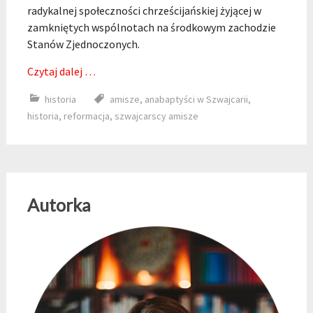
radykalnej społeczności chrześcijańskiej żyjącej w
zamkniętych wspólnotach na środkowym zachodzie
Stanów Zjednoczonych.
Czytaj dalej …
historia
amisze
,
anabaptyści w Szwajcarii
,
historia
,
reformacja
,
szwajcarscy amisze
Autorka