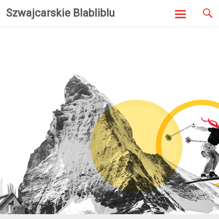
Szwajcarskie Blabliblu
Skip to
content