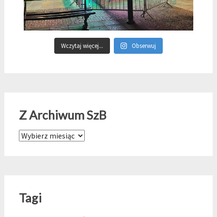
Wczytaj więcej...
Obserwuj
Z Archiwum SzB
Z Archiwum SzB
Tagi