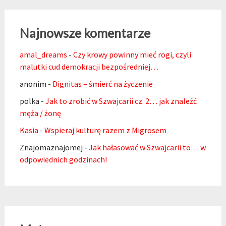
Najnowsze komentarze
amal_dreams
-
Czy krowy powinny mieć rogi, czyli
malutki cud demokracji bezpośredniej…
anonim
-
Dignitas – śmierć na życzenie
polka
-
Jak to zrobić w Szwajcarii cz. 2… jak znaleźć
męża / żonę
Kasia
-
Wspieraj kulturę razem z Migrosem
Znajomaznajomej
-
Jak hałasować w Szwajcarii to… w
odpowiednich godzinach!