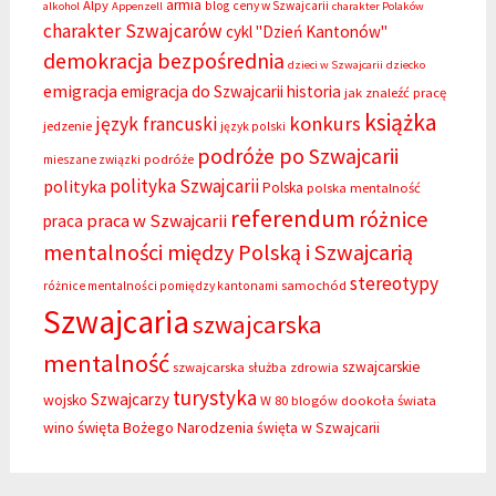
armia
Alpy
blog
ceny w Szwajcarii
alkohol
Appenzell
charakter Polaków
charakter Szwajcarów
cykl "Dzień Kantonów"
demokracja bezpośrednia
dzieci w Szwajcarii
dziecko
emigracja
emigracja do Szwajcarii
historia
jak znaleźć pracę
książka
konkurs
język francuski
jedzenie
język polski
podróże po Szwajcarii
podróże
mieszane związki
polityka Szwajcarii
polityka
Polska
polska mentalność
referendum
różnice
praca w Szwajcarii
praca
mentalności między Polską i Szwajcarią
stereotypy
samochód
różnice mentalności pomiędzy kantonami
Szwajcaria
szwajcarska
mentalność
szwajcarskie
szwajcarska służba zdrowia
turystyka
Szwajcarzy
wojsko
W 80 blogów dookoła świata
święta Bożego Narodzenia
wino
święta w Szwajcarii