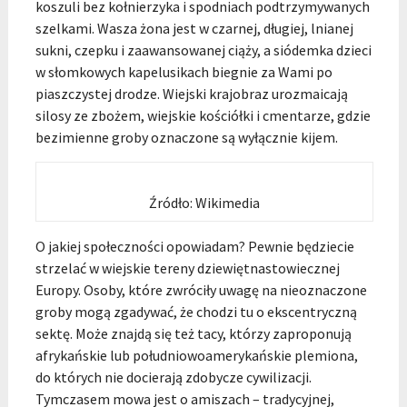
koszuli bez kołnierzyka i spodniach podtrzymywanych
szelkami. Wasza żona jest w czarnej, długiej, lnianej
sukni, czepku i zaawansowanej ciąży, a siódemka dzieci
w słomkowych kapelusikach biegnie za Wami po
piaszczystej drodze. Wiejski krajobraz urozmaicają
silosy ze zbożem, wiejskie kościółki i cmentarze, gdzie
bezimienne groby oznaczone są wyłącznie kijem.
Źródło: Wikimedia
O jakiej społeczności opowiadam? Pewnie będziecie
strzelać w wiejskie tereny dziewiętnastowiecznej
Europy. Osoby, które zwróciły uwagę na nieoznaczone
groby mogą zgadywać, że chodzi tu o ekscentryczną
sektę. Może znajdą się też tacy, którzy zaproponują
afrykańskie lub południowoamerykańskie plemiona,
do których nie docierają zdobycze cywilizacji.
Tymczasem mowa jest o amiszach – tradycyjnej,