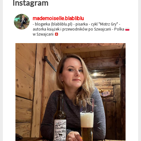
Instagram
mademoiselle.blabliblu
- blogerka (blabliblu.pl)
- pisarka - cykl "Mistrz Gry"
-
autorka książek i przewodników po Szwajcarii
- Polka
w Szwajcarii