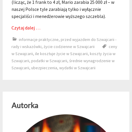
(licząc, że 1 frank to 4 zł, Mario zarabia 25 000 zł – w
naszej Polsce tyle zarabiają tylko i wyłącznie
specjaliści i menedżerowie wyższego szczebla).
Czytaj dalej …
informacje praktyczne
,
przed wyjazdem do Szwajcarii -
rady i wskazówki
,
życie codzienne w Szwajcarii
ceny
w Szwajcarii
,
ile kosztuje życie w Szwajcarii
,
koszty życia w
Szwajcarii
,
podatki w Szwajcarii
,
średnie wynagrodzenie w
Szwajcarii
,
ubezpieczenia
,
wydatki w Szwajcarii
Autorka