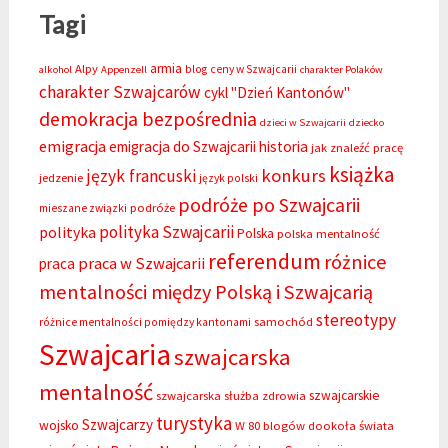
Tagi
armia
Alpy
blog
ceny w Szwajcarii
alkohol
Appenzell
charakter Polaków
charakter Szwajcarów
cykl "Dzień Kantonów"
demokracja bezpośrednia
dzieci w Szwajcarii
dziecko
emigracja
emigracja do Szwajcarii
historia
jak znaleźć pracę
książka
konkurs
język francuski
jedzenie
język polski
podróże po Szwajcarii
podróże
mieszane związki
polityka Szwajcarii
polityka
Polska
polska mentalność
referendum
różnice
praca w Szwajcarii
praca
mentalności między Polską i Szwajcarią
stereotypy
samochód
różnice mentalności pomiędzy kantonami
Szwajcaria
szwajcarska
mentalność
szwajcarskie
szwajcarska służba zdrowia
turystyka
Szwajcarzy
wojsko
W 80 blogów dookoła świata