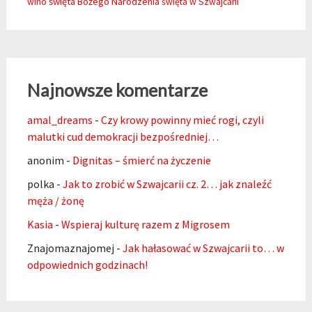
święta Bożego Narodzenia
wino
święta w Szwajcarii
Najnowsze komentarze
amal_dreams
-
Czy krowy powinny mieć rogi, czyli
malutki cud demokracji bezpośredniej…
anonim
-
Dignitas – śmierć na życzenie
polka
-
Jak to zrobić w Szwajcarii cz. 2… jak znaleźć
męża / żonę
Kasia
-
Wspieraj kulturę razem z Migrosem
Znajomaznajomej
-
Jak hałasować w Szwajcarii to… w
odpowiednich godzinach!