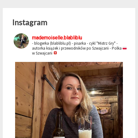
Instagram
mademoiselle.blabliblu
- blogerka (blabliblu.pl)
- pisarka - cykl "Mistrz Gry"
-
autorka książek i przewodników po Szwajcarii
- Polka
w Szwajcarii