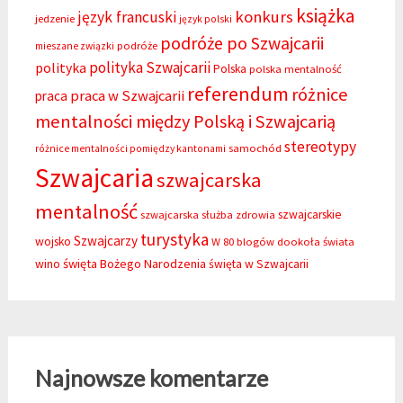
książka
konkurs
język francuski
jedzenie
język polski
podróże po Szwajcarii
podróże
mieszane związki
polityka Szwajcarii
polityka
Polska
polska mentalność
referendum
różnice
praca w Szwajcarii
praca
mentalności między Polską i Szwajcarią
stereotypy
samochód
różnice mentalności pomiędzy kantonami
Szwajcaria
szwajcarska
mentalność
szwajcarskie
szwajcarska służba zdrowia
turystyka
Szwajcarzy
wojsko
W 80 blogów dookoła świata
święta Bożego Narodzenia
wino
święta w Szwajcarii
Najnowsze komentarze