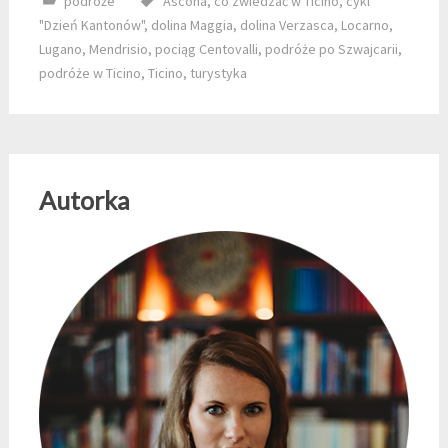
podróże
Ascona
,
co zwiedzać w Ticino
,
cykl
"Dzień Kantonów"
,
dolina Maggia
,
dolina Verzasca
,
Locarno
,
Lugano
,
Mendrisio
,
pociąg Centovalli
,
podróże po Szwajcarii
,
podróże w Ticino
,
Ticino
,
turystyka
Autorka