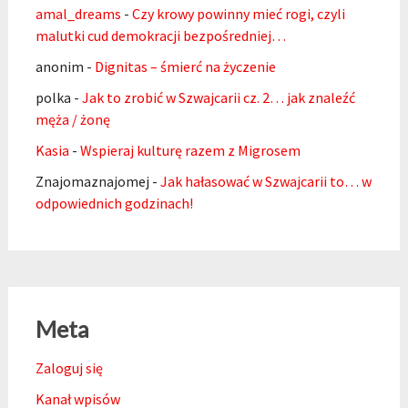
amal_dreams
-
Czy krowy powinny mieć rogi, czyli
malutki cud demokracji bezpośredniej…
anonim
-
Dignitas – śmierć na życzenie
polka
-
Jak to zrobić w Szwajcarii cz. 2… jak znaleźć
męża / żonę
Kasia
-
Wspieraj kulturę razem z Migrosem
Znajomaznajomej
-
Jak hałasować w Szwajcarii to… w
odpowiednich godzinach!
Meta
Zaloguj się
Kanał wpisów