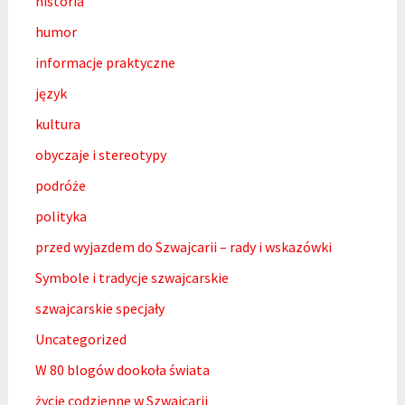
historia
humor
informacje praktyczne
język
kultura
obyczaje i stereotypy
podróże
polityka
przed wyjazdem do Szwajcarii – rady i wskazówki
Symbole i tradycje szwajcarskie
szwajcarskie specjały
Uncategorized
W 80 blogów dookoła świata
życie codzienne w Szwajcarii