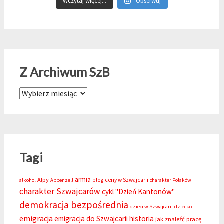
Wczytaj więcej...
Obserwuj
Z Archiwum SzB
Z Archiwum SzB
Tagi
armia
Alpy
blog
ceny w Szwajcarii
alkohol
Appenzell
charakter Polaków
charakter Szwajcarów
cykl "Dzień Kantonów"
demokracja bezpośrednia
dzieci w Szwajcarii
dziecko
emigracja
emigracja do Szwajcarii
historia
jak znaleźć pracę