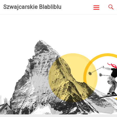
Szwajcarskie Blabliblu
Skip to
content