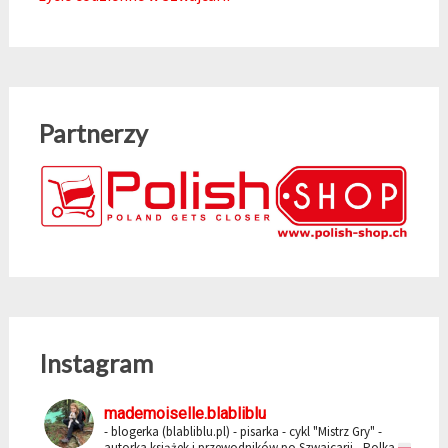
Partnerzy
Instagram
mademoiselle.blabliblu
- blogerka (blabliblu.pl)
- pisarka - cykl "Mistrz Gry"
-
autorka książek i przewodników po Szwajcarii
- Polka