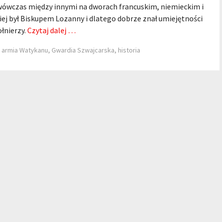
 wówczas między innymi na dworach francuskim, niemieckim i
niej był Biskupem Lozanny i dlatego dobrze znał umiejętności
ołnierzy.
Czytaj dalej …
,
armia Watykanu
,
Gwardia Szwajcarska
,
historia