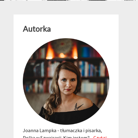
Autorka
Joanna Lampka - tłumaczka i pisarka,
Polka w Szwajcarii. Kim jestem?...
Czytaj