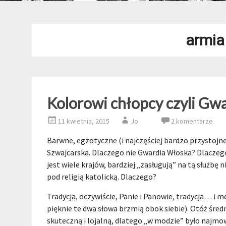
armia
Kolorowi chłopcy czyli Gw
11 kwietnia, 2015
Jo
2 komentarze
Barwne, egzotyczne (i najczęściej bardzo przystojne
Szwajcarska. Dlaczego nie Gwardia Włoska? Dlaczego
jest wiele krajów, bardziej „zasługują” na tą służbę 
pod religią katolicką. Dlaczego?
Tradycja, oczywiście, Panie i Panowie, tradycja… i 
pięknie te dwa słowa brzmią obok siebie). Otóż śre
skuteczną i lojalną, dlatego „w modzie” było najmo