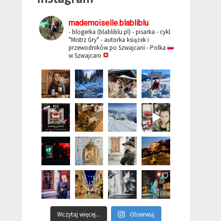
mademoiselle.blabliblu
- blogerka (blabliblu.pl)
- pisarka - cykl
"Mistrz Gry"
- autorka książek i
przewodników po Szwajcarii
- Polka
w Szwajcarii
Wczytaj więcej...
Obserwuj