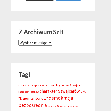
Z Archiwum SzB
Z Archiwum SzB
Tagi
armia
Alpy
blog
ceny w Szwajcarii
alkohol
Appenzell
charakter Szwajcarów
cykl
charakter Polaków
demokracja
"Dzień Kantonów"
bezpośrednia
dzieci w Szwajcarii
dziecko