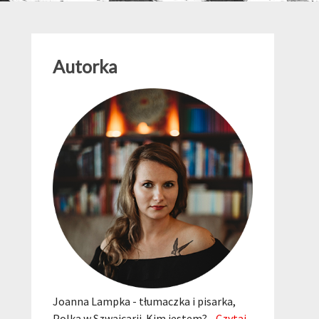
Autorka
Joanna Lampka - tłumaczka i pisarka,
Polka w Szwajcarii. Kim jestem?...
Czytaj