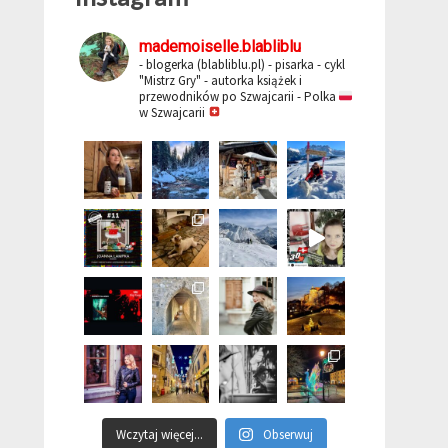
mademoiselle.blabliblu
- blogerka (blabliblu.pl)
- pisarka - cykl
"Mistrz Gry"
- autorka książek i
przewodników po Szwajcarii
- Polka
w Szwajcarii
Wczytaj więcej...
Obserwuj