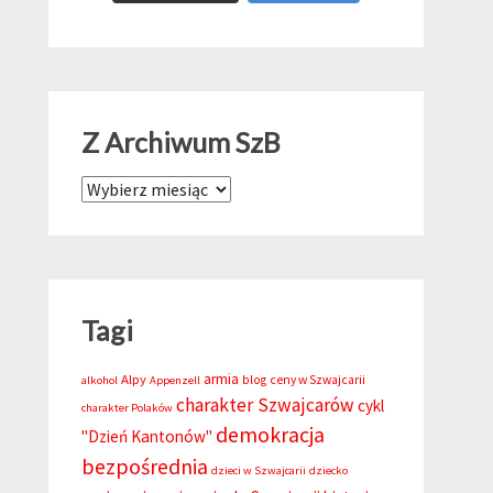
Z Archiwum SzB
Z Archiwum SzB
Tagi
armia
Alpy
blog
ceny w Szwajcarii
alkohol
Appenzell
charakter Szwajcarów
cykl
charakter Polaków
demokracja
"Dzień Kantonów"
bezpośrednia
dzieci w Szwajcarii
dziecko