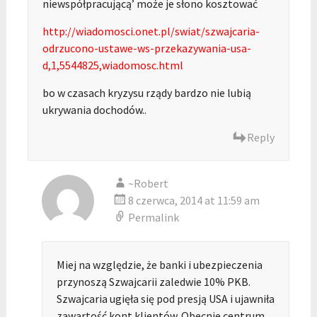
niewspółpracującą’ może je słono kosztować
http://wiadomosci.onet.pl/swiat/szwajcaria-
odrzucono-ustawe-ws-przekazywania-usa-
d,1,5544825,wiadomosc.html
bo w czasach kryzysu rządy bardzo nie lubią
ukrywania dochodów..
Reply
~Robert
8 czerwca, 2014 at 11:59 am
Permalink
Miej na względzie, że banki i ubezpieczenia
przynoszą Szwajcarii zaledwie 10% PKB.
Szwajcaria ugięła się pod presją USA i ujawniła
zawartość kont klientów. Obecnie centrum