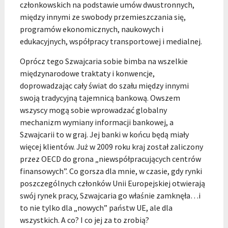
członkowskich na podstawie umów dwustronnych,
między innymi ze swobody przemieszczania się,
programów ekonomicznych, naukowych i
edukacyjnych, współpracy transportowej i medialnej.
Oprócz tego Szwajcaria sobie bimba na wszelkie
międzynarodowe traktaty i konwencje,
doprowadzając cały świat do szału między innymi
swoją tradycyjną tajemnicą bankową. Owszem
wszyscy mogą sobie wprowadzać globalny
mechanizm wymiany informacji bankowej, a
Szwajcarii to w graj. Jej banki w końcu będą miały
więcej klientów. Już w 2009 roku kraj został zaliczony
przez OECD do grona „niewspółpracujących centrów
finansowych”. Co gorsza dla mnie, w czasie, gdy rynki
poszczególnych członków Unii Europejskiej otwierają
swój rynek pracy, Szwajcaria go właśnie zamknęła…i
to nie tylko dla „nowych” państw UE, ale dla
wszystkich. A co? I co jej za to zrobią?