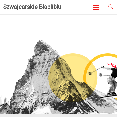
Szwajcarskie Blabliblu
Skip to
content