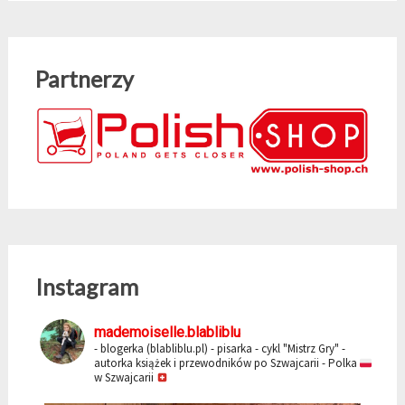
Partnerzy
Instagram
mademoiselle.blabliblu
- blogerka (blabliblu.pl)
- pisarka - cykl "Mistrz Gry"
-
autorka książek i przewodników po Szwajcarii
- Polka
w Szwajcarii