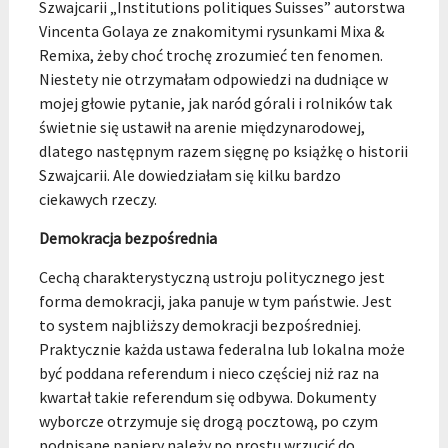
Szwajcarii „Institutions politiques Suisses” autorstwa
Vincenta Golaya ze znakomitymi rysunkami Mixa &
Remixa, żeby choć trochę zrozumieć ten fenomen.
Niestety nie otrzymałam odpowiedzi na dudniące w
mojej głowie pytanie, jak naród górali i rolników tak
świetnie się ustawił na arenie międzynarodowej,
dlatego następnym razem sięgnę po książkę o historii
Szwajcarii. Ale dowiedziałam się kilku bardzo
ciekawych rzeczy.
Demokracja bezpośrednia
Cechą charakterystyczną ustroju politycznego jest
forma demokracji, jaka panuje w tym państwie. Jest
to system najbliższy demokracji bezpośredniej.
Praktycznie każda ustawa federalna lub lokalna może
być poddana referendum i nieco częściej niż raz na
kwartał takie referendum się odbywa. Dokumenty
wyborcze otrzymuje się drogą pocztową, po czym
podpisane papiery należy po prostu wrzucić do