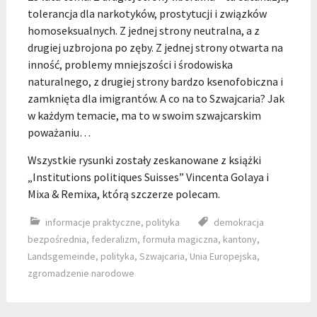
tolerancja dla narkotyków, prostytucji i związków
homoseksualnych. Z jednej strony neutralna, a z
drugiej uzbrojona po zęby. Z jednej strony otwarta na
inność, problemy mniejszości i środowiska
naturalnego, z drugiej strony bardzo ksenofobiczna i
zamknięta dla imigrantów. A co na to Szwajcaria? Jak
w każdym temacie, ma to w swoim szwajcarskim
poważaniu…
Wszystkie rysunki zostały zeskanowane z książki
„Institutions politiques Suisses” Vincenta Golaya i
Mixa & Remixa, którą szczerze polecam.
informacje praktyczne
,
polityka
demokracja
bezpośrednia
,
federalizm
,
formuła magiczna
,
kantony
,
Landsgemeinde
,
polityka
,
Szwajcaria
,
Unia Europejska
,
zgromadzenie narodowe