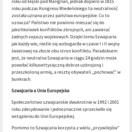
roku od klęski pod Marignan, jednak dopiero w 1815
roku podczas Kongresu Wiedeńskiego ta neutralność
została uznana przez państwa europejskie. Co to
oznacza? Państwo nie powinno mieszać się do
jakichkolwiek konfliktów zbrojnych, ani zawierać
żadnych sojuszy wojskowych. Dzięki temu Szwajcaria
jak każdy wie, nieźle się wzbogaciła w czasie I i II wojny
światowej na złocie obu stron konfliktu. Paradoksem
jest, że neutralna Szwajcaria w ciągu 24 godzin może
powołać kilkusettysięczną dobrze uzbrojoną i
przeszkoloną armię, a resztę obywateli „pochować” w
bunkrach.
Szwajcaria a Unia Europejska
Społeczeństwo szwajcarskie dwukrotnie w 1992 i 2001
roku zdecydowanie i jednoznacznie sprzeciwiło się
wstąpieniu do Unii Europejskiej.
Pomimo to Szwajcaria korzysta z wielu „przywilejów”