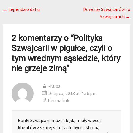
Post navigation
←
Legenda o dahu
Dowcipy Szwajcarów i o
Szwajcarach
→
2 komentarzy o “
Polityka
Szwajcarii w pigułce, czyli o
tym wrednym sąsiedzie, który
nie grzeje zimą
”
~Kuba
16 lipca, 2013 at 4:56 pm
Permalink
Banki Szwajcarii może i będą miały więcej
klientów z szarej strefy ale bycie ‚stroną