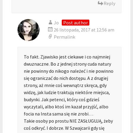
Reply
Jo
Post author
26 listopada, 2017 at 12:56 am
Permalink
To fakt. Zjawisko jest ciekawe i co najmniej
dwuznaczne. Bo z jednej strony cuda natury
nie powinny do nikogo należeć i nie powinno
się ograniczać do nich dostępu. A z drugiej
strony, aż mnie coś wewnątrz skręca, gdy
widzę, jak ludzie traktują niektóre miejsca,
budynki. Jak petenci, który coś gdzieś
wyczytali, albo ktoś im kazał przyjść, albo
focia na Insta sama się nie zrobi…
Takie osoby po prostu NIE ZASŁUGUJĄ, żeby
coś odkryć. I dobrze. W Szwajcarii gdy się