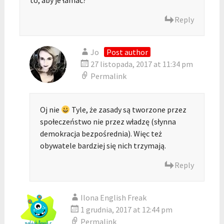
to, aby je łamać?
Reply
Jo
Post author
27 listopada, 2017 at 11:34 pm
Permalink
Oj nie
Tyle, że zasady są tworzone przez
społeczeństwo nie przez władzę (słynna
demokracja bezpośrednia). Więc też
obywatele bardziej się nich trzymają.
Reply
Ilona English Freak
1 grudnia, 2017 at 12:44 pm
Permalink