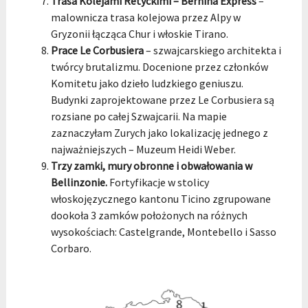
Trasa Kolejami Retyckimi – Bernina Express
–
malownicza trasa kolejowa przez Alpy w
Gryzonii łącząca Chur i włoskie Tirano.
Prace Le Corbusiera
– szwajcarskiego architekta i
twórcy brutalizmu. Docenione przez członków
Komitetu jako dzieło ludzkiego geniuszu.
Budynki zaprojektowane przez Le Corbusiera są
rozsiane po całej Szwajcarii. Na mapie
zaznaczyłam Zurych jako lokalizację jednego z
najważniejszych – Muzeum Heidi Weber.
Trzy zamki, mury obronne i obwałowania w
Bellinzonie.
Fortyfikacje w stolicy
włoskojęzycznego kantonu Ticino zgrupowane
dookoła 3 zamków położonych na różnych
wysokościach: Castelgrande, Montebello i Sasso
Corbaro.