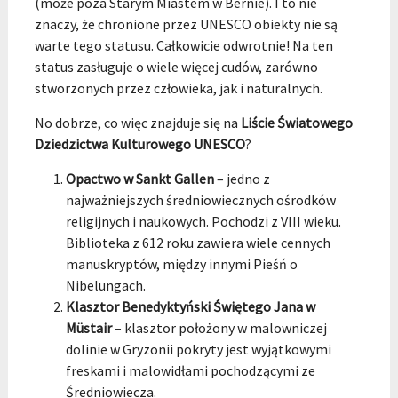
(może poza Starym Miastem w Bernie). I to nie
znaczy, że chronione przez UNESCO obiekty nie są
warte tego statusu. Całkowicie odwrotnie! Na ten
status zasługuje o wiele więcej cudów, zarówno
stworzonych przez człowieka, jak i naturalnych.
No dobrze, co więc znajduje się na
Liście Światowego
Dziedzictwa Kulturowego UNESCO
?
Opactwo w Sankt Gallen
– jedno z
najważniejszych średniowiecznych ośrodków
religijnych i naukowych. Pochodzi z VIII wieku.
Biblioteka z 612 roku zawiera wiele cennych
manuskryptów, między innymi Pieśń o
Nibelungach.
Klasztor Benedyktyński Świętego Jana w
M
üstair
– klasztor położony w malowniczej
dolinie w Gryzonii pokryty jest wyjątkowymi
freskami i malowidłami pochodzącymi ze
Średniowiecza.