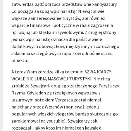
zatwierdza bądź odrzuca przedstawione kandydatury.
Co pociąga za sobą wpis na listę? Niewątpliwie
większe zainteresowanie turystów, ale również
wsparcie finansowe i polityczne w razie zagrożenia
np. wojną lub klęskami żywiołowymi. Z drugiej strony
jednak wpis na listę oznacza dla państw wiele
dodatkowych obowiązków, między innymi corocznego
składania szczegółowych raportów odnośnie stanu
obiektu.
A teraz Wam zdradzę kilka tajemnic. SZWAJCARZY…
WCALE NIE LUBIĄ MASOWEJ TURYSTYKI. Nie chcą
zrobić ze Szwajcarii drugiego zatłoczonego Paryża czy
Rzymu. Gdy jeden z przepięknych wąwozów z
lazurowym potokiem Verzasca został niemal
najechany przez Włochów (ponieważ jeden z
popularnych włoskich vlogerów bardzo skutecznie go
zareklamował na youtubie), Szwajcarzy tak
rozpaczali, jakby ktoś im niemal ten kawałek