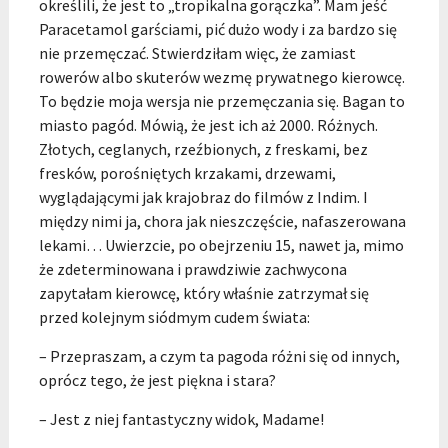
określili, że jest to „tropikalna gorączka”. Mam jeść
Paracetamol garściami, pić dużo wody i za bardzo się
nie przemęczać. Stwierdziłam więc, że zamiast
rowerów albo skuterów wezmę prywatnego kierowcę.
To będzie moja wersja nie przemęczania się. Bagan to
miasto pagód. Mówią, że jest ich aż 2000. Różnych.
Złotych, ceglanych, rzeźbionych, z freskami, bez
fresków, porośniętych krzakami, drzewami,
wyglądającymi jak krajobraz do filmów z Indim. I
między nimi ja, chora jak nieszczęście, nafaszerowana
lekami… Uwierzcie, po obejrzeniu 15, nawet ja, mimo
że zdeterminowana i prawdziwie zachwycona
zapytałam kierowcę, który właśnie zatrzymał się
przed kolejnym siódmym cudem świata:
– Przepraszam, a czym ta pagoda różni się od innych,
oprócz tego, że jest piękna i stara?
– Jest z niej fantastyczny widok, Madame!