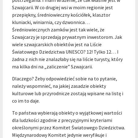
postrzegania. I mam wrażenie, że tak właśnie jest w
Szwajcarii. W co drugiej wsi w moim regionie jest
przepiękny, średniowieczny kościółek, klasztor
kluniacki, winiarnia, czy dzwonnica…
Średniowiecznych zamków jest tak wiele, że
Szwajcarzy je sprzedają prywatnym inwestorom. Jak
wiele szwajcarskich obiektów jest na Liście
Światowego Dziedzictwa UNESCO? 12! Tylko 12… I
żadna z nich nie znalazłaby się na liście turysty, który
ma kilka dni na „zaliczenie” Szwajcarii.
Dlaczego? Żeby odpowiedzieć sobie na to pytanie,
należy wspomnieć, na jakiej zasadzie obiekty
kulturowe lub przyrodnicze zostają wpisane na listę i
co im to daje.
To państwa wybierają obiekty o wyjątkowej wartości
dla ludzkości zgodnie z precyzyjnymi kryteriami
określonymi przez Komitet Światowego Dziedzictwa.
Międzynarodowy Komitet jedynie weryfikuje i