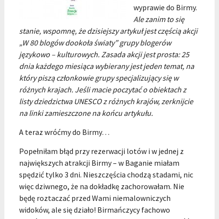
wyprawie do Birmy.
Ale zanim to się
stanie, wspomnę, że dzisiejszy artykuł jest częścią akcji
„W 80 blogów dookoła światy” grupy blogerów
językowo – kulturowych. Zasada akcji jest prosta: 25
dnia każdego miesiąca wybierany jest jeden temat, na
który piszą członkowie grupy specjalizujący się w
różnych krajach. Jeśli macie poczytać o obiektach z
listy dziedzictwa UNESCO z różnych krajów, zerknijcie
na linki zamieszczone na końcu artykułu.
A teraz wróćmy do Birmy…
Popełniłam błąd przy rezerwacji lotów i w jednej z
największych atrakcji Birmy – w Baganie miałam
spędzić tylko 3 dni. Nieszczęścia chodzą stadami, nic
więc dziwnego, że na dokładkę zachorowałam. Nie
będę roztaczać przed Wami niemalowniczych
widoków, ale się działo! Birmańczycy fachowo