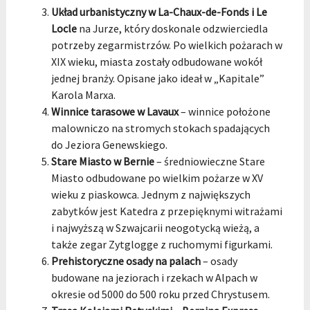
Układ urbanistyczny w La-Chaux-de-Fonds i Le
Locle
na Jurze, który doskonale odzwierciedla
potrzeby zegarmistrzów. Po wielkich pożarach w
XIX wieku, miasta zostały odbudowane wokół
jednej branży. Opisane jako ideał w „Kapitale”
Karola Marxa.
Winnice tarasowe w Lavaux
– winnice położone
malowniczo na stromych stokach spadających
do Jeziora Genewskiego.
Stare Miasto w Bernie
– średniowieczne Stare
Miasto odbudowane po wielkim pożarze w XV
wieku z piaskowca. Jednym z największych
zabytków jest Katedra z przepięknymi witrażami
i najwyższą w Szwajcarii neogotycką wieżą, a
także zegar Zytglogge z ruchomymi figurkami.
Prehistoryczne osady na palach
– osady
budowane na jeziorach i rzekach w Alpach w
okresie od 5000 do 500 roku przed Chrystusem.