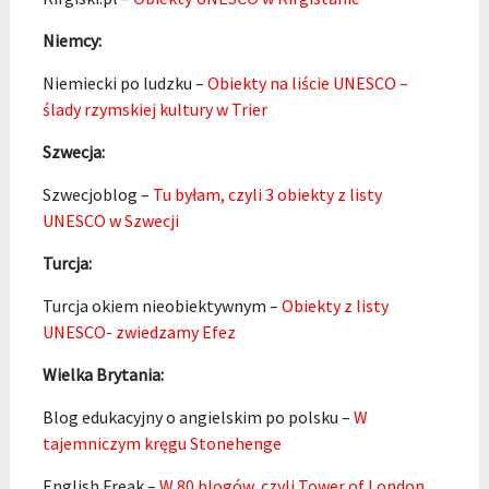
Niemcy:
Niemiecki po ludzku –
Obiekty na liście UNESCO –
ślady rzymskiej kultury w Trier
Szwecja:
Szwecjoblog –
Tu byłam, czyli 3 obiekty z listy
UNESCO w Szwecji
Turcja:
Turcja okiem nieobiektywnym –
Obiekty z listy
UNESCO- zwiedzamy Efez
Wielka Brytania:
Blog edukacyjny o angielskim po polsku –
W
tajemniczym kręgu Stonehenge
English Freak –
W 80 blogów, czyli Tower of London