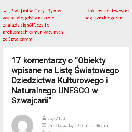
Post navigation
←
„Podaj mi sól” czy „Byłoby
Jak zostać sławnym i
wspaniale, gdyby na stole
bogatym blogerem
→
znalazła się sól”, czyli o
problemach komunikacyjnych
ze Szwajcarami
17 komentarzy o “
Obiekty
wpisane na Listę Światowego
Dziedzictwa Kulturowego i
Naturalnego UNESCO w
Szwajcarii
”
toja2123
25 listopada, 2017 at 12:46 pm