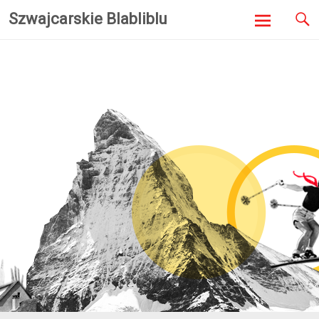
Szwajcarskie Blabliblu
Skip to
content