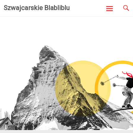
Szwajcarskie Blabliblu
Skip to
content