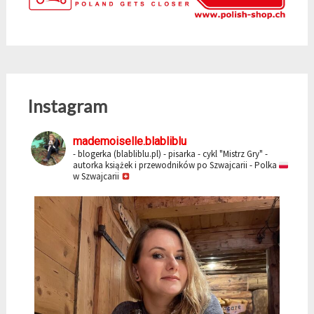
Instagram
mademoiselle.blabliblu
- blogerka (blabliblu.pl)
- pisarka - cykl "Mistrz Gry"
-
autorka książek i przewodników po Szwajcarii
- Polka
w Szwajcarii