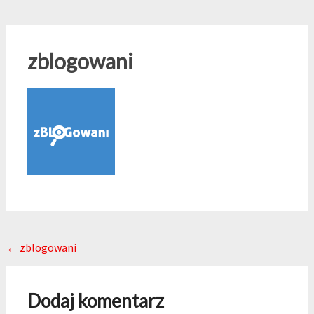
zblogowani
Post navigation
←
zblogowani
Dodaj komentarz