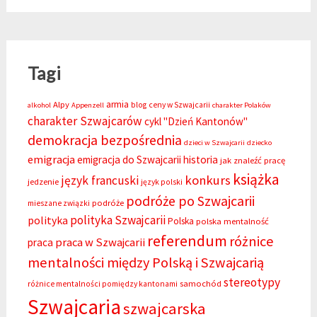
Tagi
armia
Alpy
blog
ceny w Szwajcarii
alkohol
Appenzell
charakter Polaków
charakter Szwajcarów
cykl "Dzień Kantonów"
demokracja bezpośrednia
dzieci w Szwajcarii
dziecko
emigracja
emigracja do Szwajcarii
historia
jak znaleźć pracę
książka
konkurs
język francuski
jedzenie
język polski
podróże po Szwajcarii
podróże
mieszane związki
polityka Szwajcarii
polityka
Polska
polska mentalność
referendum
różnice
praca w Szwajcarii
praca
mentalności między Polską i Szwajcarią
stereotypy
samochód
różnice mentalności pomiędzy kantonami
Szwajcaria
szwajcarska