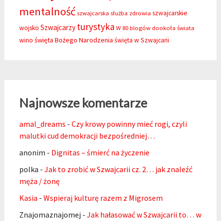
mentalność
szwajcarskie
szwajcarska służba zdrowia
turystyka
Szwajcarzy
wojsko
W 80 blogów dookoła świata
święta Bożego Narodzenia
wino
święta w Szwajcarii
Najnowsze komentarze
amal_dreams
-
Czy krowy powinny mieć rogi, czyli
malutki cud demokracji bezpośredniej…
anonim
-
Dignitas – śmierć na życzenie
polka
-
Jak to zrobić w Szwajcarii cz. 2… jak znaleźć
męża / żonę
Kasia
-
Wspieraj kulturę razem z Migrosem
Znajomaznajomej
-
Jak hałasować w Szwajcarii to… w