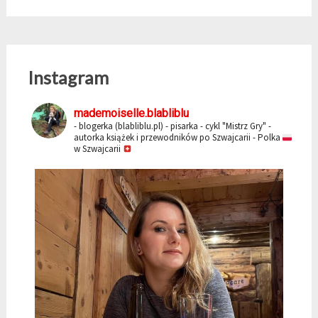
Instagram
mademoiselle.blabliblu
- blogerka (blabliblu.pl)
- pisarka - cykl "Mistrz Gry"
-
autorka książek i przewodników po Szwajcarii
- Polka
w Szwajcarii