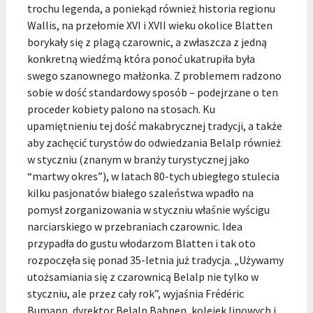
trochu legenda, a poniekąd również historia regionu
Wallis, na przełomie XVI i XVII wieku okolice Blatten
borykały się z plagą czarownic, a zwłaszcza z jedną
konkretną wiedźmą która ponoć ukatrupiła była
swego szanownego małżonka. Z problemem radzono
sobie w dość standardowy sposób – podejrzane o ten
proceder kobiety palono na stosach. Ku
upamiętnieniu tej dość makabrycznej tradycji, a także
aby zachęcić turystów do odwiedzania Belalp również
w styczniu (znanym w branży turystycznej jako
“martwy okres”), w latach 80-tych ubiegłego stulecia
kilku pasjonatów białego szaleństwa wpadło na
pomysł zorganizowania w styczniu właśnie wyścigu
narciarskiego w przebraniach czarownic. Idea
przypadła do gustu włodarzom Blatten i tak oto
rozpoczęła się ponad 35-letnia już tradycja. „Używamy
utożsamiania się z czarownicą Belalp nie tylko w
styczniu, ale przez cały rok”, wyjaśnia Frédéric
Bumann, dyrektor Belalp Bahnen, kolejek linowych i