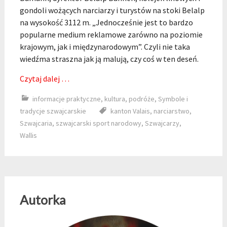
gondoli wożących narciarzy i turystów na stoki Belalp
na wysokość 3112 m. „Jednocześnie jest to bardzo
popularne medium reklamowe zarówno na poziomie
krajowym, jak i międzynarodowym”. Czyli nie taka
wiedźma straszna jak ją malują, czy coś w ten deseń.
Czytaj dalej …
informacje praktyczne
,
kultura
,
podróże
,
Symbole i
tradycje szwajcarskie
kanton Valais
,
narciarstwo
,
Szwajcaria
,
szwajcarski sport narodowy
,
Szwajcarzy
,
Wallis
Autorka