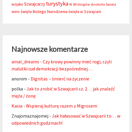
turystyka
Szwajcarzy
wojsko
W 80 blogów dookoła świata
święta Bożego Narodzenia
wino
święta w Szwajcarii
Najnowsze komentarze
amal_dreams
-
Czy krowy powinny mieć rogi, czyli
malutki cud demokracji bezpośredniej…
anonim
-
Dignitas – śmierć na życzenie
polka
-
Jak to zrobić w Szwajcarii cz. 2… jak znaleźć
męża / żonę
Kasia
-
Wspieraj kulturę razem z Migrosem
Znajomaznajomej
-
Jak hałasować w Szwajcarii to… w
odpowiednich godzinach!