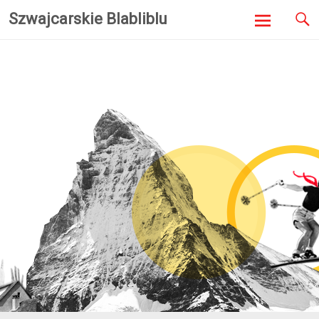
Szwajcarskie Blabliblu
Skip to
content