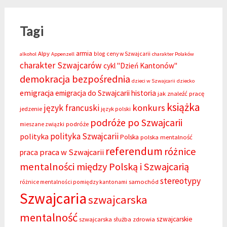
Tagi
armia
Alpy
blog
ceny w Szwajcarii
alkohol
Appenzell
charakter Polaków
charakter Szwajcarów
cykl "Dzień Kantonów"
demokracja bezpośrednia
dzieci w Szwajcarii
dziecko
emigracja
emigracja do Szwajcarii
historia
jak znaleźć pracę
książka
konkurs
język francuski
jedzenie
język polski
podróże po Szwajcarii
podróże
mieszane związki
polityka Szwajcarii
polityka
Polska
polska mentalność
referendum
różnice
praca w Szwajcarii
praca
mentalności między Polską i Szwajcarią
stereotypy
samochód
różnice mentalności pomiędzy kantonami
Szwajcaria
szwajcarska
mentalność
szwajcarskie
szwajcarska służba zdrowia