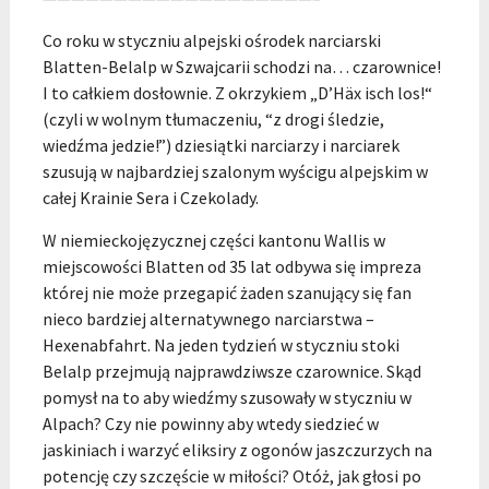
Co roku w styczniu alpejski ośrodek narciarski
Blatten-Belalp w Szwajcarii schodzi na… czarownice!
I to całkiem dosłownie. Z okrzykiem
„D’Häx isch los!“
(czyli w wolnym tłumaczeniu, “z drogi śledzie,
wiedźma jedzie!”) dziesiątki narciarzy i narciarek
szusują w najbardziej szalonym wyścigu alpejskim w
całej Krainie Sera i Czekolady.
W niemieckojęzycznej części kantonu Wallis w
miejscowości Blatten od 35 lat odbywa się impreza
której nie może przegapić żaden szanujący się fan
nieco bardziej alternatywnego narciarstwa –
Hexenabfahrt. Na jeden tydzień w styczniu stoki
Belalp przejmują najprawdziwsze czarownice. Skąd
pomysł na to aby wiedźmy szusowały w styczniu w
Alpach? Czy nie powinny aby wtedy siedzieć w
jaskiniach i warzyć eliksiry z ogonów jaszczurzych na
potencję czy szczęście w miłości? Otóż, jak głosi po