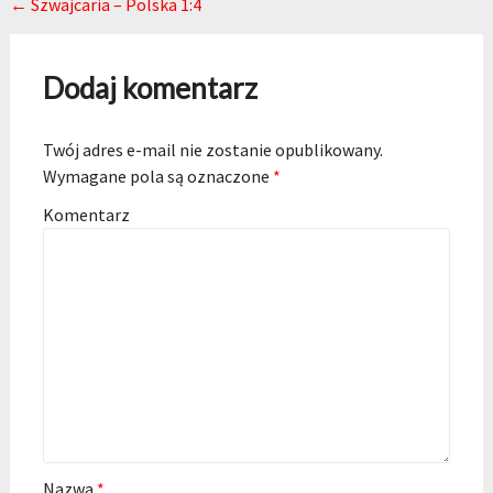
Post navigation
←
Szwajcaria – Polska 1:4
Dodaj komentarz
Twój adres e-mail nie zostanie opublikowany.
Wymagane pola są oznaczone
*
Komentarz
Nazwa
*