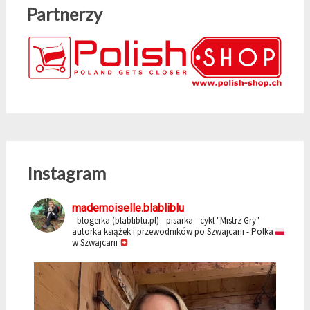
Partnerzy
Instagram
mademoiselle.blabliblu
- blogerka (blabliblu.pl)
- pisarka - cykl "Mistrz Gry"
-
autorka książek i przewodników po Szwajcarii
- Polka
w Szwajcarii