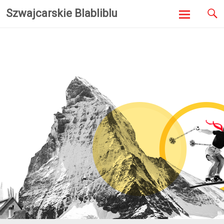
Szwajcarskie Blabliblu
Skip to
content