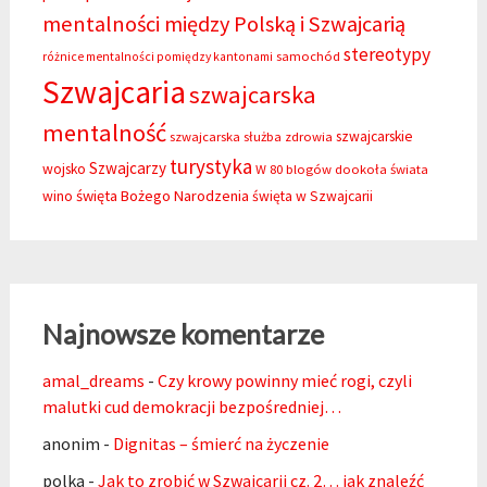
mentalności między Polską i Szwajcarią
stereotypy
samochód
różnice mentalności pomiędzy kantonami
Szwajcaria
szwajcarska
mentalność
szwajcarskie
szwajcarska służba zdrowia
turystyka
Szwajcarzy
wojsko
W 80 blogów dookoła świata
święta Bożego Narodzenia
wino
święta w Szwajcarii
Najnowsze komentarze
amal_dreams
-
Czy krowy powinny mieć rogi, czyli
malutki cud demokracji bezpośredniej…
anonim
-
Dignitas – śmierć na życzenie
polka
-
Jak to zrobić w Szwajcarii cz. 2… jak znaleźć