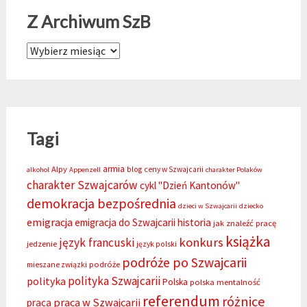
Z Archiwum SzB
Z Archiwum SzB
Tagi
armia
Alpy
blog
ceny w Szwajcarii
alkohol
Appenzell
charakter Polaków
charakter Szwajcarów
cykl "Dzień Kantonów"
demokracja bezpośrednia
dzieci w Szwajcarii
dziecko
emigracja
emigracja do Szwajcarii
historia
jak znaleźć pracę
książka
konkurs
język francuski
jedzenie
język polski
podróże po Szwajcarii
podróże
mieszane związki
polityka Szwajcarii
polityka
Polska
polska mentalność
referendum
różnice
praca w Szwajcarii
praca