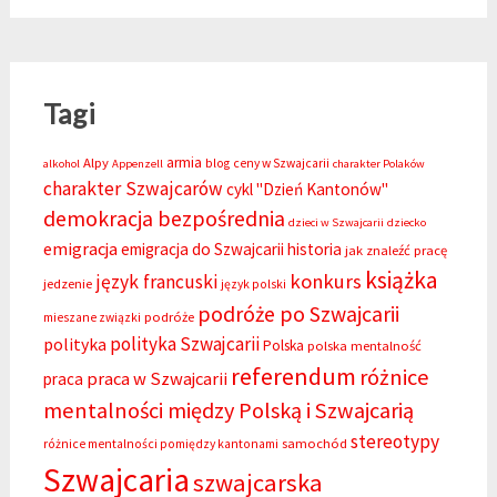
Tagi
armia
Alpy
blog
ceny w Szwajcarii
alkohol
Appenzell
charakter Polaków
charakter Szwajcarów
cykl "Dzień Kantonów"
demokracja bezpośrednia
dzieci w Szwajcarii
dziecko
emigracja
emigracja do Szwajcarii
historia
jak znaleźć pracę
książka
konkurs
język francuski
jedzenie
język polski
podróże po Szwajcarii
podróże
mieszane związki
polityka Szwajcarii
polityka
Polska
polska mentalność
referendum
różnice
praca w Szwajcarii
praca
mentalności między Polską i Szwajcarią
stereotypy
samochód
różnice mentalności pomiędzy kantonami
Szwajcaria
szwajcarska