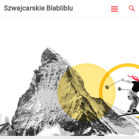
Szwajcarskie Blabliblu
Skip to
content