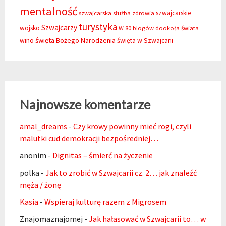
mentalność
szwajcarskie
szwajcarska służba zdrowia
turystyka
Szwajcarzy
wojsko
W 80 blogów dookoła świata
święta Bożego Narodzenia
wino
święta w Szwajcarii
Najnowsze komentarze
amal_dreams
-
Czy krowy powinny mieć rogi, czyli
malutki cud demokracji bezpośredniej…
anonim
-
Dignitas – śmierć na życzenie
polka
-
Jak to zrobić w Szwajcarii cz. 2… jak znaleźć
męża / żonę
Kasia
-
Wspieraj kulturę razem z Migrosem
Znajomaznajomej
-
Jak hałasować w Szwajcarii to… w