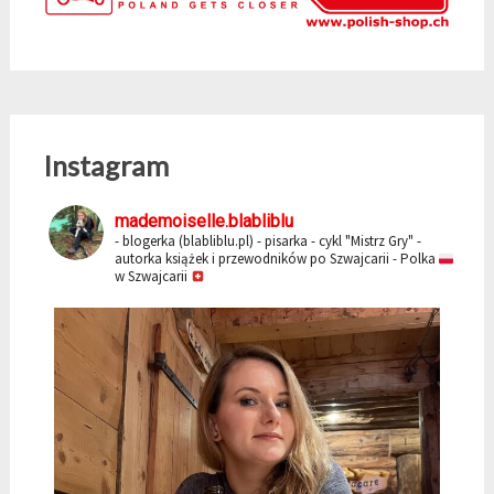
Instagram
mademoiselle.blabliblu
- blogerka (blabliblu.pl)
- pisarka - cykl "Mistrz Gry"
-
autorka książek i przewodników po Szwajcarii
- Polka
w Szwajcarii