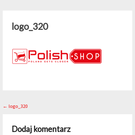
logo_320
Post navigation
←
logo_320
Dodaj komentarz