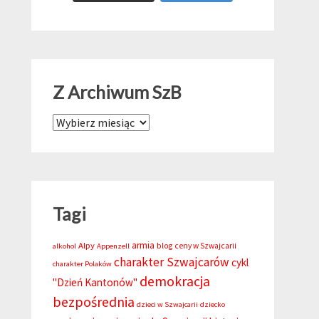
Z Archiwum SzB
Z Archiwum SzB
Tagi
armia
Alpy
blog
ceny w Szwajcarii
alkohol
Appenzell
charakter Szwajcarów
cykl
charakter Polaków
demokracja
"Dzień Kantonów"
bezpośrednia
dzieci w Szwajcarii
dziecko