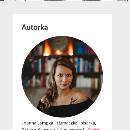
Autorka
Joanna Lampka - tłumaczka i pisarka,
Polka w Szwajcarii. Kim jestem?...
Czytaj