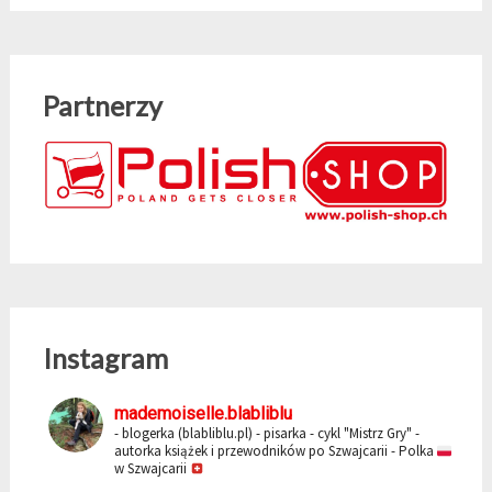
Partnerzy
Instagram
mademoiselle.blabliblu
- blogerka (blabliblu.pl)
- pisarka - cykl "Mistrz Gry"
-
autorka książek i przewodników po Szwajcarii
- Polka
w Szwajcarii