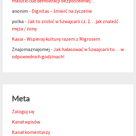
malutki cud demokracji bezpośredniej…
anonim
-
Dignitas – śmierć na życzenie
polka
-
Jak to zrobić w Szwajcarii cz. 2… jak znaleźć
męża / żonę
Kasia
-
Wspieraj kulturę razem z Migrosem
Znajomaznajomej
-
Jak hałasować w Szwajcarii to… w
odpowiednich godzinach!
Meta
Zaloguj się
Kanał wpisów
Kanał komentarzy