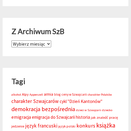
Z Archiwum SzB
Z Archiwum SzB
Tagi
armia
Alpy
blog
ceny w Szwajcarii
alkohol
Appenzell
charakter Polaków
charakter Szwajcarów
cykl "Dzień Kantonów"
demokracja bezpośrednia
dzieci w Szwajcarii
dziecko
emigracja
emigracja do Szwajcarii
historia
jak znaleźć pracę
książka
konkurs
język francuski
jedzenie
język polski