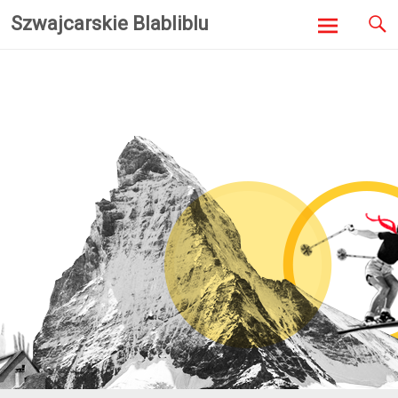
Szwajcarskie Blabliblu
Skip to
content