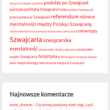
podróże po Szwajcarii
podróże
mieszane związki
polityka Szwajcarii
polityka
Polska
polska mentalność
referendum
różnice
praca w Szwajcarii
praca
mentalności między Polską i Szwajcarią
stereotypy
samochód
różnice mentalności pomiędzy kantonami
Szwajcaria
szwajcarska
mentalność
szwajcarskie
szwajcarska służba zdrowia
turystyka
Szwajcarzy
wojsko
W 80 blogów dookoła świata
święta Bożego Narodzenia
wino
święta w Szwajcarii
Najnowsze komentarze
amal_dreams
-
Czy krowy powinny mieć rogi, czyli