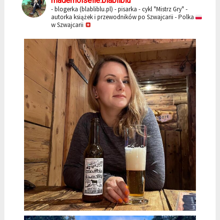
mademoiselle.blabliblu
- blogerka (blabliblu.pl)
- pisarka - cykl "Mistrz Gry"
-
autorka książek i przewodników po Szwajcarii
- Polka
w Szwajcarii