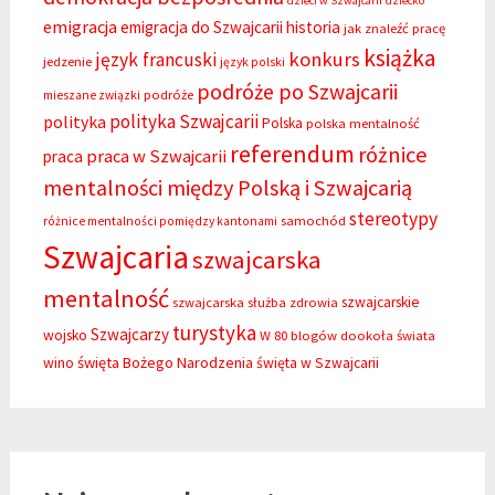
dzieci w Szwajcarii
dziecko
emigracja
emigracja do Szwajcarii
historia
jak znaleźć pracę
książka
konkurs
język francuski
jedzenie
język polski
podróże po Szwajcarii
podróże
mieszane związki
polityka Szwajcarii
polityka
Polska
polska mentalność
referendum
różnice
praca w Szwajcarii
praca
mentalności między Polską i Szwajcarią
stereotypy
samochód
różnice mentalności pomiędzy kantonami
Szwajcaria
szwajcarska
mentalność
szwajcarskie
szwajcarska służba zdrowia
turystyka
Szwajcarzy
wojsko
W 80 blogów dookoła świata
święta Bożego Narodzenia
wino
święta w Szwajcarii