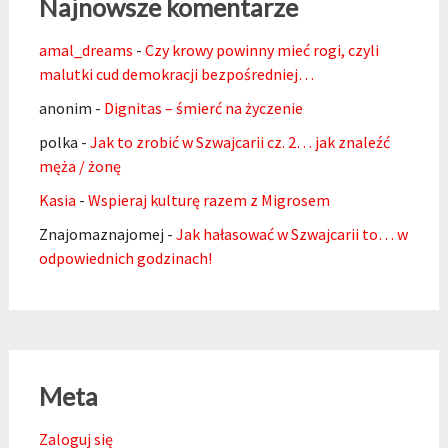
Najnowsze komentarze
amal_dreams
-
Czy krowy powinny mieć rogi, czyli
malutki cud demokracji bezpośredniej…
anonim
-
Dignitas – śmierć na życzenie
polka
-
Jak to zrobić w Szwajcarii cz. 2… jak znaleźć
męża / żonę
Kasia
-
Wspieraj kulturę razem z Migrosem
Znajomaznajomej
-
Jak hałasować w Szwajcarii to… w
odpowiednich godzinach!
Meta
Zaloguj się