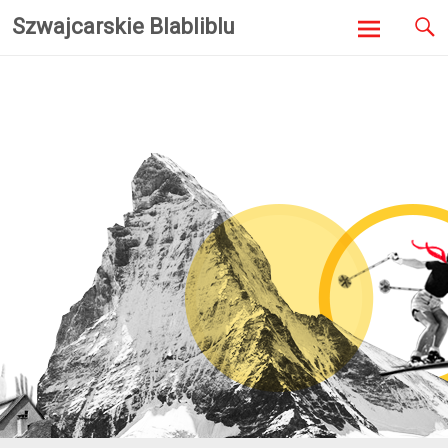
Szwajcarskie Blabliblu
Skip to
content