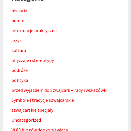
historia
humor
informacje praktyczne
język
kultura
obyczaje i stereotypy
podróże
polityka
przed wyjazdem do Szwajcarii – rady i wskazówki
Symbole i tradycje szwajcarskie
szwajcarskie specjały
Uncategorized
W 80 blogów dookoła świata