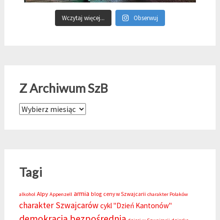
Wczytaj więcej...
Obserwuj
Z Archiwum SzB
Z Archiwum SzB
Tagi
armia
Alpy
blog
ceny w Szwajcarii
alkohol
Appenzell
charakter Polaków
charakter Szwajcarów
cykl "Dzień Kantonów"
demokracja bezpośrednia