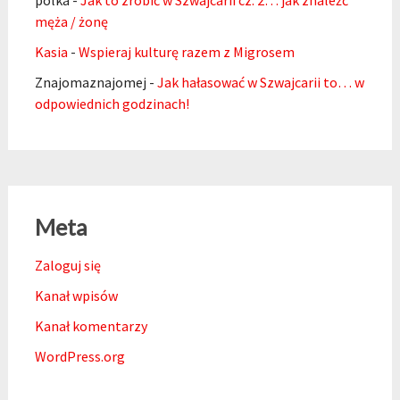
polka
-
Jak to zrobić w Szwajcarii cz. 2… jak znaleźć
męża / żonę
Kasia
-
Wspieraj kulturę razem z Migrosem
Znajomaznajomej
-
Jak hałasować w Szwajcarii to… w
odpowiednich godzinach!
Meta
Zaloguj się
Kanał wpisów
Kanał komentarzy
WordPress.org