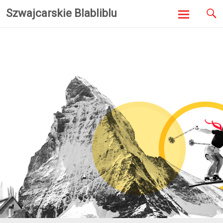
Szwajcarskie Blabliblu
Skip to
content