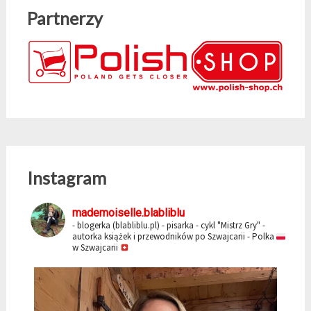
Partnerzy
Instagram
mademoiselle.blabliblu
- blogerka (blabliblu.pl)
- pisarka - cykl "Mistrz Gry"
-
autorka książek i przewodników po Szwajcarii
- Polka
w Szwajcarii