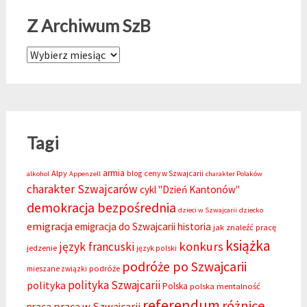
Z Archiwum SzB
Z Archiwum SzB
Tagi
armia
Alpy
blog
ceny w Szwajcarii
alkohol
Appenzell
charakter Polaków
charakter Szwajcarów
cykl "Dzień Kantonów"
demokracja bezpośrednia
dzieci w Szwajcarii
dziecko
emigracja
emigracja do Szwajcarii
historia
jak znaleźć pracę
książka
konkurs
język francuski
jedzenie
język polski
podróże po Szwajcarii
podróże
mieszane związki
polityka Szwajcarii
polityka
Polska
polska mentalność
referendum
różnice
praca w Szwajcarii
praca