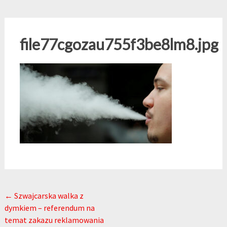
file77cgozau755f3be8lm8.jpg
Post navigation
←
Szwajcarska walka z
dymkiem – referendum na
temat zakazu reklamowania