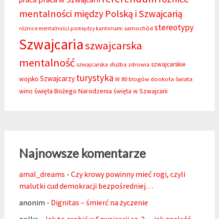
mentalności między Polską i Szwajcarią
stereotypy
samochód
różnice mentalności pomiędzy kantonami
Szwajcaria
szwajcarska
mentalność
szwajcarskie
szwajcarska służba zdrowia
turystyka
Szwajcarzy
wojsko
W 80 blogów dookoła świata
święta Bożego Narodzenia
wino
święta w Szwajcarii
Najnowsze komentarze
amal_dreams
-
Czy krowy powinny mieć rogi, czyli
malutki cud demokracji bezpośredniej…
anonim
-
Dignitas – śmierć na życzenie