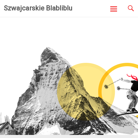
Szwajcarskie Blabliblu
Skip to
content