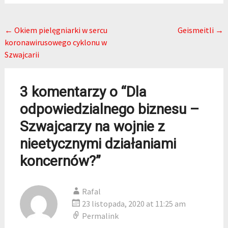
Post navigation
←
Okiem pielęgniarki w sercu
Geismeitli
→
koronawirusowego cyklonu w
Szwajcarii
3 komentarzy o “
Dla
odpowiedzialnego biznesu –
Szwajcarzy na wojnie z
nieetycznymi działaniami
koncernów?
”
Rafal
23 listopada, 2020 at 11:25 am
Permalink