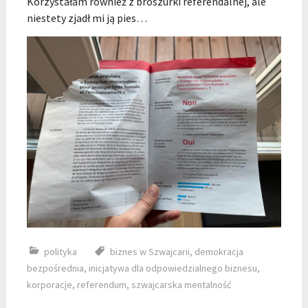
Korzystałam również z broszurki referendalnej, ale
niestety zjadł mi ją pies…
polityka
biznes w Szwajcarii
,
demokracja
bezpośrednia
,
inicjatywa dla odpowiedzialnego biznesu
,
korporacje
,
referendum
,
szwajcarska mentalność