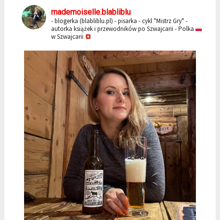
mademoiselle.blabliblu
- blogerka (blabliblu.pl)
- pisarka - cykl "Mistrz Gry"
-
autorka książek i przewodników po Szwajcarii
- Polka
w Szwajcarii