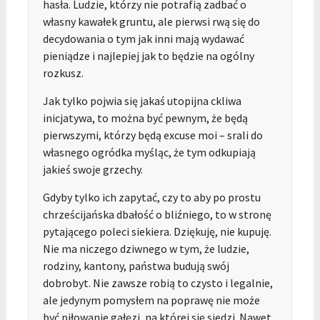
hasła. Ludzie, którzy nie potrafią zadbać o
własny kawałek gruntu, ale pierwsi rwą się do
decydowania o tym jak inni mają wydawać
pieniądze i najlepiej jak to będzie na ogólny
rozkusz.
Jak tylko pojwia się jakaś utopijna ckliwa
inicjatywa, to można być pewnym, że będą
pierwszymi, którzy będą excuse moi – srali do
własnego ogródka myśląc, że tym odkupiają
jakieś swoje grzechy.
Gdyby tylko ich zapytać, czy to aby po prostu
chrześcijańska dbałość o bliźniego, to w stronę
pytającego poleci siekiera. Dziękuję, nie kupuję.
Nie ma niczego dziwnego w tym, że ludzie,
rodziny, kantony, państwa budują swój
dobrobyt. Nie zawsze robią to czysto i legalnie,
ale jedynym pomysłem na poprawę nie może
być piłowanie gałęzi, na której się siedzi. Nawet