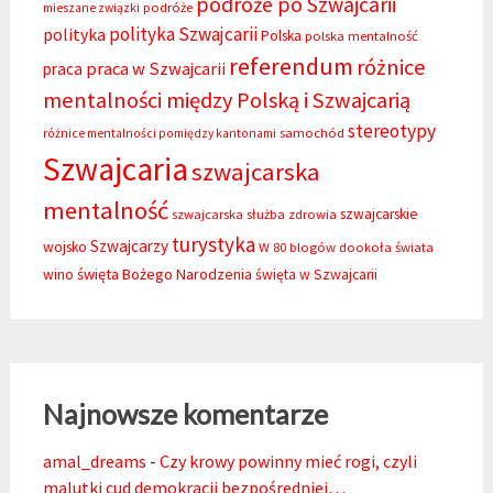
podróże po Szwajcarii
podróże
mieszane związki
polityka Szwajcarii
polityka
Polska
polska mentalność
referendum
różnice
praca w Szwajcarii
praca
mentalności między Polską i Szwajcarią
stereotypy
samochód
różnice mentalności pomiędzy kantonami
Szwajcaria
szwajcarska
mentalność
szwajcarskie
szwajcarska służba zdrowia
turystyka
Szwajcarzy
wojsko
W 80 blogów dookoła świata
święta Bożego Narodzenia
wino
święta w Szwajcarii
Najnowsze komentarze
amal_dreams
-
Czy krowy powinny mieć rogi, czyli
malutki cud demokracji bezpośredniej…