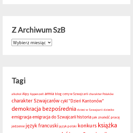
Z Archiwum SzB
Z Archiwum SzB
Tagi
armia
Alpy
blog
ceny w Szwajcarii
alkohol
Appenzell
charakter Polaków
charakter Szwajcarów
cykl "Dzień Kantonów"
demokracja bezpośrednia
dzieci w Szwajcarii
dziecko
emigracja
emigracja do Szwajcarii
historia
jak znaleźć pracę
książka
konkurs
język francuski
jedzenie
język polski