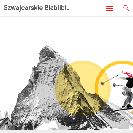
Szwajcarskie Blabliblu
Skip to
content