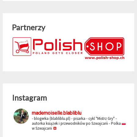
Partnerzy
Instagram
mademoiselle.blabliblu
- blogerka (blabliblu.pl)
- pisarka - cykl "Mistrz Gry"
-
autorka książek i przewodników po Szwajcarii
- Polka
w Szwajcarii