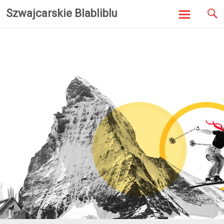
Szwajcarskie Blabliblu
Skip to
content