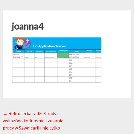
joanna4
Post navigation
←
Rekruterka radzi 3: rady i
wskazówki odnośnie szukania
pracy w Szwajcarii i nie tylko