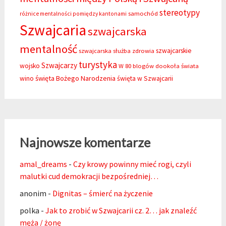
stereotypy
samochód
różnice mentalności pomiędzy kantonami
Szwajcaria
szwajcarska
mentalność
szwajcarskie
szwajcarska służba zdrowia
turystyka
Szwajcarzy
wojsko
W 80 blogów dookoła świata
święta Bożego Narodzenia
wino
święta w Szwajcarii
Najnowsze komentarze
amal_dreams
-
Czy krowy powinny mieć rogi, czyli
malutki cud demokracji bezpośredniej…
anonim
-
Dignitas – śmierć na życzenie
polka
-
Jak to zrobić w Szwajcarii cz. 2… jak znaleźć
męża / żonę