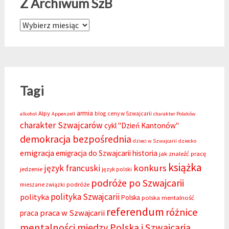
Z Archiwum SzB
Z Archiwum SzB
Tagi
armia
Alpy
blog
ceny w Szwajcarii
alkohol
Appenzell
charakter Polaków
charakter Szwajcarów
cykl "Dzień Kantonów"
demokracja bezpośrednia
dzieci w Szwajcarii
dziecko
emigracja
emigracja do Szwajcarii
historia
jak znaleźć pracę
książka
konkurs
język francuski
jedzenie
język polski
podróże po Szwajcarii
podróże
mieszane związki
polityka Szwajcarii
polityka
Polska
polska mentalność
referendum
różnice
praca w Szwajcarii
praca
mentalności między Polską i Szwajcarią