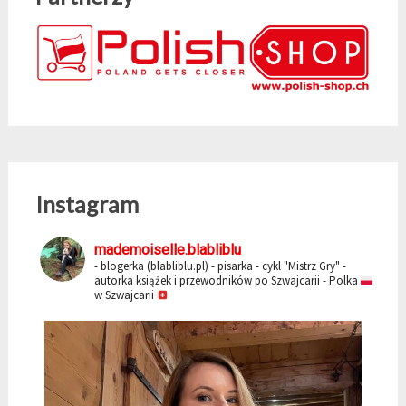
Instagram
mademoiselle.blabliblu
- blogerka (blabliblu.pl)
- pisarka - cykl "Mistrz Gry"
-
autorka książek i przewodników po Szwajcarii
- Polka
w Szwajcarii