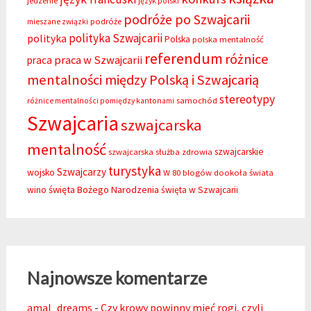
jedzenie
język polski
podróże po Szwajcarii
podróże
mieszane związki
polityka Szwajcarii
polityka
Polska
polska mentalność
referendum
różnice
praca w Szwajcarii
praca
mentalności między Polską i Szwajcarią
stereotypy
samochód
różnice mentalności pomiędzy kantonami
Szwajcaria
szwajcarska
mentalność
szwajcarskie
szwajcarska służba zdrowia
turystyka
Szwajcarzy
wojsko
W 80 blogów dookoła świata
święta Bożego Narodzenia
wino
święta w Szwajcarii
Najnowsze komentarze
amal_dreams
-
Czy krowy powinny mieć rogi, czyli