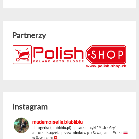
Partnerzy
Instagram
mademoiselle.blabliblu
- blogerka (blabliblu.pl)
- pisarka - cykl "Mistrz Gry"
-
autorka książek i przewodników po Szwajcarii
- Polka
w Szwajcarii