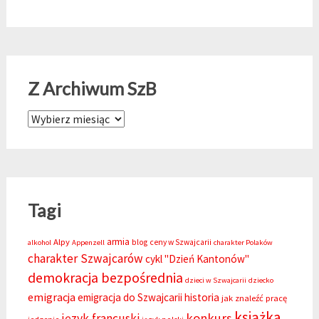
Z Archiwum SzB
Z Archiwum SzB
Tagi
armia
Alpy
blog
ceny w Szwajcarii
alkohol
Appenzell
charakter Polaków
charakter Szwajcarów
cykl "Dzień Kantonów"
demokracja bezpośrednia
dzieci w Szwajcarii
dziecko
emigracja
emigracja do Szwajcarii
historia
jak znaleźć pracę
książka
konkurs
język francuski