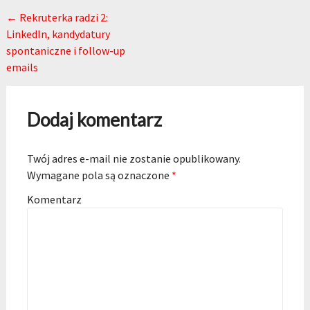
Post navigation
←
Rekruterka radzi 2:
LinkedIn, kandydatury
spontaniczne i follow-up
emails
Dodaj komentarz
Twój adres e-mail nie zostanie opublikowany.
Wymagane pola są oznaczone
*
Komentarz