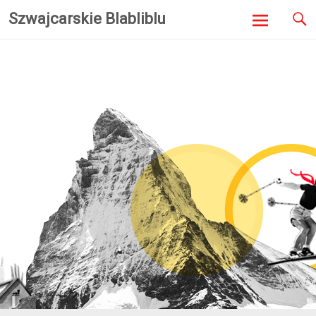
Szwajcarskie Blabliblu
Skip to
content