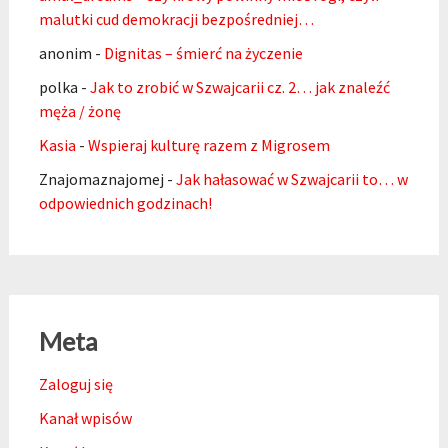
malutki cud demokracji bezpośredniej…
anonim
-
Dignitas – śmierć na życzenie
polka
-
Jak to zrobić w Szwajcarii cz. 2… jak znaleźć
męża / żonę
Kasia
-
Wspieraj kulturę razem z Migrosem
Znajomaznajomej
-
Jak hałasować w Szwajcarii to… w
odpowiednich godzinach!
Meta
Zaloguj się
Kanał wpisów