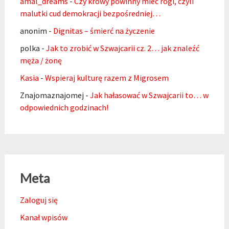
amal_dreams
-
Czy krowy powinny mieć rogi, czyli
malutki cud demokracji bezpośredniej…
anonim
-
Dignitas – śmierć na życzenie
polka
-
Jak to zrobić w Szwajcarii cz. 2… jak znaleźć
męża / żonę
Kasia
-
Wspieraj kulturę razem z Migrosem
Znajomaznajomej
-
Jak hałasować w Szwajcarii to… w
odpowiednich godzinach!
Meta
Zaloguj się
Kanał wpisów