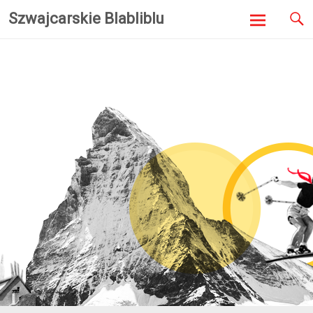
Szwajcarskie Blabliblu
Skip to
content