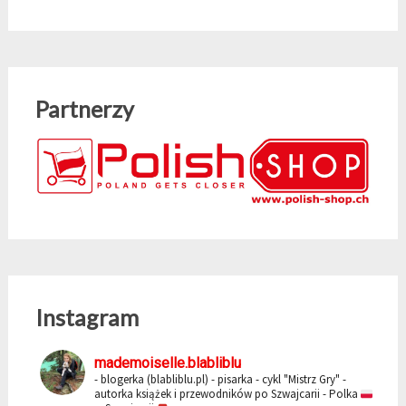
Partnerzy
Instagram
mademoiselle.blabliblu
- blogerka (blabliblu.pl)
- pisarka - cykl "Mistrz Gry"
-
autorka książek i przewodników po Szwajcarii
- Polka