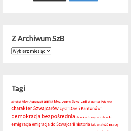
Z Archiwum SzB
Z Archiwum SzB
Tagi
armia
Alpy
blog
ceny w Szwajcarii
alkohol
Appenzell
charakter Polaków
charakter Szwajcarów
cykl "Dzień Kantonów"
demokracja bezpośrednia
dzieci w Szwajcarii
dziecko
emigracja
emigracja do Szwajcarii
historia
jak znaleźć pracę