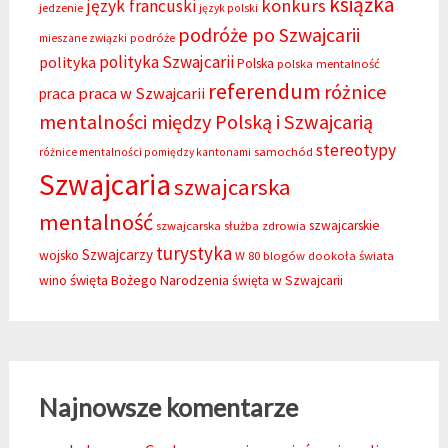
książka
konkurs
język francuski
jedzenie
język polski
podróże po Szwajcarii
podróże
mieszane związki
polityka Szwajcarii
polityka
Polska
polska mentalność
referendum
różnice
praca w Szwajcarii
praca
mentalności między Polską i Szwajcarią
stereotypy
samochód
różnice mentalności pomiędzy kantonami
Szwajcaria
szwajcarska
mentalność
szwajcarskie
szwajcarska służba zdrowia
turystyka
Szwajcarzy
wojsko
W 80 blogów dookoła świata
święta Bożego Narodzenia
wino
święta w Szwajcarii
Najnowsze komentarze