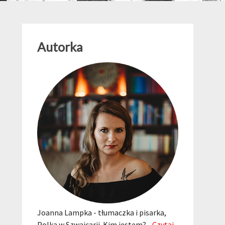
Autorka
Joanna Lampka - tłumaczka i pisarka,
Polka w Szwajcarii. Kim jestem?...
Czytaj