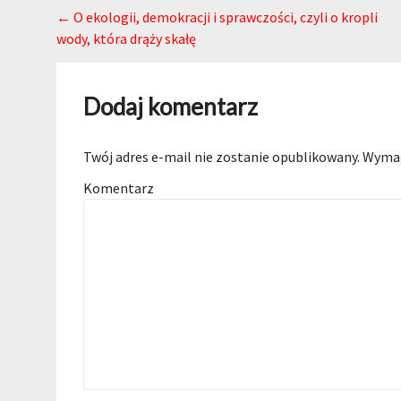
Post navigation
←
O ekologii, demokracji i sprawczości, czyli o kropli
wody, która drąży skałę
Dodaj komentarz
Twój adres e-mail nie zostanie opublikowany.
Wymag
Komentarz