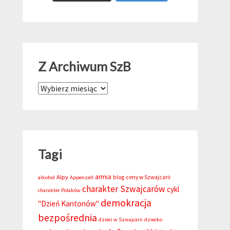
Z Archiwum SzB
Z Archiwum SzB
Tagi
armia
Alpy
blog
ceny w Szwajcarii
alkohol
Appenzell
charakter Szwajcarów
cykl
charakter Polaków
demokracja
"Dzień Kantonów"
bezpośrednia
dzieci w Szwajcarii
dziecko