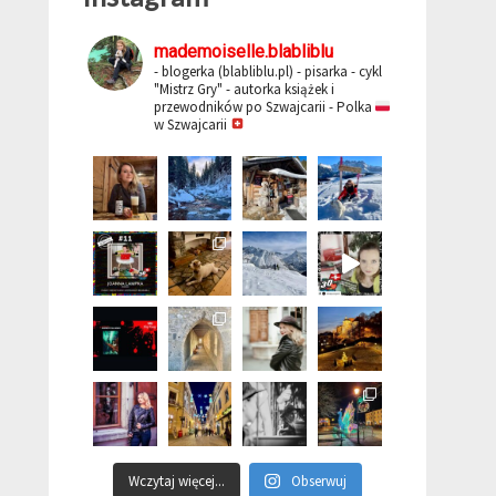
mademoiselle.blabliblu
- blogerka (blabliblu.pl)
- pisarka - cykl
"Mistrz Gry"
- autorka książek i
przewodników po Szwajcarii
- Polka
w Szwajcarii
Wczytaj więcej...
Obserwuj