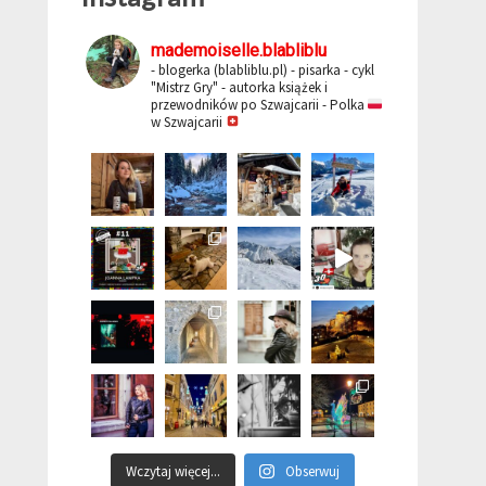
mademoiselle.blabliblu
- blogerka (blabliblu.pl)
- pisarka - cykl
"Mistrz Gry"
- autorka książek i
przewodników po Szwajcarii
- Polka
w Szwajcarii
Wczytaj więcej...
Obserwuj