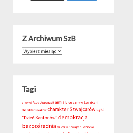
Z Archiwum SzB
Z Archiwum SzB
Tagi
armia
Alpy
blog
ceny w Szwajcarii
alkohol
Appenzell
charakter Szwajcarów
cykl
charakter Polaków
demokracja
"Dzień Kantonów"
bezpośrednia
dzieci w Szwajcarii
dziecko