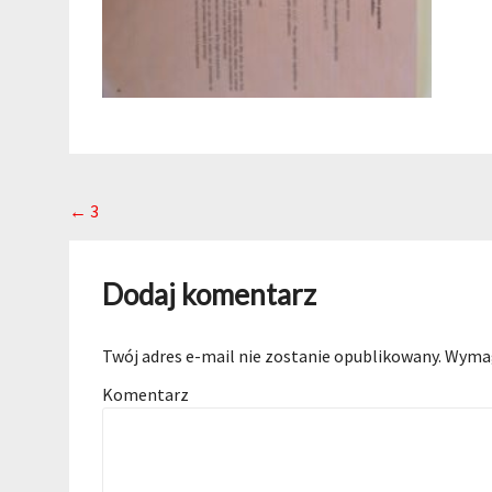
Post navigation
←
3
Dodaj komentarz
Twój adres e-mail nie zostanie opublikowany.
Wymag
Komentarz