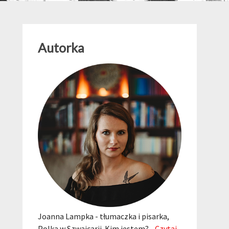
Autorka
Joanna Lampka - tłumaczka i pisarka,
Polka w Szwajcarii. Kim jestem?...
Czytaj