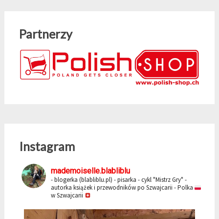
Partnerzy
Instagram
mademoiselle.blabliblu
- blogerka (blabliblu.pl)
- pisarka - cykl "Mistrz Gry"
-
autorka książek i przewodników po Szwajcarii
- Polka
w Szwajcarii