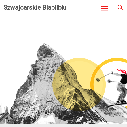
Szwajcarskie Blabliblu
Skip to
content