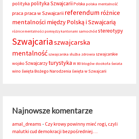
polityka Szwajcarii
polityka
Polska
polska mentalność
referendum
różnice
praca w Szwajcarii
praca
mentalności między Polską i Szwajcarią
stereotypy
samochód
różnice mentalności pomiędzy kantonami
Szwajcaria
szwajcarska
mentalność
szwajcarskie
szwajcarska służba zdrowia
turystyka
Szwajcarzy
wojsko
W 80 blogów dookoła świata
święta Bożego Narodzenia
wino
święta w Szwajcarii
Najnowsze komentarze
amal_dreams
-
Czy krowy powinny mieć rogi, czyli
malutki cud demokracji bezpośredniej…