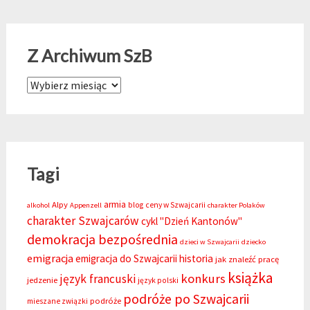
Z Archiwum SzB
Z Archiwum SzB
Tagi
armia
Alpy
blog
ceny w Szwajcarii
alkohol
Appenzell
charakter Polaków
charakter Szwajcarów
cykl "Dzień Kantonów"
demokracja bezpośrednia
dzieci w Szwajcarii
dziecko
emigracja
emigracja do Szwajcarii
historia
jak znaleźć pracę
książka
konkurs
język francuski
jedzenie
język polski
podróże po Szwajcarii
podróże
mieszane związki