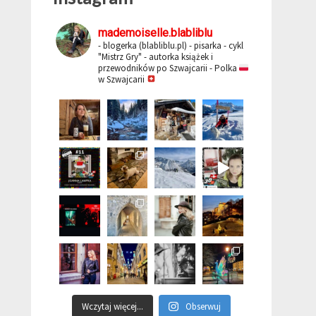
mademoiselle.blabliblu
- blogerka (blabliblu.pl)
- pisarka - cykl
"Mistrz Gry"
- autorka książek i
przewodników po Szwajcarii
- Polka
w Szwajcarii
Wczytaj więcej...
Obserwuj