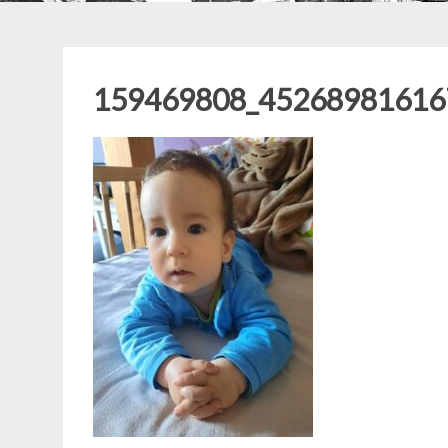
159469808_45268981616