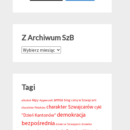
Z Archiwum SzB
Z Archiwum SzB
Tagi
armia
Alpy
blog
ceny w Szwajcarii
alkohol
Appenzell
charakter Szwajcarów
cykl
charakter Polaków
demokracja
"Dzień Kantonów"
bezpośrednia
dzieci w Szwajcarii
dziecko