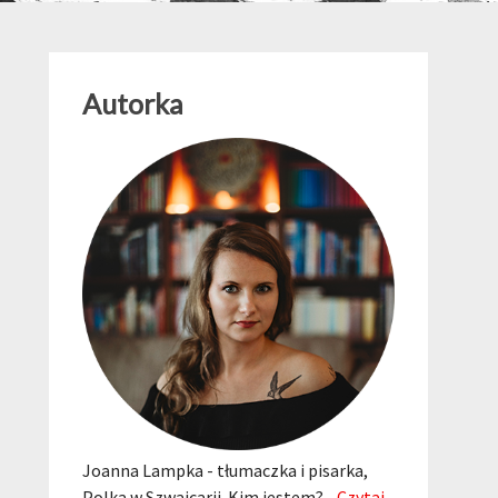
Autorka
Joanna Lampka - tłumaczka i pisarka,
Polka w Szwajcarii. Kim jestem?...
Czytaj