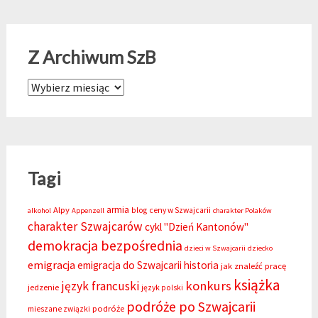
Z Archiwum SzB
Z Archiwum SzB
Tagi
armia
Alpy
blog
ceny w Szwajcarii
alkohol
Appenzell
charakter Polaków
charakter Szwajcarów
cykl "Dzień Kantonów"
demokracja bezpośrednia
dzieci w Szwajcarii
dziecko
emigracja
emigracja do Szwajcarii
historia
jak znaleźć pracę
książka
konkurs
język francuski
jedzenie
język polski
podróże po Szwajcarii
podróże
mieszane związki