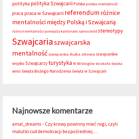
polityka Szwajcarii
polityka
Polska
polska mentalność
referendum
różnice
praca w Szwajcarii
praca
mentalności między Polską i Szwajcarią
stereotypy
samochód
różnice mentalności pomiędzy kantonami
Szwajcaria
szwajcarska
mentalność
szwajcarskie
szwajcarska służba zdrowia
turystyka
Szwajcarzy
wojsko
W 80 blogów dookoła świata
święta Bożego Narodzenia
wino
święta w Szwajcarii
Najnowsze komentarze
amal_dreams
-
Czy krowy powinny mieć rogi, czyli
malutki cud demokracji bezpośredniej…