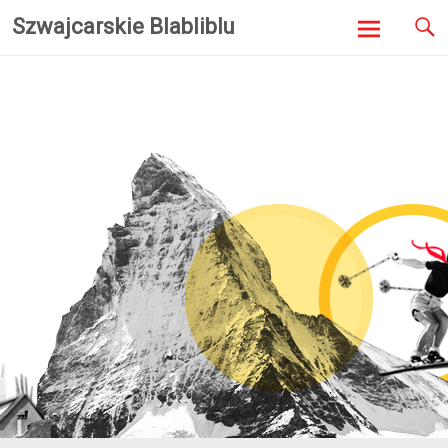
Szwajcarskie Blabliblu
Skip to
content