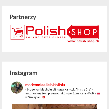
Partnerzy
Instagram
mademoiselle.blabliblu
- blogerka (blabliblu.pl)
- pisarka - cykl "Mistrz Gry"
-
autorka książek i przewodników po Szwajcarii
- Polka
w Szwajcarii